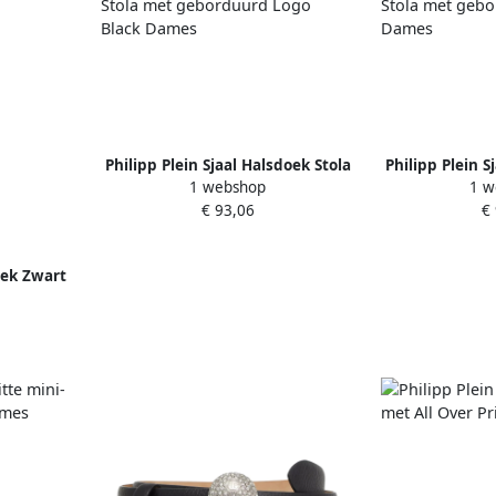
Philipp Plein Sjaal Halsdoek Stola
Philipp Plein S
1 webshop
1 w
met geborduurd Logo Black
met gebordu
€ 93,06
€
Dames
D
oek Zwart