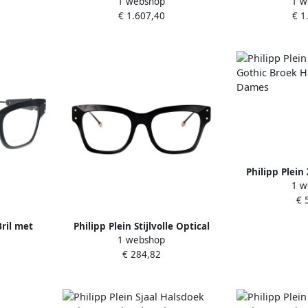
1 webshop
1 w
mes
Jurk Saecwrg3332Pjy002N02
Blazer voor
€ 1.607,40
€ 1
Black Dames
D
Philipp Plei
1 w
Gothic Broek 
€ 
D
Bril met
Philipp Plein Stijlvolle Optical
1 webshop
ames
Plein Queen Bril Black Dames
€ 284,82