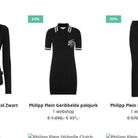
54%
50%
col Zwart
Philipp Plein Geribbelde polojurk
Philipp Plein
1 webshop
1 w
Zwart
Z
€ 1.090,-
€ 491,-
€ 570