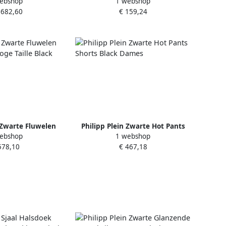
ebshop
1 webshop
 Vrouwen Black
met Schouder Verkleuring Black
.682,60
€ 159,24
ames
Dames
n Zwarte Fluwelen
Philipp Plein Zwarte Hot Pants
ebshop
1 webshop
Hoge Taille Black
Shorts Black Dames
578,10
€ 467,18
ames