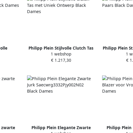
volle
Philipp Plein Stijlvolle Clutch Tas
Philipp Plein St
1 webshop
1 w
ack Dames
met Uniek Ontwerp Black Dames
Blac
€ 1.217,30
€ 1
e zwarte
Philipp Plein Elegante Zwarte
Philipp Plei