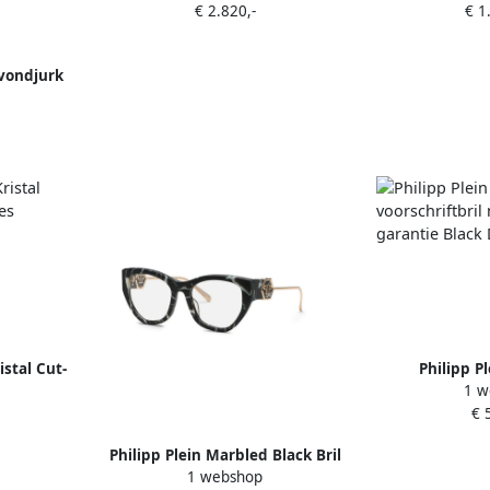
€ 2.820,-
€ 1
Contrasterende Decoratie Black
Dames
avondjurk
istal Cut-
Philipp P
1 w
ames
voorschrift
€ 
garantie
Philipp Plein Marbled Black Bril
1 webshop
Black Dames