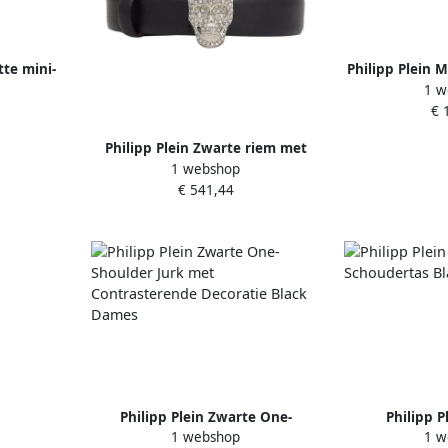
tte mini-
Philipp Plein M
1 w
k Dames
All Over Pr
€ 
Philipp Plein Zwarte riem met
1 webshop
schedelgesp Black Dames
€ 541,44
Philipp Plein Zwarte One-
Philipp Pl
1 webshop
1 w
Shoulder Jurk met
Schouderta