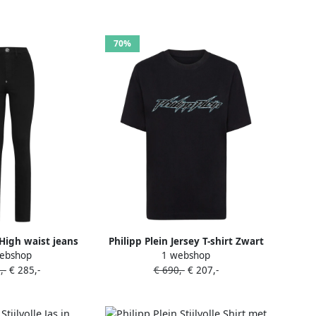
70%
 High waist jeans
Philipp Plein Jersey T-shirt Zwart
ebshop
1 webshop
wart
,-
€ 285,-
€ 690,-
€ 207,-