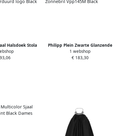
jaal Halsdoek Stola
Philipp Plein Zwarte Glanzende
ebshop
1 webshop
urd logo Black
Zonnebril Vpp145M Black
 93,06
€ 183,30
ames