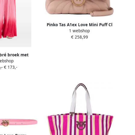
Pinko Tas A1ex Love Mini Puff Cl
1 webshop
€ 258,99
ré broek met
ebshop
oord Roze
,-
€ 173,-