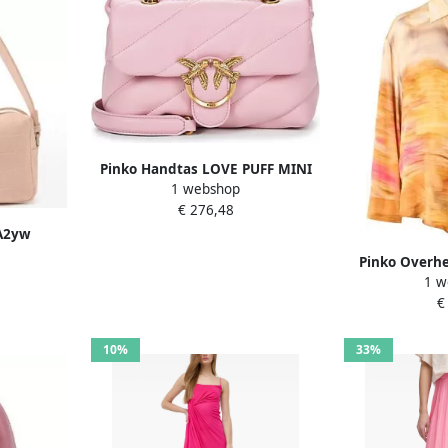
Pinko Handtas LOVE PUFF MINI
1 webshop
CL SHEEP NAPPA
€ 276,48
 A2yw
Pinko Overh
1 w
€
10%
33%