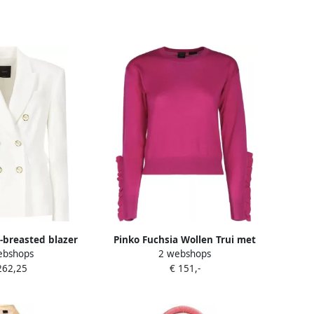
-breasted blazer
Pinko Fuchsia Wollen Trui met
ebshops
2 webshops
nopen Pink Dames
Ruchedetail Pink Dames
262,25
€ 151,-