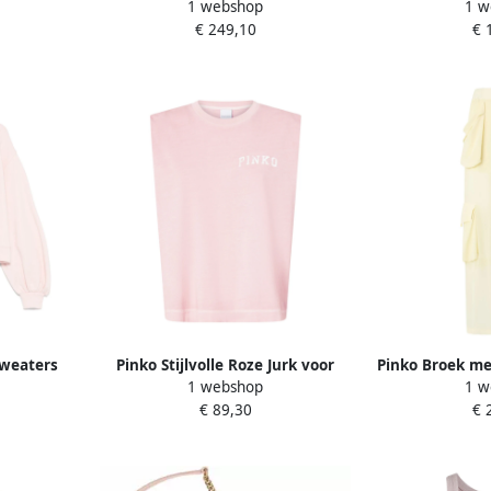
1 webshop
1 w
Pink Dames
Design 
€ 249,10
€ 
Sweaters
Pinko Stijlvolle Roze Jurk voor
Pinko Broek me
1 webshop
1 w
Vrouwen Pink Dames
Elastische T
€ 89,30
€ 