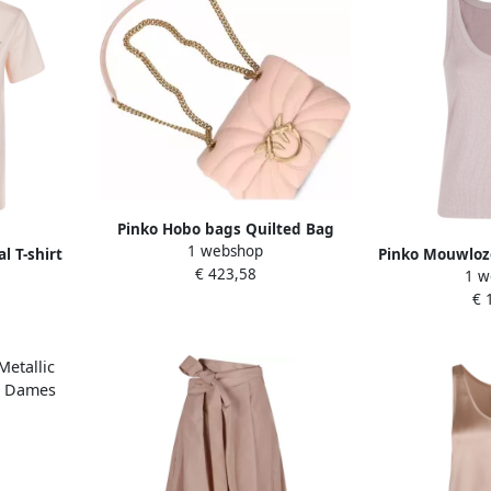
Pinko Hobo bags Quilted Bag
1 webshop
With Circular Clasp And Chain
 T-shirt
Pinko Mouwloze
€ 423,58
Strap in roze
1 w
Pin
€ 