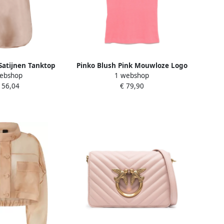
 Satijnen Tanktop
Pinko Blush Pink Mouwloze Logo
ebshop
1 webshop
oom Pink Dames
Top Pink Dames
156,04
€ 79,90