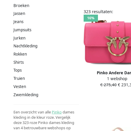
Broeken
323 resultaten:
Jassen
16%
Jeans
Jumpsuits
Jurken
Nachtkleding
Rokken
Shirts
Tops
Pinko Andere Da
Truien
1 webshop
Samenstelling 100% Pr
€ 275,40
€ 231,
100059 A0F1 N17Q Pi
Vesten
Zwemkleding
Een overzicht van alle
Pinko
dames
kleding in de kleur roze. Vergelijk
deze 323 roze Pinko dames kleding
van 4 betrouwbare webshops op