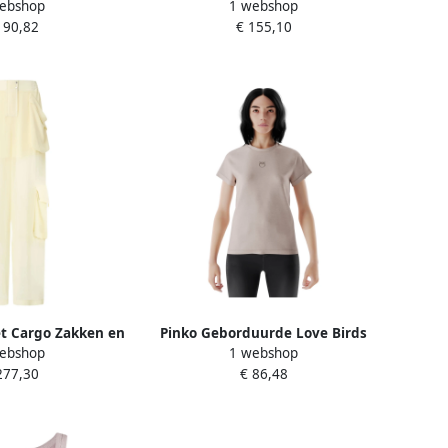
ebshop
1 webshop
Pink Dames
Vrouwen Pink Dames
190,82
€ 155,10
t Cargo Zakken en
Pinko Geborduurde Love Birds
ebshop
1 webshop
aille Pink Dames
Korte Mouw Tee Pink Dames
277,30
€ 86,48