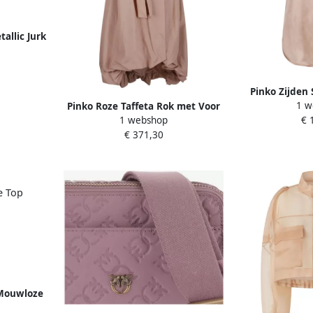
allic Jurk
 Dames
Pinko Zijden
1 w
Pinko Roze Taffeta Rok met Voor
met Ronde Z
1 webshop
€ 
Split Pink Dames
€ 371,30
 Mouwloze
ze Pink