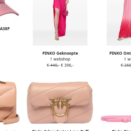
9A38P
PINKO Geknoopte
PINKO Omb
1 webshop
1 w
asymmetrische maxi-jurk Roze
trekk
€ 440,-
€ 396,-
€ 260