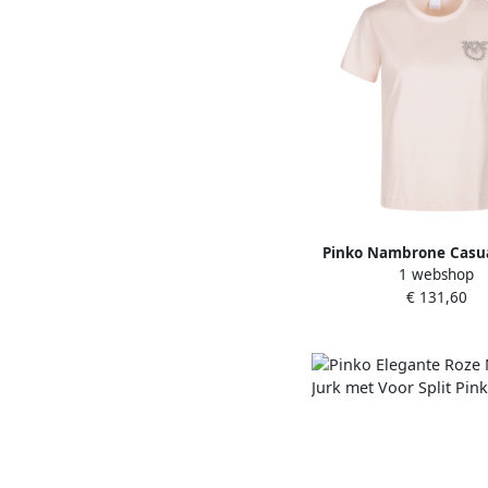
Pinko Nambrone Casual
1 webshop
Pink Dames
€ 131,60