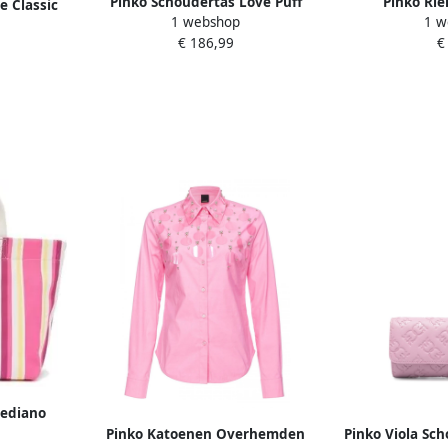
Pinko Schoudertas Love Puff
Pinko Rie
e Classic
1 webshop
1 w
Baby Cl Sheep
€ 186,99
€
Mediano
Pinko Katoenen Overhemden
Pinko Viola Sc