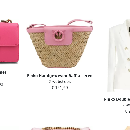
mes
Pinko Handgeweven Raffia Leren
oductcode
2 webshops
Tas Natuurlijk Roze Multicolor
30
nk Dames
€ 151,99
Dames
Pinko Double
2 w
met metalen k
€ 