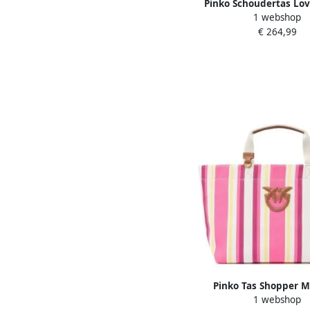
Pinko Schoudertas Lov
1 webshop
Puff Cl Sh
€ 264,99
Pinko Tas Shopper 
1 webshop