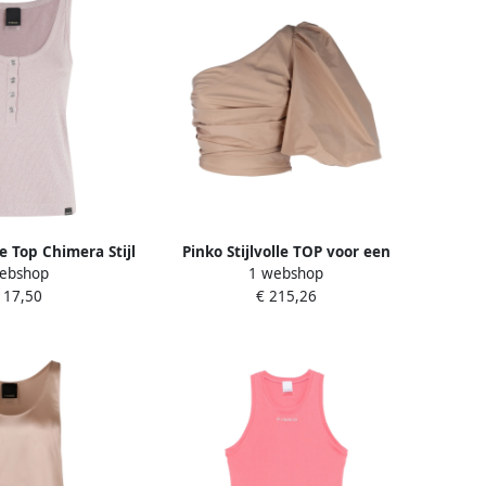
 Top Chimera Stijl
Pinko Stijlvolle TOP voor een
ebshop
1 webshop
k Dames
trendy look Pink Dames
117,50
€ 215,26