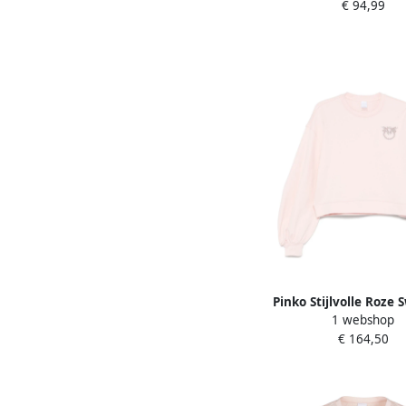
€ 94,99
Pinko Stijlvolle Roze 
1 webshop
Pink Dames
€ 164,50