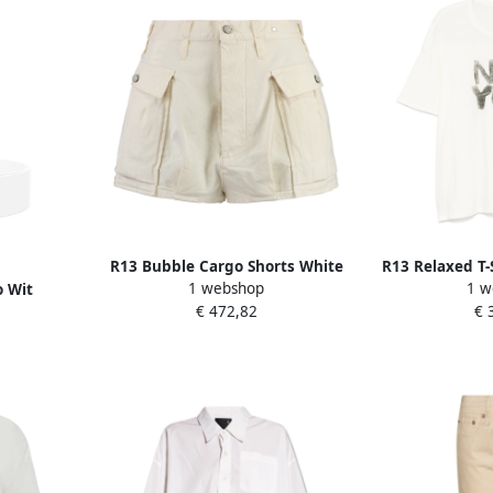
R13 Bubble Cargo Shorts White
R13 Relaxed T-
1 webshop
1 w
o Wit
Dames
€ 472,82
€ 