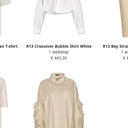
n T-shirt
R13 Crossover Bubble Shirt White
R13 Boy Stra
1 webshop
1 w
Dames
D
€ 465,30
€ 