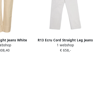
ight Jeans White
R13 Ecru Cord Straight Leg Jeans
ebshop
1 webshop
ames
White Dames
808,40
€ 658,-