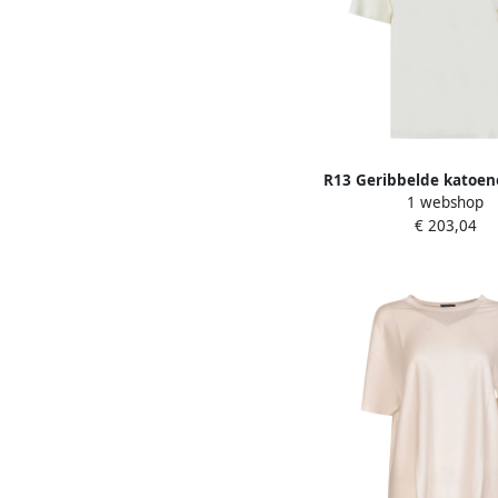
R13 Geribbelde katoene
1 webshop
White Dames
€ 203,04