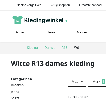
Kleding vergelijken
Veilig shoppen
Grootste aanbod...
Dames
Heren
Meisjes
Kleding
Dames
R13
Wit
Witte R13 dames kleding
Categorieën
Maat
Merk
1
Broeken
Jeans
10 resultaten:
Shirts