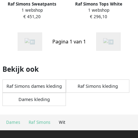
Raf Simons Sweatpants
Raf Simons Tops White
1 webshop
1 webshop
White Dames
Dames
€ 451,20
€ 296,10
Pagina 1 van 1
Bekijk ook
Raf Simons dames kleding
Raf Simons kleding
Dames kleding
Dames
Raf Simons
Wit