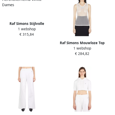
Raf Simons Stijlvolle
1 webshop
Herenoverhemd White
€ 315,84
Dames
Raf Simons Mouwloze Top
1 webshop
White Dames
€ 284,82