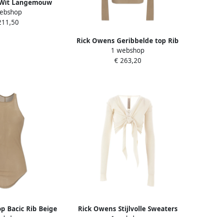
 Wit Langemouw
ebshop
hirt White Dames
211,50
Rick Owens Geribbelde top Rib
1 webshop
Beige Dames
€ 263,20
p Bacic Rib Beige
Rick Owens Stijlvolle Sweaters