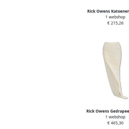
Rick Owens Katoenen 
1 webshop
Beige Dames
€ 215,26
Rick Owens Gedrapee
1 webshop
Beige Dames
€ 465,30