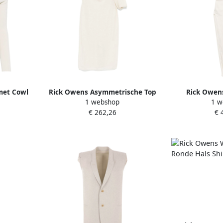
met Cowl
Rick Owens Asymmetrische Top
Rick Owens
1 webshop
1 w
en Beige
zonder Mouwen met Halslijn
schouder en zi
€ 262,26
€ 
Beige Dames