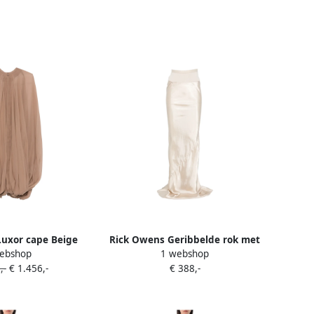
uxor cape Beige
Rick Owens Geribbelde rok met
ebshop
1 webshop
tailleband Beige
,-
€ 1.456,-
€ 388,-