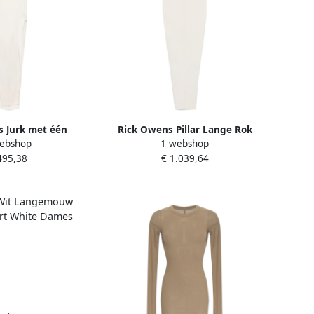
 Jurk met één
Rick Owens Pillar Lange Rok
ebshop
1 webshop
jsplit Beige Dames
Beige Dames
495,38
€ 1.039,64