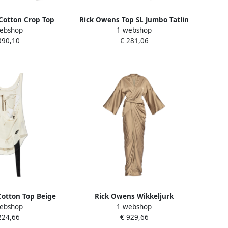
Cotton Crop Top
Rick Owens Top SL Jumbo Tatlin
ebshop
1 webshop
e Dames
Beige Dames
390,10
€ 281,06
otton Top Beige
Rick Owens Wikkeljurk
ebshop
1 webshop
ames
Avondjapon Beige Dames
224,66
€ 929,66