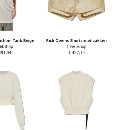
nthem Tank Beige
Rick Owens Shorts met zakken
ebshop
1 webshop
ames
Beige Dames
391,04
€ 437,10