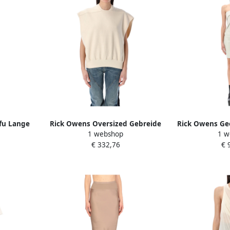
fu Lange
Rick Owens Oversized Gebreide
Rick Owens Ge
1 webshop
1 w
e Dames
Kleding Natuurlijk Ss25 Beige
Mini Jurk
€ 332,76
€ 
Dames