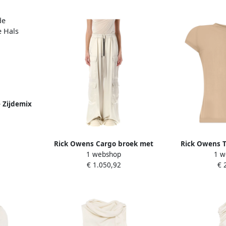
 Zijdemix
ige Dames
Rick Owens Cargo broek met
Rick Owens T
1 webshop
1 w
wijde pijp stijl Beige Dames
hals en kor
€ 1.050,92
€ 
mouwen 