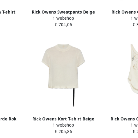
T-shirt
Rick Owens Sweatpants Beige
Rick Owens 
1 webshop
1 w
Dames
Beig
€ 704,06
€ 
rde Rok
Rick Owens Kort T-shirt Beige
Rick Owens C
1 webshop
1 w
Dames
D
€ 205,86
€ 