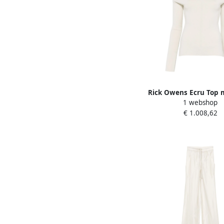
Rick Owens Ecru Top 
1 webshop
Neck en Lange Mouw
€ 1.008,62
Dames