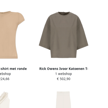
-shirt met ronde
Rick Owens Ivoor Katoenen T-
ebshop
1 webshop
te transparante
shirt met Knoop Hals Beige
224,66
€ 502,90
Beige Dames
Dames