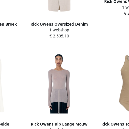
Rick Owens
1 w
Ronde Hals S
€ 
en Broek
Rick Owens Oversized Denim
1 webshop
Katoenen Ivoor Jas Beige Dames
€ 2.505,10
belde
Rick Owens Rib Lange Mouw
Rick Owens To