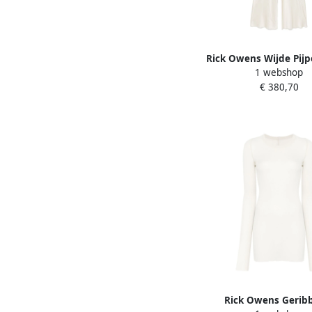
Rick Owens Wijde Pijp
1 webshop
Beige Dames
€ 380,70
Rick Owens Gerib