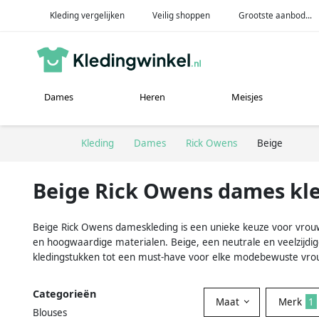
Kleding vergelijken
Veilig shoppen
Grootste aanbod...
Dames
Heren
Meisjes
Kleding
Dames
Rick Owens
Beige
Beige Rick Owens dames kl
Beige Rick Owens dameskleding is een unieke keuze voor vrouwe
en hoogwaardige materialen. Beige, een neutrale en veelzijdi
kledingstukken tot een must-have voor elke modebewuste vro
Categorieën
Maat
Merk
1
Blouses