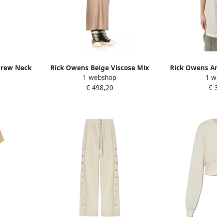
Crew Neck
Rick Owens Beige Viscose Mix
Rick Owens A
1 webshop
1 w
eige Dames
Elastische Taille Rok Beige Dames
D
€ 498,20
€ 