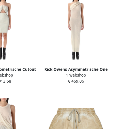
ometrische Cutout
Rick Owens Asymmetrische One
ebshop
1 webshop
 Beige Dames
Shoulder Jurk Beige Dames
913,68
€ 469,06