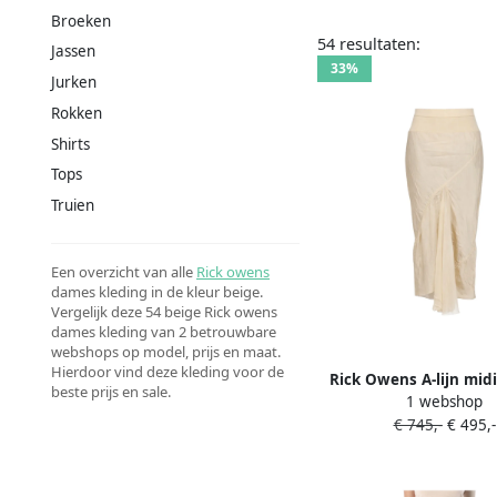
Broeken
54 resultaten:
Jassen
33%
Jurken
Rokken
Shirts
Tops
Truien
Een overzicht van alle
Rick owens
dames kleding in de kleur beige.
Vergelijk deze 54 beige Rick owens
dames kleding van 2 betrouwbare
webshops op model, prijs en maat.
Hierdoor vind deze kleding voor de
Rick Owens A-lijn mid
beste prijs en sale.
1 webshop
uitgesneden details
€ 745,-
€ 495,-