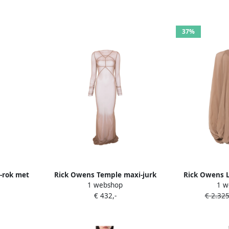
37%
i-rok met
Rick Owens Temple maxi-jurk
Rick Owens L
1 webshop
1 w
 Beige
Beige
€ 432,-
€ 2.325