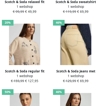
Scotch & Soda relaxed fit
Scotch & Soda sweatshirt
1 webshop
1 webshop
sweatshirt met bloemige
met ritssluiting
€ 99,99
€ 49,99
€ 119,99
€ 69,99
stitching
20%
46%
Scotch & Soda regular fit
Scotch & Soda Jeans met
1 webshop
1 webshop
gebreid jack met alpaca-
wijde Benen in Used-look
€ 159,99
€ 127,95
€ 129,99
€ 69,99
anteil
50%
46%