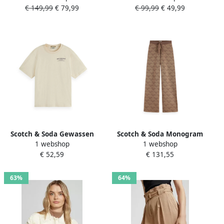
€ 149,99
€ 79,99
€ 99,99
€ 49,99
siersteentjes en pailletten
hals
Scotch & Soda Gewassen
Scotch & Soda Monogram
1 webshop
1 webshop
Artwork Losse T-shirt Beige
Jacquard Gebreide Broek
€ 52,59
€ 131,55
Dames
Beige Dames
63%
64%