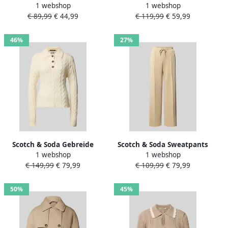
1 webshop
1 webshop
met labelprint en ronde
met opstaande kraag
€ 89,99
€ 44,99
€ 119,99
€ 59,99
hals
46%
27%
Scotch & Soda Gebreide
Scotch & Soda Sweatpants
1 webshop
1 webshop
pullover met kabelpatroon
met siernaad en elastische
€ 149,99
€ 79,99
€ 109,99
€ 79,99
band
50%
45%