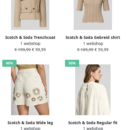
Scotch & Soda Trenchcoat
Scotch & Soda Gebreid shirt
1 webshop
1 webshop
van katoenmix
met platte kraag en
€ 199,99
€ 99,99
€ 109,99
€ 59,99
druppelvormige hals
46%
50%
Scotch & Soda Wide leg
Scotch & Soda Regular fit
1 webshop
1 webshop
korte broek met
blouse met druppelvormige