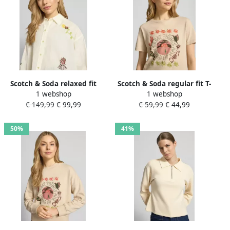
Scotch & Soda relaxed fit
Scotch & Soda regular fit T-
1 webshop
1 webshop
blouse met
shirt met florale stitching
€ 149,99
€ 99,99
€ 59,99
€ 44,99
stikselafwerkingen
50%
41%