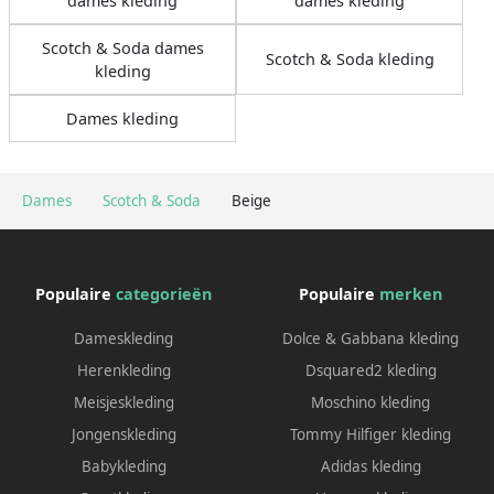
dames kleding
dames kleding
Scotch & Soda dames
Scotch & Soda kleding
kleding
Dames kleding
Dames
Scotch & Soda
Beige
Populaire
categorieën
Populaire
merken
Dameskleding
Dolce & Gabbana kleding
Herenkleding
Dsquared2 kleding
Meisjeskleding
Moschino kleding
Jongenskleding
Tommy Hilfiger kleding
Babykleding
Adidas kleding