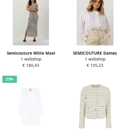
Semicouture Witte Maxi
SEMICOUTURE Dames
1 webshop
1 webshop
Jurk Scdanielle White
Blouses Pearl Wit
€ 180,43
€ 105,23
Dames
23%