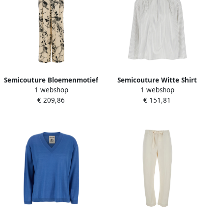
Semicouture Bloemenmotief
Semicouture Witte Shirt
1 webshop
1 webshop
Witte Broek Vrouw White
met Streep Motief White
€ 209,86
€ 151,81
Dames
Dames