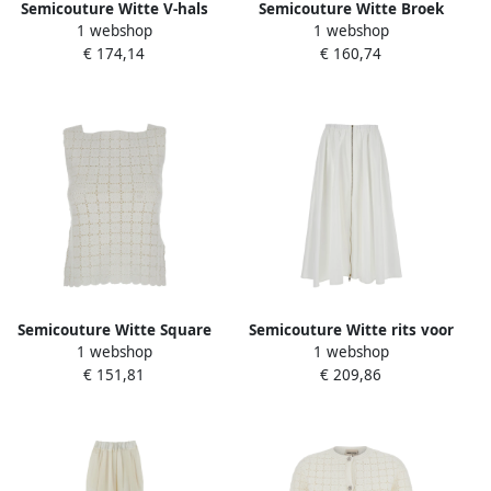
Semicouture Witte V-hals
Semicouture Witte Broek
1 webshop
1 webshop
Logo Geborduurde Trui
met Trekkoord Taille Katoen
€ 174,14
€ 160,74
White Dames
Vrouwen White Dames
Semicouture Witte Square
Semicouture Witte rits voor
1 webshop
1 webshop
Neck Gebreide Top White
katoenen rok White Dames
€ 151,81
€ 209,86
Dames