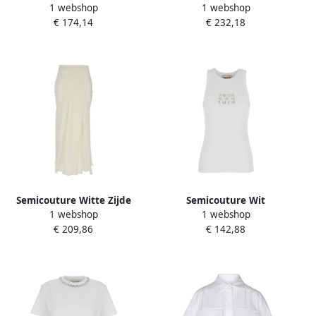
1 webshop
1 webshop
Blend V-hals Top met
Geborduurde Klassieke
€ 174,14
€ 232,18
Gedrapeerde Mouwen
Kraag Shirt White Dames
White Dames
Semicouture Witte Zijde
Semicouture Wit
1 webshop
1 webshop
Blend Omslag Rok Vrouw
Ribgebreide Top met
€ 209,86
€ 142,88
White Dames
Logodetail White Dames