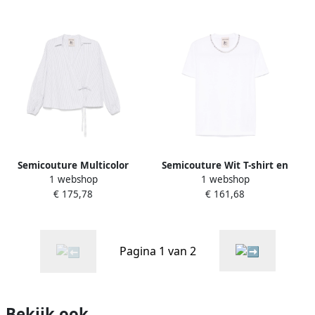
Semicouture Multicolor
Semicouture Wit T-shirt en
1 webshop
1 webshop
shirt voor vrouwen White
Polo White Dames
€ 175,78
€ 161,68
Dames
Pagina 1 van 2
Bekijk ook