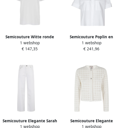
Semicouture Witte ronde
Semicouture Poplin en
1 webshop
1 webshop
hals T-shirt met metalen
organza overhemd White
€ 147,35
€ 241,96
decoraties White Dames
Dames
Semicouture Elegante Sarah
Semicouture Elegante
1 webshop
1 webshop
Jurk White Dames
Cassandra Jurk White