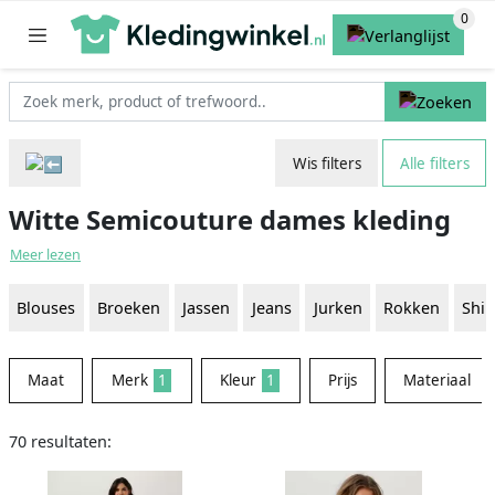
Wis filters
Alle filters
Witte Semicouture dames kleding
Meer lezen
Blouses
Broeken
Jassen
Jeans
Jurken
Rokken
Shir
Maat
Merk
1
Kleur
1
Prijs
Materiaal
70 resultaten: