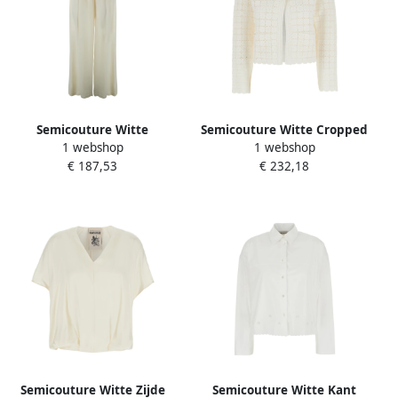
Semicouture Witte
Semicouture Witte Cropped
1 webshop
1 webshop
zijdeblend broek met
Cardigan met
€ 187,53
€ 232,18
geplooide details White
Juweelknopen White Dames
Dames
Semicouture Witte Zijde
Semicouture Witte Kant