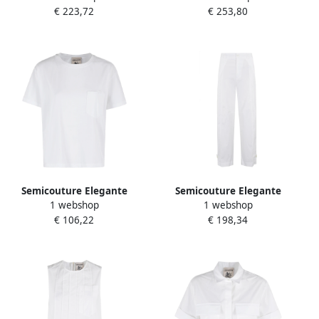
€ 223,72
€ 253,80
Dames
Semicouture Elegante
Semicouture Elegante
1 webshop
1 webshop
Marina Jurk voor Vrouwen
Bloemenjurk voor Vrouwen
€ 106,22
€ 198,34
White Dames
White Dames