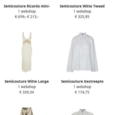
Semicouture Ricarda mini-
Semicouture Witte Tweed
1 webshop
1 webshop
jurk met gestrikte hals Wit
Jas White Dames
€ 279,-
€ 213,-
€ 325,95
Semicouture Witte Lange
Semicouture Gestreepte
1 webshop
1 webshop
Jurk met Dunne Bandjes
Popeline Overhemd White
€ 339,34
€ 174,75
White Dames
Dames