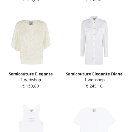
Dames
White Dames
Semicouture Elegante
Semicouture Elegante Diane
1 webshop
1 webshop
Bloemenjurk White Dames
Jurk White Dames
€ 159,80
€ 249,10