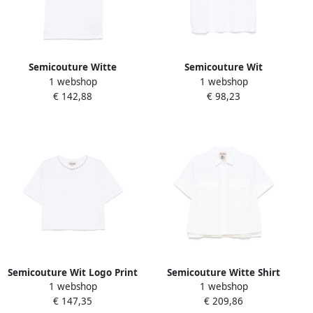
Semicouture Witte
Semicouture Wit
1 webshop
1 webshop
Mouwloze T-shirt met
Geborduurd Motief Crew
€ 142,88
€ 98,23
Ronde Hals White Dames
Neck T-shirt White Dames
Semicouture Wit Logo Print
Semicouture Witte Shirt
1 webshop
1 webshop
Crew Neck T-shirt White
met Plooiontwerp White
€ 147,35
€ 209,86
Dames
Dames