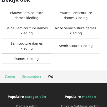
Blauwe Semicouture
Zwarte Semicouture
dames kleding
dames kleding
Beige Semicouture dames
Roze Semicouture dames
kleding
kleding
Semicouture dames
Semicouture kleding
kleding
Dames kleding
Dames
Semicouture
Wit
Populaire
categorieën
Populaire
merken
Dameskleding
Dolce & Gabbana kleding