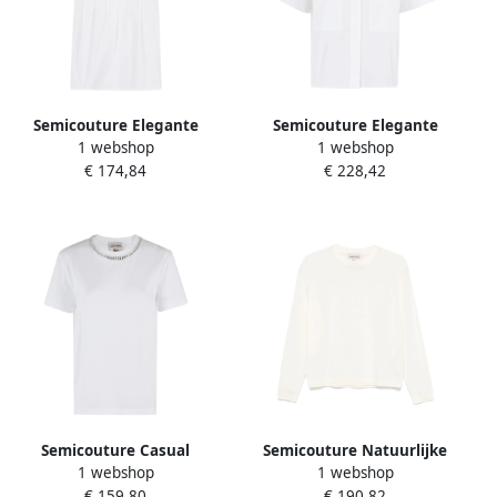
Semicouture Elegante
Semicouture Elegante
1 webshop
1 webshop
Bloemenjurk White Dames
Zijden Blouse White Dames
€ 174,84
€ 228,42
Semicouture Casual
Semicouture Natuurlijke
1 webshop
1 webshop
Katoenen T-shirt White
Wol Trui Verhoog Garderobe
€ 159,80
€ 190,82