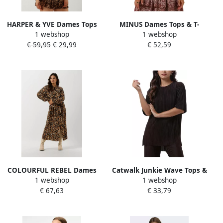
HARPER & YVE Dames Tops
MINUS Dames Tops & T-
1 webshop
1 webshop
& T-shirts Lexie-ss Bruin
shirts Pam Scoop Neck Half
€ 59,95
€ 29,99
€ 52,59
Sleeve Knit T-shirt Bruin
COLOURFUL REBEL Dames
Catwalk Junkie Wave Tops &
1 webshop
1 webshop
Jurken Kera Leopard Maxi
T-shirts voor Dames Brown
€ 67,63
€ 33,79
Shirt Dress Bruin
Dames