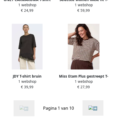
1 webshop
1 webshop
met print Plus Size
shirt bruin
€ 24,99
€ 59,99
donkerbruin
JDY T-shirt bruin
Miss Etam Plus gestreept T-
1 webshop
1 webshop
shirt bruin
€ 39,99
€ 27,99
Pagina 1 van 10