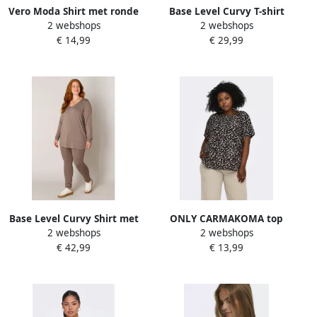
Vero Moda Shirt met ronde
Base Level Curvy T-shirt
2 webshops
2 webshops
hals VMAVA PLAIN SS TOP
Alba met v-hals
€ 14,99
€ 29,99
GAJRS NOOS
Base Level Curvy Shirt met
ONLY CARMAKOMA top
2 webshops
2 webshops
lange mouwen met v-hals
CARVICA met panterprint
€ 42,99
€ 13,99
grijs bruin zwart