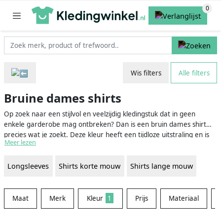
Wis filters
Alle filters
Bruine dames shirts
Op zoek naar een stijlvol en veelzijdig kledingstuk dat in geen
enkele garderobe mag ontbreken? Dan is een bruin dames shirt
precies wat je zoekt. Deze kleur heeft een tijdloze uitstraling en is
Meer lezen
uitermate geschikt om te combineren met verschillende
kledingstukken. Zo kun je eenvoudig jouw favoriete outfits
Longsleeves
Shirts korte mouw
Shirts lange mouw
samenstellen om te dragen tijdens zowel formele als informele
gelegenheden. Kies uit ons uitgebreide aanbod en ontdek de
eindeloze mogelijkheden die bruine dames shirts je te bieden
hebben.
Maat
Merk
Kleur
1
Prijs
Materiaal