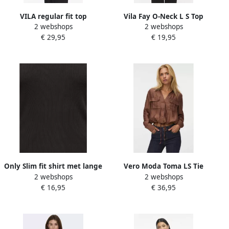
VILA regular fit top
Vila Fay O-Neck L S Top
2 webshops
2 webshops
lichtbruin
Dames
€ 29,95
€ 19,95
Only Slim fit shirt met lange
Vero Moda Toma LS Tie
2 webshops
2 webshops
mouwen van katoenmix
Woven Shirt Dames
€ 16,95
€ 36,95
model 'SARA SHARAI'