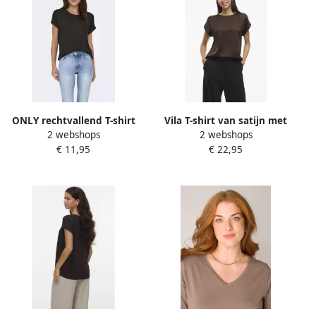
ONLY rechtvallend T-shirt
Vila T-shirt van satijn met
2 webshops
2 webshops
donkerbruin
ronde hals model 'ELLETTE'
€ 11,95
€ 22,95