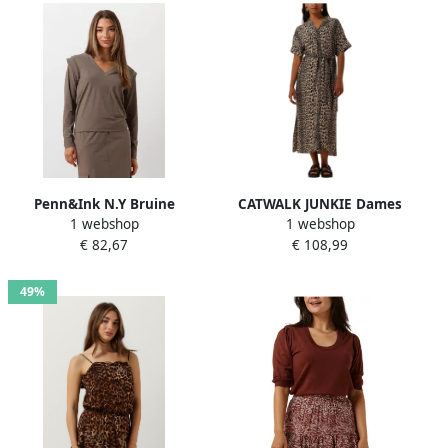
Penn&Ink N.Y Bruine
CATWALK JUNKIE Dames
1 webshop
1 webshop
Longsleeve Top voor
Jurken Resort Collar Shirt
€ 82,67
€ 108,99
Vrouwen Brown Dames
Dress Bruin
49%