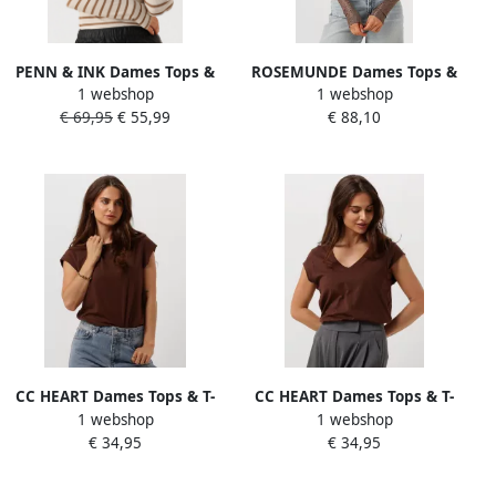
PENN & INK Dames Tops &
ROSEMUNDE Dames Tops &
1 webshop
1 webshop
T-shirts W24f1560ltd Camel
T-shirts Beatha Ls Regular
€ 69,95
€ 55,99
€ 88,10
Lace Taupe
CC HEART Dames Tops & T-
CC HEART Dames Tops & T-
1 webshop
1 webshop
shirts Basic T-shirt Bruin
shirts Basic V-neck T-shirt
€ 34,95
€ 34,95
Bruin