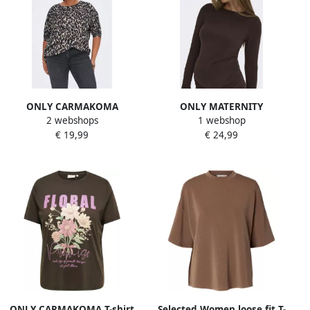
ONLY CARMAKOMA
ONLY MATERNITY
2 webshops
1 webshop
geweven top CARALBA met
zwangerschaps longsleeve
€ 19,99
€ 24,99
panterprint grijs taupe
donkerbruin
ONLY CARMAKOMA T-shirt
Selected Women loose fit T-