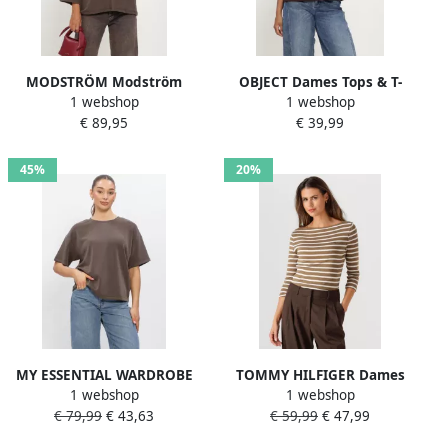
MODSTRÖM Modström
OBJECT Dames Tops & T-
1 webshop
1 webshop
Dames Tops & T-shirts
shirts Objandrea Re 2 4 T-
€ 89,95
€ 39,99
Bamboomd T-shirt Bruin
shirt Noos Bruin
45%
20%
MY ESSENTIAL WARDROBE
TOMMY HILFIGER Dames
1 webshop
1 webshop
Dames Tops & T-shirts
Tops & T-shirts Slim Cody
€ 79,99
€ 43,63
€ 59,99
€ 47,99
Hellemw Emb Boxy Tee
Boat-nk 3 4slv Khaki
Taupe