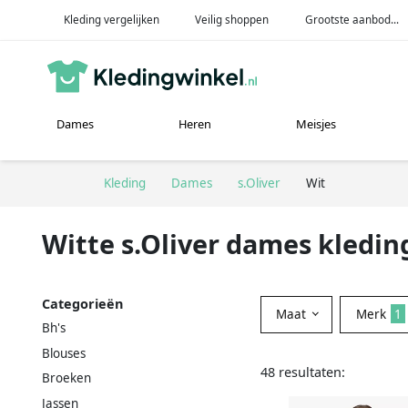
Kleding vergelijken
Veilig shoppen
Grootste aanbod...
Dames
Heren
Meisjes
Kleding
Dames
s.Oliver
Wit
Witte s.Oliver dames kledin
Categorieën
Maat
Merk
1
Bh's
Blouses
48 resultaten:
Broeken
Jassen