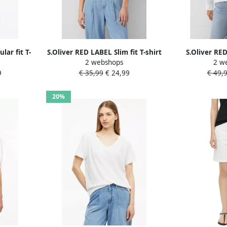
lar fit T-
S.Oliver RED LABEL Slim fit T-shirt
S.Oliver RE
2 webshops
2 w
toen
van viscosemix
blouse met l
9
€ 35,99
€ 24,99
€ 49,
puur
20%