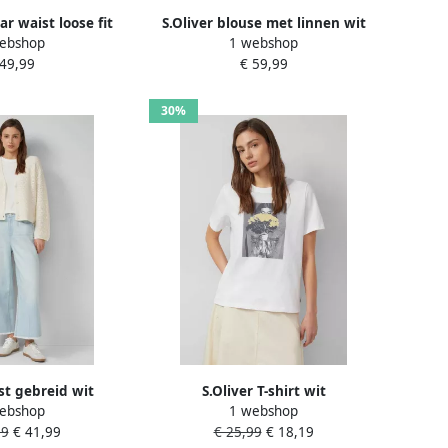
ar waist loose fit
S.Oliver blouse met linnen wit
ebshop
1 webshop
broek wit
 49,99
€ 59,99
30%
est gebreid wit
S.Oliver T-shirt wit
ebshop
1 webshop
99
€ 41,99
€ 25,99
€ 18,19