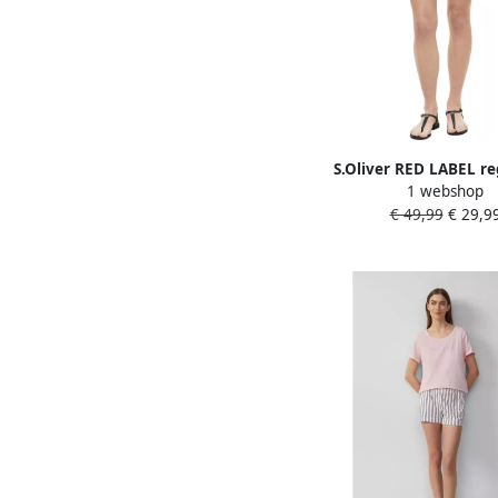
S.Oliver RED LABEL reg
1 webshop
korte jeans van kat
€ 49,99
€ 29,9