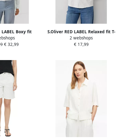
D LABEL Boxy fit
S.Oliver RED LABEL Relaxed fit T-
ebshops
2 webshops
ange mouwen van
shirt met 3 4-mouwen van puur
99
€ 32,99
€ 17,99
 katoen
katoen