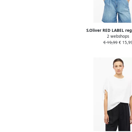
S.Oliver RED LABEL regu
2 webshops
shirt van puur ka
€ 19,99
€ 15,9