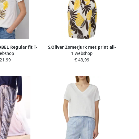
ABEL Regular fit T-
S.Oliver Zomerjurk met print all-
ebshop
1 webshop
 puur katoen
over
 21,99
€ 43,99