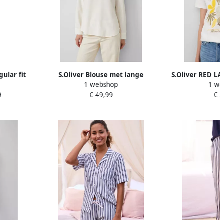
ular fit
S.Oliver Blouse met lange
S.Oliver RED L
1 webshop
1 w
oenmix
mouwen met turn-up
shirt van
9
€ 49,99
€