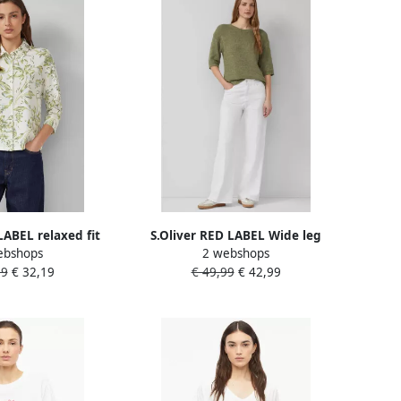
LABEL relaxed fit
S.Oliver RED LABEL Wide leg
ebshops
2 webshops
se van katoenmix
Jeans van Katoenmix
99
€ 32,19
€ 49,99
€ 42,99