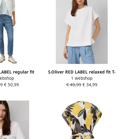
LABEL regular fit
S.Oliver RED LABEL relaxed fit T-
ebshop
1 webshop
van katoenmix
shirt van modal-mix
99
€ 50,99
€ 49,99
€ 34,99