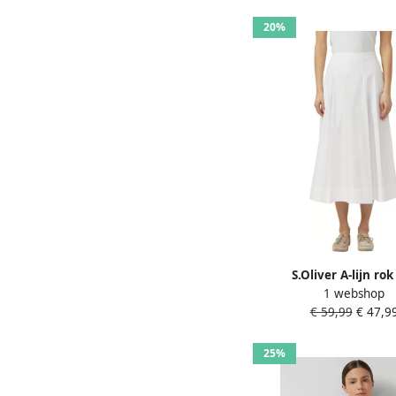
20%
S.Oliver A-lijn rok
1 webshop
€ 59,99
€ 47,9
25%