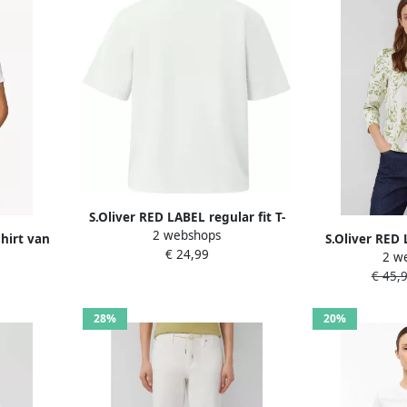
S.Oliver RED LABEL regular fit T-
2 webshops
shirt van puur katoen
shirt van
S.Oliver RED 
€ 24,99
2 w
e hals
overhemdblou
€ 45,
28%
20%