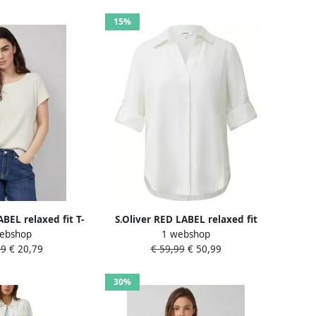
15%
ABEL relaxed fit T-
S.Oliver RED LABEL relaxed fit
ebshop
1 webshop
tructuurpatroon
overhemdblouse van mix van
99
€ 20,79
€ 59,99
€ 50,99
linnen en viscose
30%