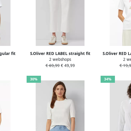
ular fit
S.Oliver RED LABEL straight fit
S.Oliver RED L
2 webshops
2 w
enmix
jeans van katoenmix model
shirt van
€ 69,99
€ 49,99
€ 19,
'KAROLIN'
30%
34%