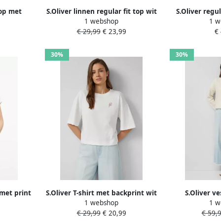
top met
S.Oliver linnen regular fit top wit
S.Oliver regul
1 webshop
1 w
 wit
korte 
€ 29,99
€ 23,99
€
30%
30%
 met print
S.Oliver T-shirt met backprint wit
S.Oliver v
1 webshop
1 w
€ 29,99
€ 20,99
€ 59,