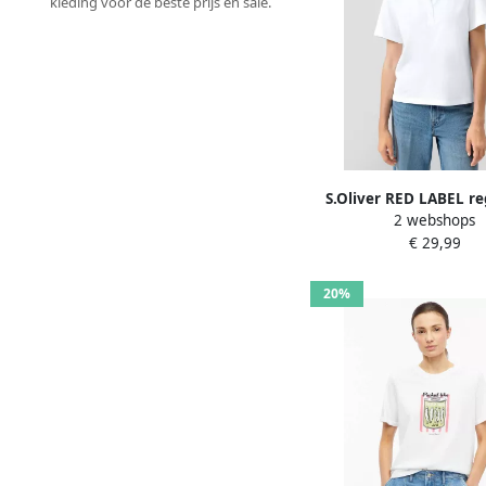
kleding voor de beste prijs en sale.
S.Oliver RED LABEL reg
2 webshops
poloshirt van kato
€ 29,99
20%