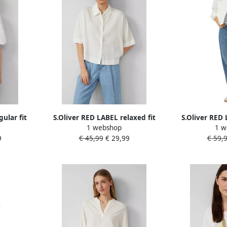
ular fit
S.Oliver RED LABEL relaxed fit
S.Oliver RED 
1 webshop
1 w
atoen
overhemdblouse van lyocell
jeansjack 
9
€ 45,99
€ 29,99
€ 59,