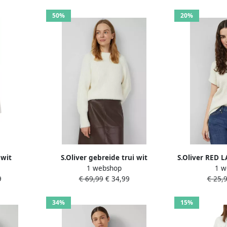
50%
20%
 wit
S.Oliver gebreide trui wit
S.Oliver RED L
1 webshop
1 w
shirt met s
9
€ 69,99
€ 34,99
€ 25,
34%
15%