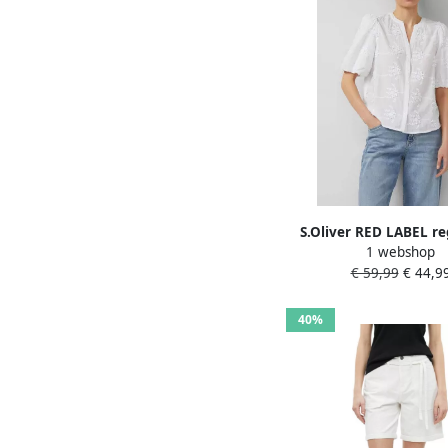
S.Oliver RED LABEL reg
1 webshop
blouse van puur k
€ 59,99
€ 44,9
40%