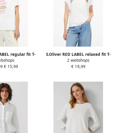
ABEL regular fit T-
S.Oliver RED LABEL relaxed fit T-
ebshops
2 webshops
 puur katoen
shirt van viscosemix
99
€ 15,99
€ 19,99