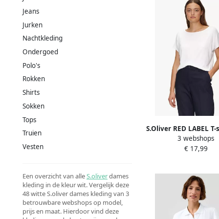
Jeans
Jurken
Nachtkleding
Ondergoed
Polo's
Rokken
Shirts
Sokken
Tops
S.Oliver RED LABEL T-
Truien
3 webshops
viscosemix met rond
Vesten
€ 17,99
Een overzicht van alle
S.oliver
dames
kleding in de kleur wit. Vergelijk deze
48 witte S.oliver dames kleding van 3
betrouwbare webshops op model,
prijs en maat. Hierdoor vind deze