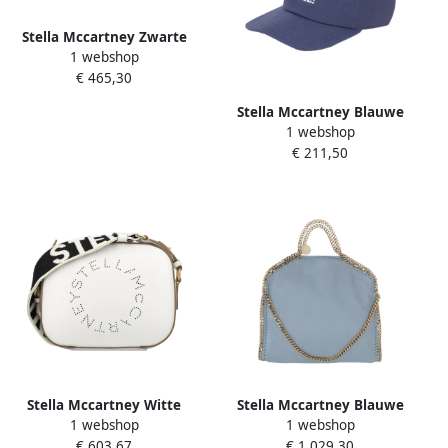
Stella Mccartney Zwarte
1 webshop
Schoudertas met
€ 465,30
Kettingrand Black Dames
Stella Mccartney Blauwe
1 webshop
Eco Katoenen Baseballpet
€ 211,50
Blue Dames
Stella Mccartney Witte
Stella Mccartney Blauwe
1 webshop
1 webshop
Handtas met Stella Logo
Shaggy Deer Tote Tas Blue
€ 603,67
€ 1.029,30
White Dames
Dames