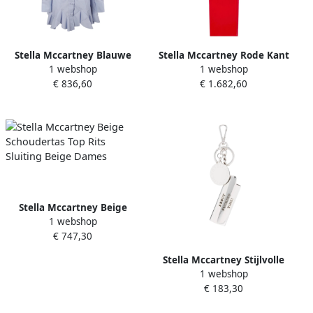
Stella Mccartney Blauwe
Stella Mccartney Rode Kant
1 webshop
1 webshop
Geruwde Overhemdjurk
Jurk Lange Mouw Red
€ 836,60
€ 1.682,60
Blue Dames
Dames
Stella Mccartney Beige
1 webshop
Schoudertas Top Rits
€ 747,30
Sluiting Beige Dames
Stella Mccartney Stijlvolle
1 webshop
sleutelhanger met
€ 183,30
karabijnhaak Gray Dames