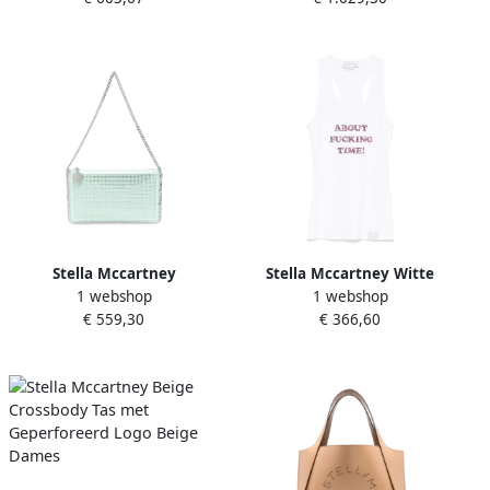
Stella Mccartney
Stella Mccartney Witte
1 webshop
1 webshop
Kristalversierde Mintgroene
Mouwloze Racerback Top
€ 559,30
€ 366,60
Handtas Green Dames
White Dames