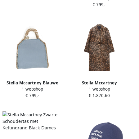
€ 799,-
Black Dames
Stella Mccartney Blauwe
Stella Mccartney
1 webshop
1 webshop
Shaggy Deer Kettingtas
Luipaardprint Riem
€ 799,-
€ 1.870,60
Blue Dames
Trenchcoat Brown Dames