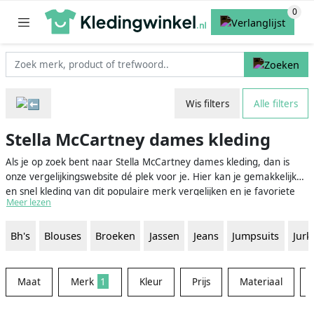
Wis filters
Alle filters
Stella McCartney dames kleding
Als je op zoek bent naar Stella McCartney dames kleding, dan is
onze vergelijkingswebsite dé plek voor je. Hier kan je gemakkelijk
en snel kleding van dit populaire merk vergelijken en je favoriete
Meer lezen
items vinden. Of je nu houdt van Stella McCartney's kenmerkende
vrouwelijke en elegante stijl of meer geïnteresseerd bent in haar
Bh's
Blouses
Broeken
Jassen
Jeans
Jumpsuits
Jurk
sportieve designs, op onze website vind je het allemaal.
Maat
Merk
1
Kleur
Prijs
Materiaal