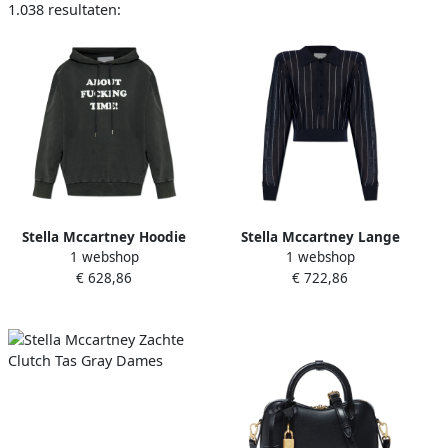
1.038 resultaten:
Stella Mccartney Hoodie
Stella Mccartney Lange
1 webshop
1 webshop
Black Dames
mouw polo Blue Dames
€ 628,86
€ 722,86