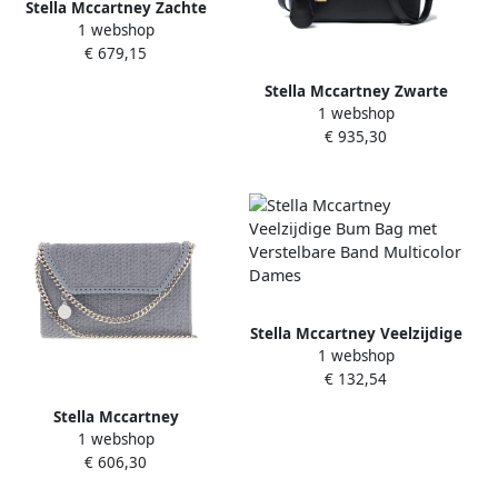
Stella Mccartney Zachte
1 webshop
Clutch Tas Gray Dames
€ 679,15
Stella Mccartney Zwarte
1 webshop
Ryder Schoudertas Black
€ 935,30
Dames
Stella Mccartney Veelzijdige
1 webshop
Bum Bag met Verstelbare
€ 132,54
Band Multicolor Dames
Stella Mccartney
1 webshop
Schoudertassen Gray
€ 606,30
Dames