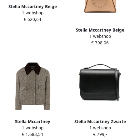
Stella Mccartney Beige
1 webshop
Crossbody Tas met
€ 620,64
Geperforeerd Logo Beige
Dames
Stella Mccartney Beige
1 webshop
Tassen Collectie Beige
€ 798,06
Dames
Stella Mccartney
Stella Mccartney Zwarte
1 webshop
1 webshop
Geborduurde Tweed
Tassen Collectie Black
€ 1.683,54
€ 799,-
Oversized Bomberjack Gray
Dames