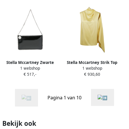
Stella Mccartney Zwarte
Stella Mccartney Strik Top
1 webshop
1 webshop
Schoudertas met
Yellow Dames
€ 517,-
€ 930,60
Kettinglink Black Dames
Pagina 1 van 10
Bekijk ook