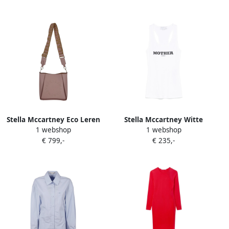
Dames
Stella Mccartney Eco Leren
Stella Mccartney Witte
1 webshop
1 webshop
Alter Mat Tas Pink Dames
Mouwloze Racerback Top
€ 799,-
€ 235,-
White Dames