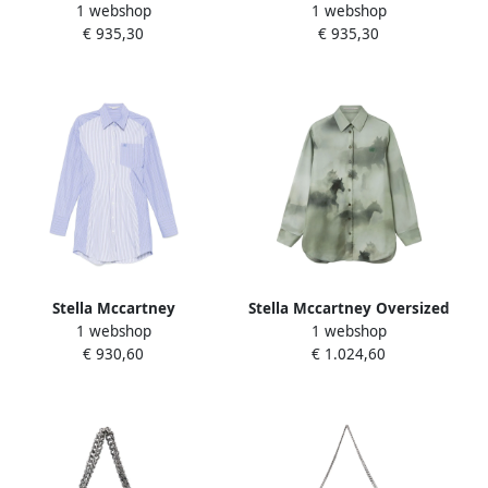
1 webshop
1 webshop
Dames Accessoires Tassen
Shaggy Deer Mini Tote Tas
€ 935,30
€ 935,30
Black Dames
Beige Dames
Stella Mccartney
Stella Mccartney Oversized
1 webshop
1 webshop
Gestreepte Shirt Mini Jurk
Horse Print Shirt Green
€ 930,60
€ 1.024,60
Blue Dames
Dames