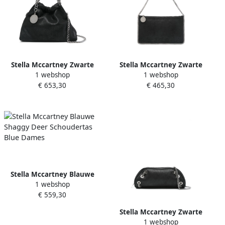
Stella Mccartney Zwarte
Stella Mccartney Zwarte
1 webshop
1 webshop
Tassen Collectie Black
Tassen Collectie Black
€ 653,30
€ 465,30
Dames
Dames
Stella Mccartney Blauwe
1 webshop
Shaggy Deer Schoudertas
€ 559,30
Blue Dames
Stella Mccartney Zwarte
1 webshop
Ketting-Link Top Handtas