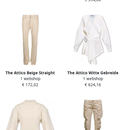
Dames
The Attico Beige Straight
The Attico Witte Gebreide
1 webshop
1 webshop
Leg Chinos Beige Dames
Cardigan Tijdloze Stijl en
€ 172,02
€ 624,16
Comfort White Dames