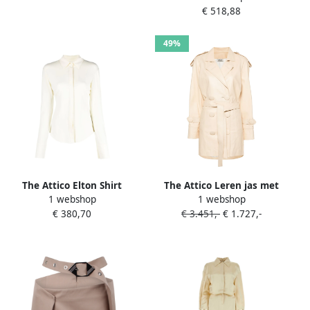
€ 518,88
Dames
49%
The Attico Elton Shirt
The Attico Leren jas met
1 webshop
1 webshop
Collectie Beige Dames
dubbele rij knopen Beige
€ 380,70
€ 3.451,-
€ 1.727,-