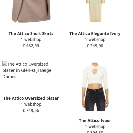
The Attico Short Skirts
The Attico Elegante Ivory
1 webshop
1 webshop
Beige Dames
Satijnen Charla Jurk White
€ 482,69
€ 549,90
Dames
The Attico Oversized blazer
1 webshop
in Glen-stijl Beige Dames
€ 749,56
The Attico Ivoor
1 webshop
Ribbeldetail Crop Top Beige
€ 394,80