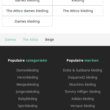
dames kleding
kleding
The Attico dames kleding
The Attico kleding
Dames kleding
Dames
The Attico
Beige
Populaire
categorieën
Populaire
merken
Dameskleding
Dolce & Gabbana kleding
Herenkleding
Dsquared2 kleding
Meisjeskleding
Moschino kleding
Jongenskleding
Tommy Hilfiger kleding
Babykleding
Adidas kleding
Sportkleding
Versace kleding