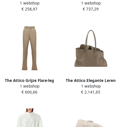
1 webshop
1 webshop
Top met Logo Borduurwerk
Dames
€ 258,97
€ 737,29
Beige Dames
The Attico Grijze Flare-leg
The Attico Elegante Leren
1 webshop
1 webshop
Wollen Broek Beige Dames
Schoudertas met
€ 600,66
€ 2.141,65
Monogram Beige Dames