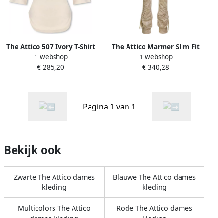
The Attico 507 Ivory T-Shirt
The Attico Marmer Slim Fit
1 webshop
1 webshop
voor vrouwen Beige Dames
Katoenen Broek Beige
€ 285,20
€ 340,28
Dames
Pagina 1 van 1
Bekijk ook
Zwarte The Attico dames
Blauwe The Attico dames
kleding
kleding
Multicolors The Attico
Rode The Attico dames