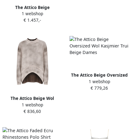
The Attico Beige
1 webshop
Schoudertas Luxe Stijl Beige
€ 1.457,-
Dames
The Attico Beige Oversized
1 webshop
Wol Kasjmier Trui Beige
€ 779,26
Dames
The Attico Beige Wol
1 webshop
Kasjmier Trui Ronde Hals
€ 836,60
Beige Dames