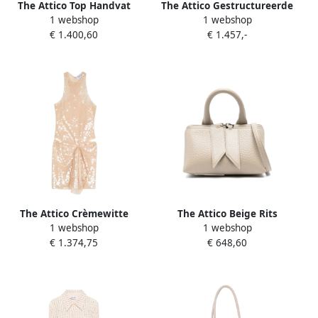
The Attico Top Handvat
The Attico Gestructureerde
1 webshop
1 webshop
Zand Stijl Tas Beige Dames
Leren Handtas Beige Dames
€ 1.400,60
€ 1.457,-
The Attico Crèmewitte
The Attico Beige Rits
1 webshop
1 webshop
Pailletten Jurk Beige Dames
Bovenhandvat Schoudertas
€ 1.374,75
€ 648,60
Beige Dames