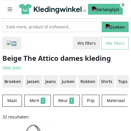
Wis filters
Alle filters
Beige The Attico dames kleding
Meer lezen
Broeken
Jassen
Jeans
Jurken
Rokken
Shirts
Tops
Maat
Merk
1
Kleur
1
Prijs
Materiaal
32 resultaten: