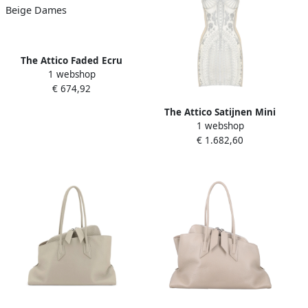
The Attico Faded Ecru
1 webshop
Rhinestones Polo Shirt
€ 674,92
Beige Dames
The Attico Satijnen Mini
1 webshop
Jurk met Hart Halslijn Beige
€ 1.682,60
Dames