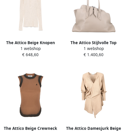
The Attico Beige Knopen
The Attico Stijlvolle Top
1 webshop
1 webshop
Trui Lange Mouwen Beige
Handle Tas Beige Dames
€ 648,60
€ 1.400,60
Dames
The Attico Beige Crewneck
The Attico Damesjurk Beige