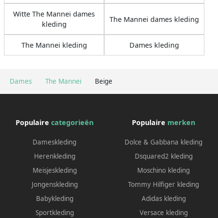
Witte The Mannei dames
The Mannei dames kleding
kleding
The Mannei kleding
Dames kleding
Dames
The Mannei
Beige
Populaire
categorieën
Populaire
merken
Dameskleding
Dolce & Gabbana kleding
Herenkleding
Dsquared2 kleding
Meisjeskleding
Moschino kleding
Jongenskleding
Tommy Hilfiger kleding
Babykleding
Adidas kleding
Sportkleding
Versace kleding