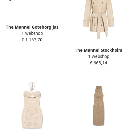
The Mannei Goteborg jas
1 webshop
Beige Dames
€ 1.157,70
The Mannei Stockholm
1 webshop
korte trenchcoat Beige
€ 665,14
Dames