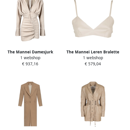
The Mannei Damesjurk
The Mannei Leren Bralette
1 webshop
1 webshop
Beige Dames
Beige Dames
€ 937,16
€ 579,04