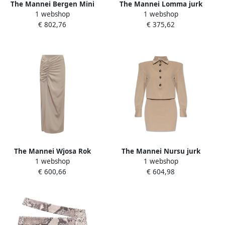
The Mannei Bergen Mini
The Mannei Lomma jurk
1 webshop
1 webshop
jurk Beige Dames
met hoge nek Beige Dames
€ 802,76
€ 375,62
The Mannei Wjosa Rok
The Mannei Nursu jurk
1 webshop
1 webshop
Stijlvol en Trendy Beige
Beige Dames
€ 600,66
€ 604,98
Dames