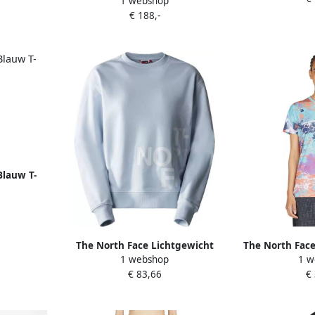
1 webshop
Windjack Blue Dames
€ 188,-
Blauw T-
The North Face Lichtgewicht
The North Face
1 webshop
1 w
Crewneck Sweatshirt met Logo
T-Shirt 
€ 83,66
€
Blue Dames