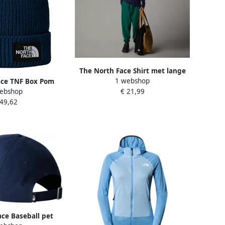
The North Face Shirt met lange
1 webshop
ace TNF Box Pom
mouwen TEEN EASY LS TEE (1-
ebshop
€ 21,99
avy- Dames Navy
delig)
 49,62
ce Baseball pet