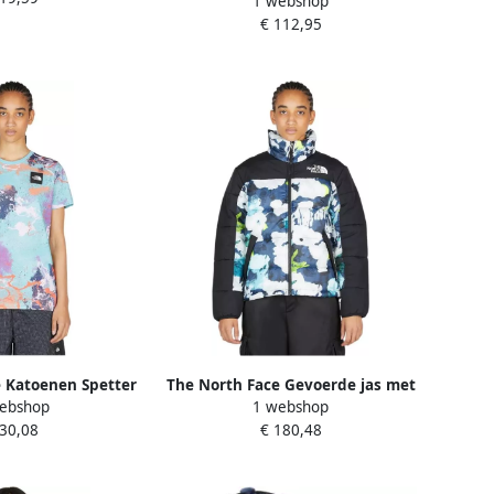
1 webshop
Winterjas Dames
€ 112,95
 Katoenen Spetter
The North Face Gevoerde jas met
ebshop
1 webshop
Blauw Dames
grafische print Blauw Dames
 30,08
€ 180,48