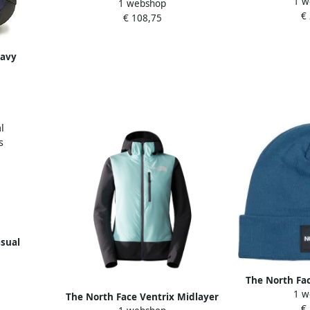
1 w
NORM HA
1 webshop
Tas Blue Unisex
€
€ 108,75
Navy
Borealis
sual
Dames
The North Fa
1 w
Beanie m
The North Face Ventrix Midlayer
€