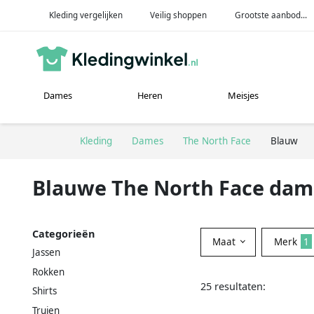
Kleding vergelijken
Veilig shoppen
Grootste aanbod...
Dames
Heren
Meisjes
Kleding
Dames
The North Face
Blauw
Blauwe The North Face dam
Categorieën
Maat
Merk
1
Jassen
Rokken
25 resultaten:
Shirts
Truien