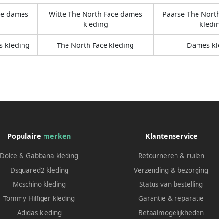
ce dames
Witte The North Face dames
Paarse The Nort
kleding
kledi
s kleding
The North Face kleding
Dames kl
Populaire
merken
Klantenservice
Dolce & Gabbana kleding
Retourneren & ruilen
Dsquared2 kleding
Verzending & bezorging
Moschino kleding
Status van bestelling
Tommy Hilfiger kleding
Garantie & reparatie
Adidas kleding
Betaalmogelijkheden