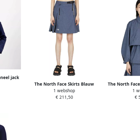
neel jack
 JACKET
The North Face Skirts Blauw
The North Face
1 webshop
1 w
Dames
Moderne Ontd
€ 211,50
€ 
Blu