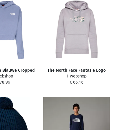
e Blauwe Cropped
The North Face Fantasie Logo
ebshop
1 webshop
 Sweatshirt Blue
Hoodie Violet Blue Dames
 78,96
€ 66,16
ames