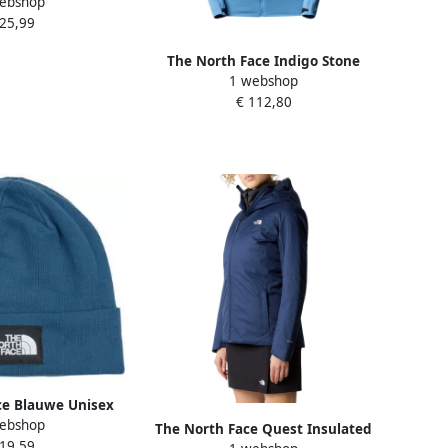
ebshop
T (1 stuk)
 25,99
The North Face Indigo Stone
1 webshop
Steel Blue Polartec HD Top Blue
€ 112,80
Dames
ce Blauwe Unisex
ebshop
et Logo Blue
The North Face Quest Insulated
 19,59