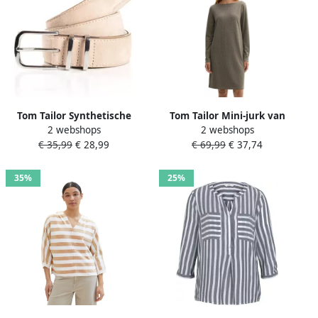
Tom Tailor Synthetische
Tom Tailor Mini-jurk van
2 webshops
2 webshops
riem TTMILLIE Suède met
jacquard met pied-de-poule
€ 35,99
€ 28,99
€ 69,99
€ 37,74
sierstiksels – 3 5 cm breed
en boothals
35%
25%