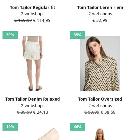
Tom Tailor Regular fit
Tom Tailor Leren riem
2 webshops
2 webshops
gewatteerde lange jas met
TTLUCY 4 cm brede
€ 159,99
€ 114,99
€ 32,99
capuchon
damengordel casual en
jeanslook
39%
35%
Tom Tailor Denim Relaxed
Tom Tailor Oversized
2 webshops
2 webshops
fit korte broek van een mix
overhemdblouse van een
€ 39,99
€ 24,13
€ 59,99
€ 38,68
van viscose en linnen
mix van linnen en viscose
19%
46%