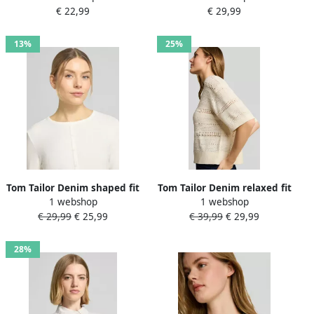
€ 22,99
€ 29,99
gebreide look
13%
25%
Tom Tailor Denim shaped fit
Tom Tailor Denim relaxed fit
1 webshop
1 webshop
shirt met lange mouwen
trui met breilook
€ 29,99
€ 25,99
€ 39,99
€ 29,99
van katoenmix
28%