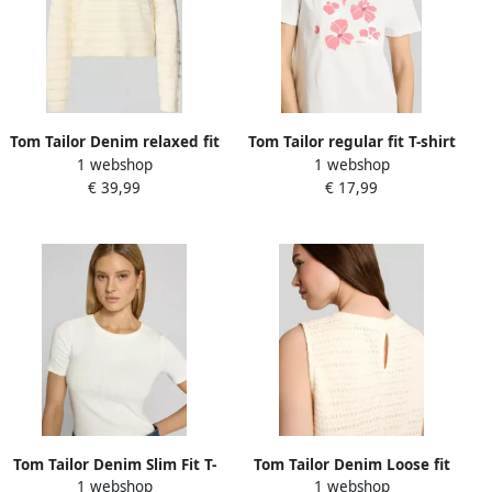
Tom Tailor Denim relaxed fit
Tom Tailor regular fit T-shirt
1 webshop
1 webshop
pullover van katoenmix
van puur katoen met
€ 39,99
€ 17,99
motiefprint
Tom Tailor Denim Slim Fit T-
Tom Tailor Denim Loose fit
1 webshop
1 webshop
shirt van katoenmix
top van puur katoen in