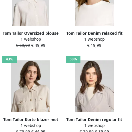
Tom Tailor Oversized blouse
Tom Tailor Denim relaxed fit
1 webshop
1 webshop
met lange mouwen van
T-shirt van puur katoen
€ 69,99
€ 49,99
€ 19,99
linnen-viscosemix
43%
50%
Tom Tailor Korte blazer met
Tom Tailor Denim regular fit
1 webshop
1 webshop
tailleriem van linnenmix
trenchcoat met
€ 79,99
€ 44,99
€ 79,99
€ 39,99