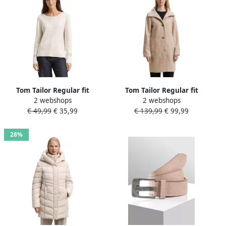
Tom Tailor Regular fit
Tom Tailor Regular fit
2 webshops
2 webshops
gebreide pullover van
wollen lange jas met
€ 49,99
€ 35,99
€ 139,99
€ 99,99
viscosemix
visgraatmotief
28%