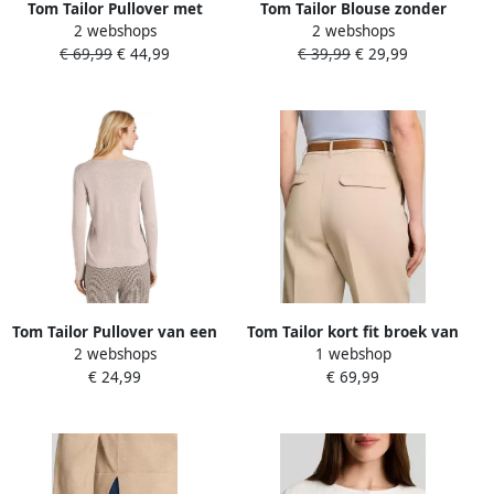
Tom Tailor Pullover met
Tom Tailor Blouse zonder
2 webshops
2 webshops
streepmotief en 3 4-
sluiting met verborgen
€ 69,99
€ 44,99
€ 39,99
€ 29,99
mouwen
knoopsluiting
Tom Tailor Pullover van een
Tom Tailor kort fit broek van
2 webshops
1 webshop
mix van katoen en viscose
mix van katoen en lyocell
€ 24,99
€ 69,99
met riem