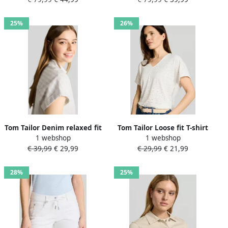
schouderriempjes
25%
26%
Tom Tailor Denim relaxed fit
Tom Tailor Loose fit T-shirt
1 webshop
1 webshop
blouse van puur katoen
met gaatjesmotief
€ 39,99
€ 29,99
€ 29,99
€ 21,99
28%
25%