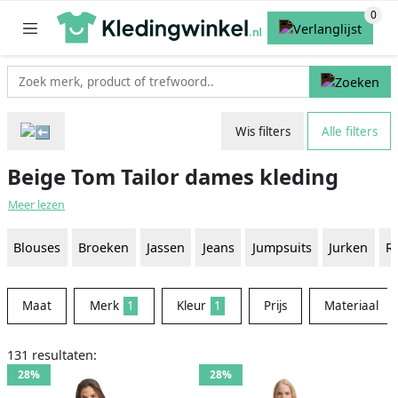
Wis filters
Alle filters
Beige Tom Tailor dames kleding
Meer lezen
Blouses
Broeken
Jassen
Jeans
Jumpsuits
Jurken
R
Maat
Merk
1
Kleur
1
Prijs
Materiaal
131 resultaten:
28%
28%