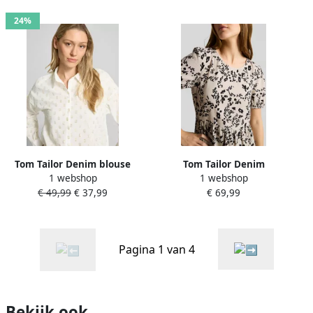
24%
Tom Tailor Denim blouse
Tom Tailor Denim
1 webshop
1 webshop
met lange mouwen in
Figuuromhullende midijurk
€ 49,99
€ 37,99
€ 69,99
relaxed fit van katoenmix
van viscose-linnenmix
Pagina 1 van 4
Bekijk ook