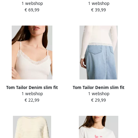
1 webshop
1 webshop
van katoenmix met aandeel
pullover van mix van
€ 69,99
€ 39,99
zijde
katoen en zijde met
zijdegehalte
Tom Tailor Denim slim fit
Tom Tailor Denim slim fit
1 webshop
1 webshop
top van katoenmix
shirt met lange mouwen
€ 22,99
€ 29,99
van katoenmix