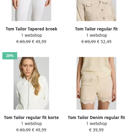
Tom Tailor Tapered broek
Tom Tailor regular fit
1 webshop
1 webshop
van katoenmix met
jeansjack van katoenmix
€ 69,99
€ 49,99
€ 69,99
€ 52,49
tunnelkoord
28%
Tom Tailor regular fit korte
Tom Tailor Denim regular fit
1 webshop
1 webshop
blazer van katoenmix
short van katoenmix in
€ 69,99
€ 49,99
€ 39,99
ajourtricotlook