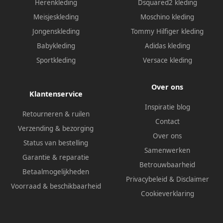
Herenkleding
Dsquared2 kleding
Meisjeskleding
Moschino kleding
Jongenskleding
Tommy Hilfiger kleding
Babykleding
Adidas kleding
Sportkleding
Versace kleding
Over ons
Klantenservice
Inspiratie blog
Retourneren & ruilen
Contact
Verzending & bezorging
Over ons
Status van bestelling
Samenwerken
Garantie & reparatie
Betrouwbaarheid
Betaalmogelijkheden
Privacybeleid
&
Disclaimer
Voorraad & beschikbaarheid
Cookieverklaring