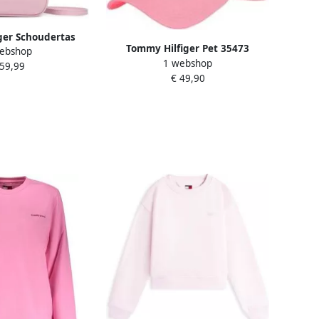
ger Schoudertas
Tommy Hilfiger Pet 35473
ebshop
 Camera
1 webshop
 59,99
€ 49,90