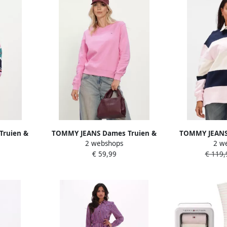
Truien &
TOMMY JEANS Dames Truien &
TOMMY JEANS 
2 webshops
2 w
 Stripe
Vesten Tjw Reg S Flag Crew Roze
shirts Tjw Ba
€ 59,99
€ 119,
ti
M