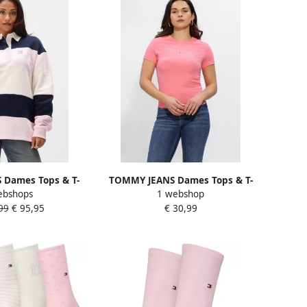
Dames Tops & T-
TOMMY JEANS Dames Tops & T-
ebshops
1 webshop
dge Stripe Rugby
shirts Tjw Slim Linear Tee Ext
99
€ 95,95
€ 30,99
ulti
Roze