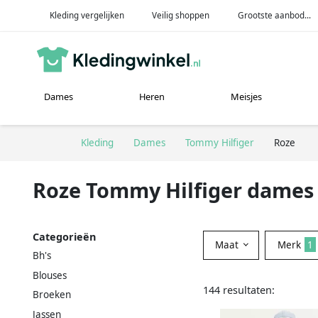
Kleding vergelijken
Veilig shoppen
Grootste aanbod...
Dames
Heren
Meisjes
Kleding
Dames
Tommy Hilfiger
Roze
Roze Tommy Hilfiger dames
Categorieën
Maat
Merk
1
Bh's
Blouses
144 resultaten:
Broeken
Jassen