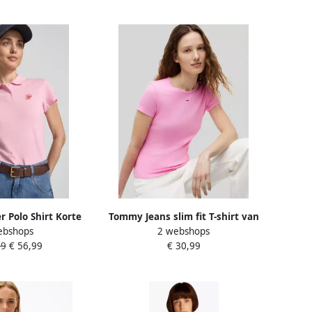
r Polo Shirt Korte
Tommy Jeans slim fit T-shirt van
ebshops
2 webshops
w0ww49259
katoenmix in ribtricot
99
€ 56,99
€ 30,99