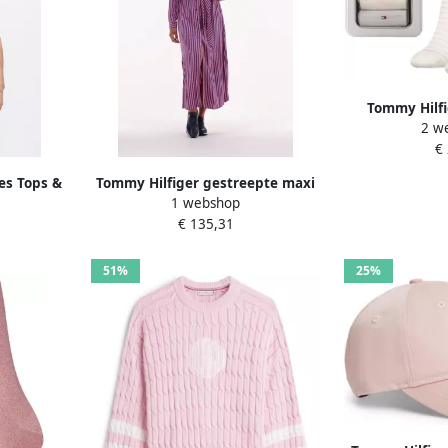
Tommy Hilfi
2 w
katoenmix in e
€
s Tops &
Tommy Hilfiger gestreepte maxi
1 webshop
 Lichtroze
blousejurk rood donkerblauw
€ 135,31
51%
25%