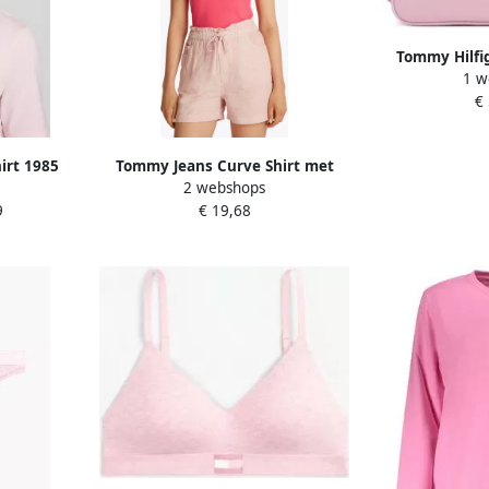
Tommy Hilfi
1 w
Must
€
irt 1985
Tommy Jeans Curve Shirt met
2 webshops
mium Polo
ronde hals Shirt TJW SLIM
9
€ 19,68
el met
ESSENTIAL in grote maten
logoprint op borsthoogte met
logoborduring