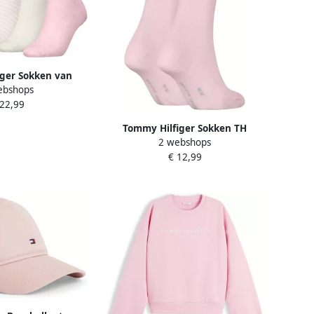
ger Sokken van
ebshops
en set van 3 paar
 22,99
Tommy Hilfiger Sokken TH
2 webshops
WOMEN SOCK CASUAL 2P (2 paar
€ 12,99
2 paar)