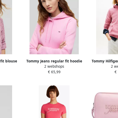
fit blouse
Tommy Jeans regular fit hoodie
Tommy Hilfige
2 webshops
2 w
an puur
van katoenmix
LINEAR HOO
€ 65,99
€