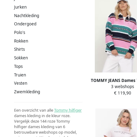
Jurken
Nachtkleding
Ondergoed
Polo's
Rokken
Shirts
Sokken
Tops
Truien
TOMMY JEANS Dames 
Vesten
3 webshops
Vesten Tjw Rlx Multi
Zwemkleding
€ 119,90
Rugby Ext Mul
Een overzicht van alle
Tommy hilfiger
dames kleding in de kleur roze.
Vergelijk deze 144 roze Tommy
hilfiger dames kleding van 6
betrouwbare webshops op model,