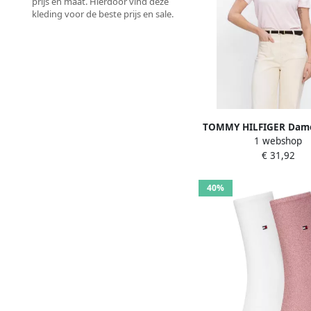
prijs en maat. Hierdoor vind deze
kleding voor de beste prijs en sale.
TOMMY HILFIGER Dame
1 webshop
T-shirts Reg Corp Logo
€ 31,92
40%