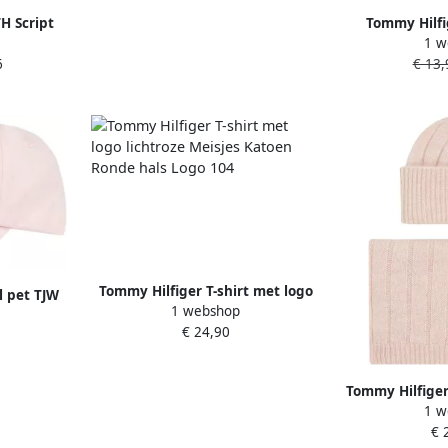
H Script
Tommy Hilfi
1 w
e
katoenmix i
6
€ 13,
Tommy Hilfiger T-shirt met logo
 pet TJW
1 webshop
lichtroze Meisjes Katoen Ronde
EL CAP
€ 24,90
hals Logo 104
Tommy Hilfiger
1 w
TH TIMELESS
€ 
Cadeau