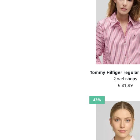
Tommy Hilfiger regular 
2 webshops
met lange mouwen v
€ 81,99
katoen
43%