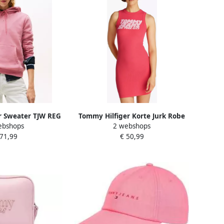
r Sweater TJW REG
Tommy Hilfiger Korte Jurk Robe
ebshops
2 webshops
DI DW0DW21963
Slim Fit Rose Fuchsia
 71,99
€ 50,99