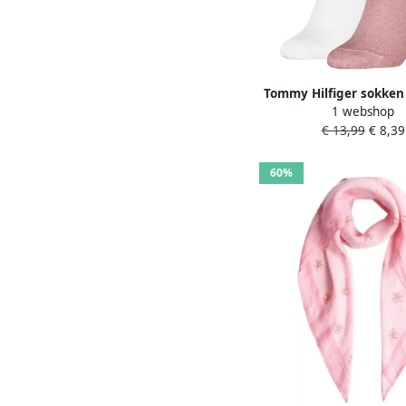
Tommy Hilfiger sokken
1 webshop
roze wit (set van
€ 13,99
€ 8,39
60%