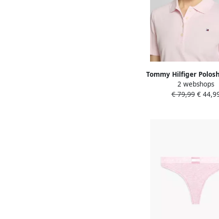
Tommy Hilfiger Polosh
2 webshops
Regular Fit Pique Pre
€ 79,99
€ 44,9
met logo-borduurs
zijsplitten