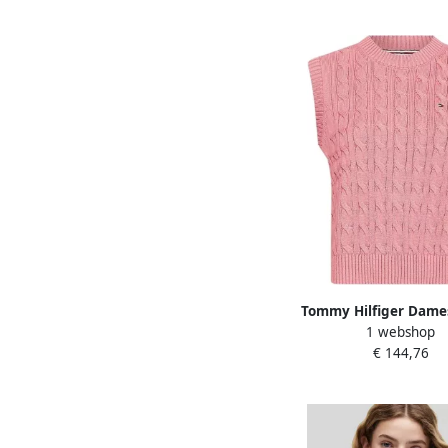
Tommy Hilfiger Dame
1 webshop
Hals Kabelgebreide V
€ 144,76
Dames