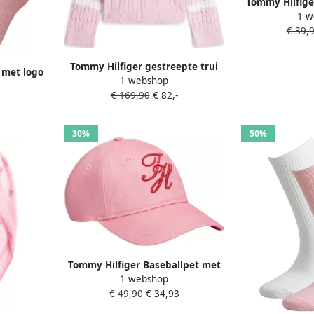
Tommy Hilfige
1 w
puur
€ 39,
Tommy Hilfiger gestreepte trui
 met logo
1 webshop
lichtroze
 2)
€ 169,90
€ 82,-
30%
50%
Tommy Hilfiger Baseballpet met
1 webshop
geborduurd logo
€ 49,90
€ 34,93