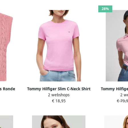
28%
s Ronde
Tommy Hilfiger Slim C-Neck Shirt
Tommy Hilfige
2 webshops
2 w
est Pink
Dames
Mouw W
€ 18,95
€ 79,