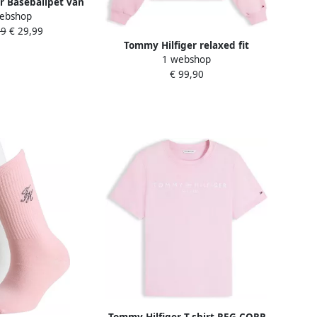
r Baseballpet van
ebshop
 katoen
99
€ 29,99
Tommy Hilfiger relaxed fit
1 webshop
sweatshirt van katoenmix
€ 99,90
Tommy Hilfiger T-shirt REG CORP