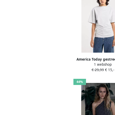
America Today gestre
1 webshop
lichtgrijs
€ 29,99
€ 15,-
44%