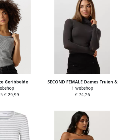
jze Geribbelde
SECOND FEMALE Dames Truien &
ebshop
1 webshop
 Geborduurd Logo
Vesten Matima T-neck Tee Grijs
95
€ 29,99
€ 74,26
y Dames