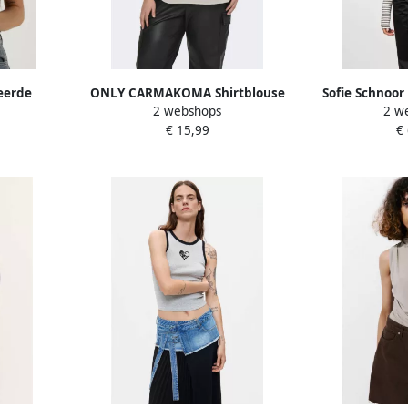
eerde
ONLY CARMAKOMA Shirtblouse
Sofie Schnoor
2 webshops
2 w
et zijde
CARVICA SS TOP WVN NOOS
Gra
€ 15,99
€