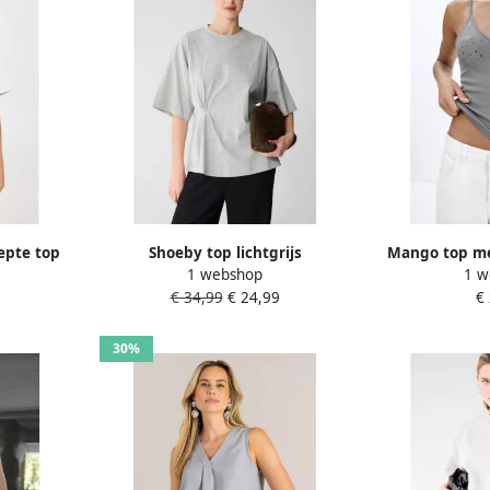
epte top
Shoeby top lichtgrijs
Mango top met
1 webshop
1 w
€ 34,99
€ 24,99
€
30%