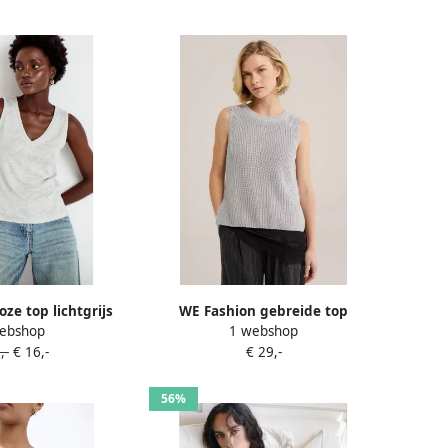
e top lichtgrijs
WE Fashion gebreide top
ebshop
1 webshop
lichtgrijs
,-
€ 16,-
€ 29,-
56%