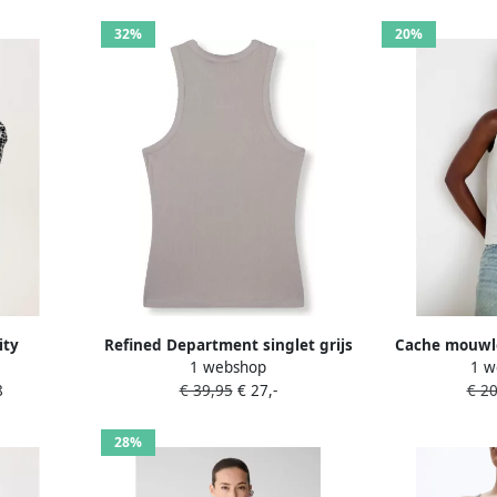
32%
20%
ity
Refined Department singlet grijs
Cache mouwloz
1 webshop
1 w
etop met
melange
8
€ 39,95
€ 27,-
€ 20
js
28%