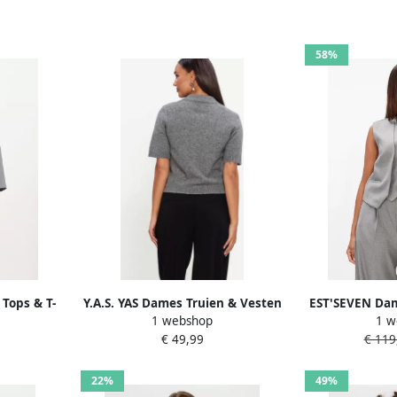
58%
Tops & T-
Y.A.S. YAS Dames Truien & Vesten
EST'SEVEN Dam
1 webshop
1 w
Scuba V-
Yasfrilo Ss Knit Cardigan Grijs
Sing
€ 49,99
€ 119
ijs
22%
49%