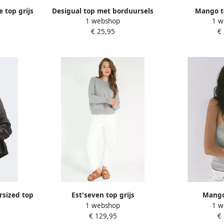
 top grijs
Desigual top met borduursels
Mango to
1 webshop
1 w
grijs
€ 25,95
€
sized top
Est'seven top grijs
Mango 
1 webshop
1 w
iet
€ 129,95
€