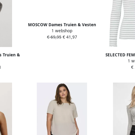
MOSCOW Dames Truien & Vesten
1 webshop
55-04-efamia-2 Lichtgrijs
€ 69,95
€ 41,97
 Truien &
SELECTED FEM
1 w
rijs
T-shirts Slfan
8
€
St