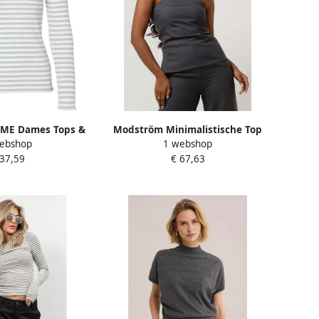
ME Dames Tops &
Modström Minimalistische Top
ebshop
1 webshop
na Ls Crew Neck Tee
voor Grijze Outfits Gray Dames
 37,59
€ 67,63
r Grijs