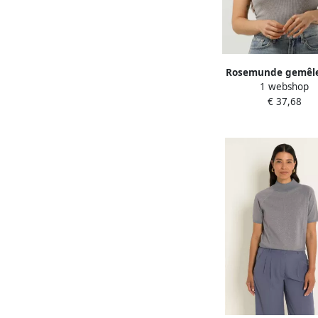
Rosemunde gemêl
1 webshop
ribgebreide singlet m
€ 37,68
grijs