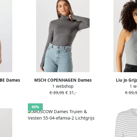
BE Dames
MSCH COPENHAGEN Dames
Liu Jo Gri
1 webshop
1 w
andy Top
Truien & Vesten Mschbetrina R
Mouwloze Top
€ 39,95
€ 31,-
€ 59,
Ls Top Grijs
Gra
40%