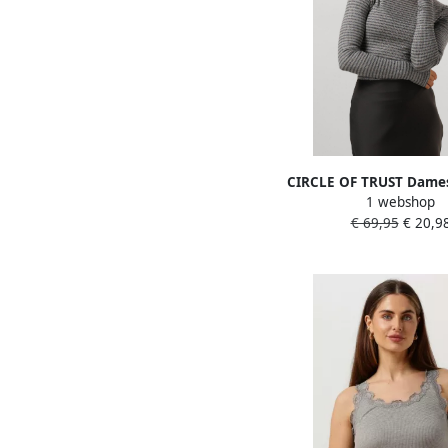
CIRCLE OF TRUST Dames
1 webshop
Vesten Ava Top G
€ 69,95
€ 20,9