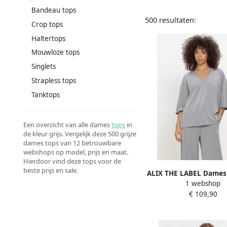
Bandeau tops
500 resultaten:
Crop tops
Haltertops
Mouwloze tops
Singlets
Strapless tops
Tanktops
Een overzicht van alle dames
tops
in
de kleur grijs. Vergelijk deze 500 grijze
dames tops van 12 betrouwbare
webshops op model, prijs en maat.
Hierdoor vind deze tops voor de
beste prijs en sale.
ALIX THE LABEL Dames 
1 webshop
shirts Ladies Knitted 
€ 109,90
neck Top Lichtgr