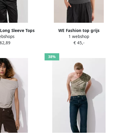
 Long Sleeve Tops
WE Fashion top grijs
ebshops
1 webshop
y Dames
 62,89
€ 45,-
38%