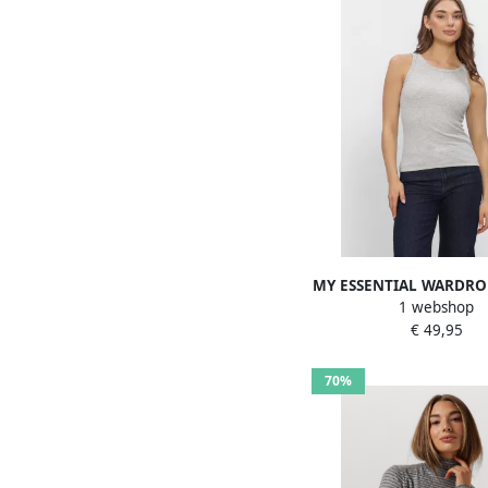
MY ESSENTIAL WARDRO
1 webshop
Tops & T-shirts Mwm
€ 49,95
Lichtgrijs
70%