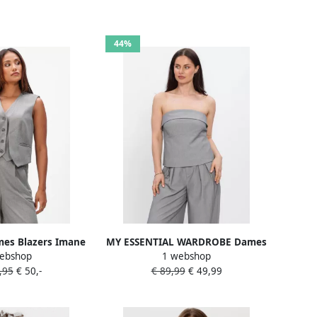
44%
es Blazers Imane
MY ESSENTIAL WARDROBE Dames
ebshop
1 webshop
let Grijs
Tops & T-shirts Mwhanna
,95
€ 50,-
€ 89,99
€ 49,99
Corsage Lichtgrijs