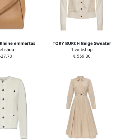
Kleine emmertas
TORY BURCH Beige Sweater
ebshop
1 webshop
e Dames
Collectie Beige Dames
427,70
€ 559,30