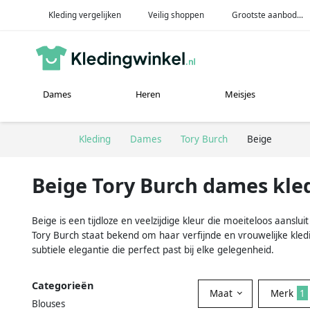
Kleding vergelijken
Veilig shoppen
Grootste aanbod...
Dames
Heren
Meisjes
Kleding
Dames
Tory Burch
Beige
Beige Tory Burch dames kle
Beige is een tijdloze en veelzijdige kleur die moeiteloos aansl
Tory Burch staat bekend om haar verfijnde en vrouwelijke kleding
subtiele elegantie die perfect past bij elke gelegenheid.
Categorieën
Maat
Merk
1
Blouses