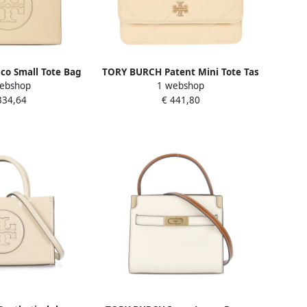
o Small Tote Bag
TORY BURCH Patent Mini Tote Tas
ebshop
1 webshop
e Dames
Beige Dames
334,64
€ 441,80