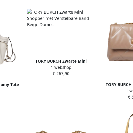
TORY BURCH Zwarte Mini
1 webshop
Shopper met Verstelbare Band
€ 267,90
Beige Dames
Romy Tote
TORY BURCH 
1 w
es
leren schoude
€ 