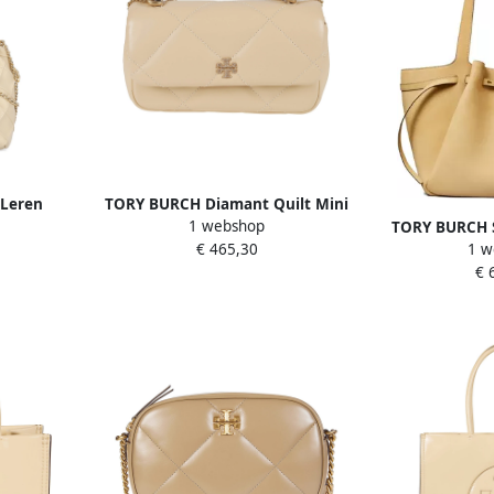
Leren
TORY BURCH Diamant Quilt Mini
1 webshop
ing Beige
Flap Tas Beige Dames
TORY BURCH S
€ 465,30
1 w
Romy Nubuck
€ 