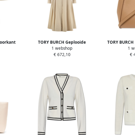
oorkant
TORY BURCH Geplooide
TORY BURCH 
1 webshop
1 w
ge Dames
overhemdjurk met verborgen
Beig
€ 672,10
€ 
sluiting Beige Dames