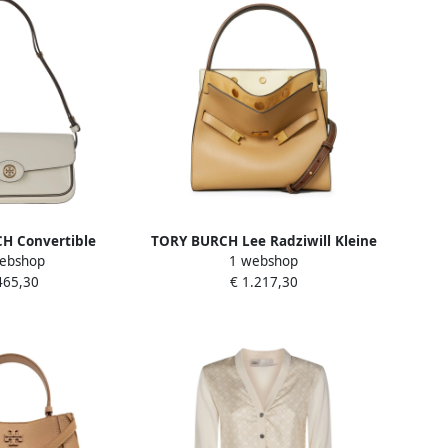
H Convertible
TORY BURCH Lee Radziwill Kleine
ebshop
1 webshop
Patentleren
Dubbele Tote Tas Beige Dames
465,30
€ 1.217,30
s Beige Dames