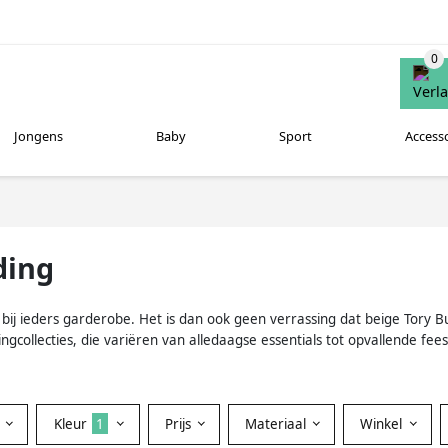
Jongens
Baby
Sport
Access
ding
uit bij ieders garderobe. Het is dan ook geen verrassing dat beige Tor
collecties, die variëren van alledaagse essentials tot opvallende feest
Kleur
1
Prijs
Materiaal
Winkel