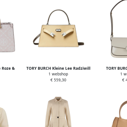
e Roze &
TORY BURCH Kleine Lee Radziwill
TORY BURC
1 webshop
1 w
s Beige
Tote Tas Beige Dames
Premium 
€ 559,30
€ 
Schouderta