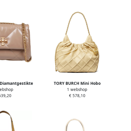
Diamantgestikte
TORY BURCH Mini Hobo
ebshop
1 webshop
rtas Beige Dames
Schoudertas Beige Dames
639,20
€ 578,10