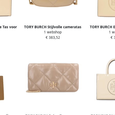
 Tas voor
TORY BURCH Stijlvolle cameratas
TORY BURCH Ec
1 webshop
1 w
es
voor fotografen Beige Dames
Beig
€ 383,52
€ 