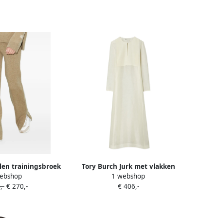
len trainingsbroek
Tory Burch Jurk met vlakken
ebshop
1 webshop
eige
Beige
,-
€ 270,-
€ 406,-