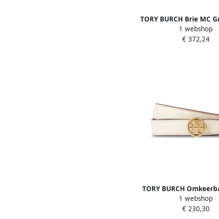
TORY BURCH Brie MC G
1 webshop
Crossbody Tas Beig
€ 372,24
TORY BURCH Omkeerbar
1 webshop
Riem Beige Dam
€ 230,30