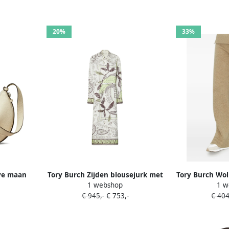
20%
33%
ve maan
Tory Burch Zijden blousejurk met
Tory Burch Wol
1 webshop
1 w
ige
print Beige
B
€ 945,-
€ 753,-
€ 404