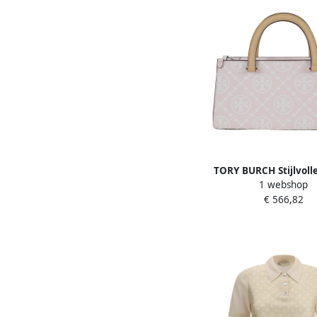
TORY BURCH Stijlvoll
1 webshop
Paarse Crossbody Ta
€ 566,82
Dames