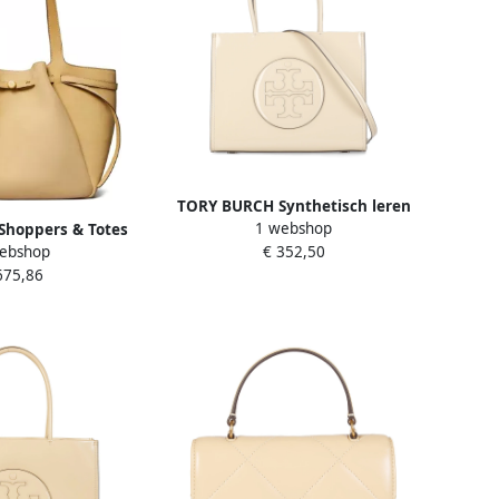
TORY BURCH Synthetisch leren
1 webshop
hoppers & Totes
damestas met handvatten Beige
ebshop
€ 352,50
 Tote in beige
Dames
675,86