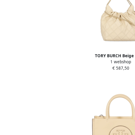
TORY BURCH Beige 
1 webshop
Schoudertas met Kett
€ 587,50
Dames