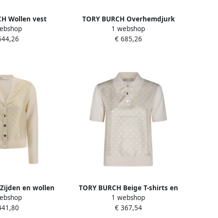
H Wollen vest
TORY BURCH Overhemdjurk
ebshop
1 webshop
 Beige Dames
Beige Dames
544,26
€ 685,26
ijden en wollen
TORY BURCH Beige T-shirts en
ebshop
1 webshop
ardigan Beige
Polos Beige Dames
441,80
€ 367,54
ames