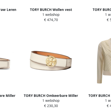
raw Leren
TORY BURCH Wollen vest
TORY BURC
1 webshop
1 w
e Dames
'Kendra' Beige Dames
'Kendra'
€ 474,70
€ 
e Miller
TORY BURCH Omkeerbare Miller
TORY BURCH Z
1 webshop
1 w
es
Riem Beige Dames
Monogram C
€ 230,30
€ 
D