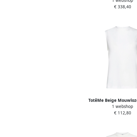
1 webshop
Shirt White Da
€ 338,40
TotêMe Beige Mouwloz
1 webshop
Ronde Hals White 
€ 112,80