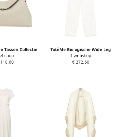
le Tassen Collectie
TotêMe Biologische Wide Leg
ebshop
1 webshop
e Dames
Jeans White Dames
.118,60
€ 272,60