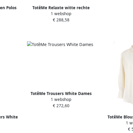
 en Polos
TotêMe Relaxte witte rechte
1 webshop
broek White Dames
€ 288,58
TotêMe Trousers White Dames
1 webshop
€ 272,60
ers White
TotêMe Blous
1 w
D
€ 