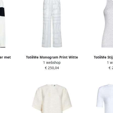
er met
TotêMe Monogram Print Witte
TotêMe Stij
1 webshop
1 w
 Dames
Pyjamabroek White Dames
Vrouwen
€ 250,04
€ 