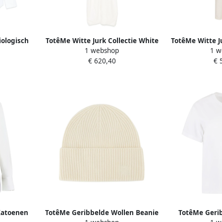
iologisch
TotêMe Witte Jurk Collectie White
TotêMe Witte J
1 webshop
1 w
te Dames
Dames
D
€ 620,40
€ 
Katoenen
TotêMe Geribbelde Wollen Beanie
TotêMe Geri