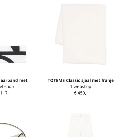
aarband met
TOTEME Classic sjaal met franje
ebshop
1 webshop
m-print Wit
afwerking Wit
 117,-
€ 450,-