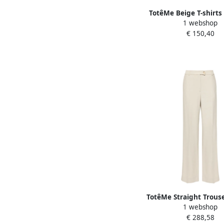
TotêMe Beige T-shirts
1 webshop
White Dames
€ 150,40
TotêMe Straight Trous
1 webshop
Dames
€ 288,58