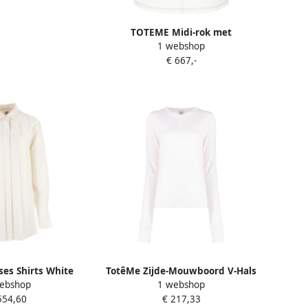
TOTEME Midi-rok met
1 webshop
contrasterend stiksel Wit
€ 667,-
es Shirts White
TotêMe Zijde-Mouwboord V-Hals
ebshop
1 webshop
ames
Gebreid White Dames
554,60
€ 217,33