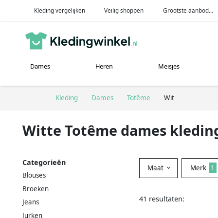
Kleding vergelijken
Veilig shoppen
Grootste aanbod...
Dames
Heren
Meisjes
Kleding
Dames
Totême
Wit
Witte Totême dames kledin
Categorieën
Maat
Merk
1
Blouses
Broeken
41 resultaten:
Jeans
Jurken