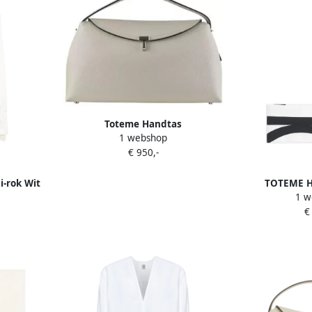
Toteme Handtas
1 webshop
€ 950,-
-rok Wit
TOTEME H
1 w
monogra
€