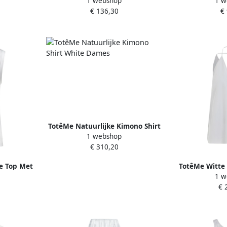
1 webshop
1 w
mes
in Wit White Dames
Crew-Neck T-s
€ 136,30
€
TotêMe Natuurlijke Kimono Shirt
1 webshop
White Dames
€ 310,20
e Top Met
TotêMe Witte 
1 w
Dames
Whit
€ 