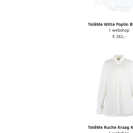
TotêMe Witte Poplin B
1 webshop
Katoenen Blouse Whi
€ 282,-
TotêMe Ruche Kraag 