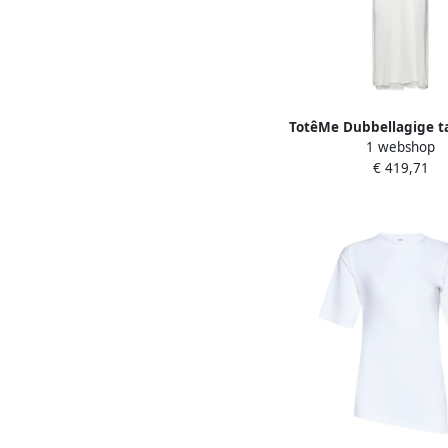
TotêMe Dubbellagige ta
1 webshop
Talc White Dam
€ 419,71