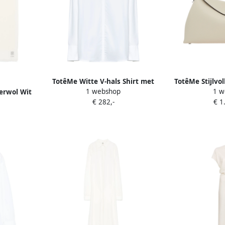
TotêMe Witte V-hals Shirt met
TotêMe Stijlvol
1 webshop
1 w
erwol Wit
Lange Mouwen White Dames
Whit
€ 282,-
€ 1