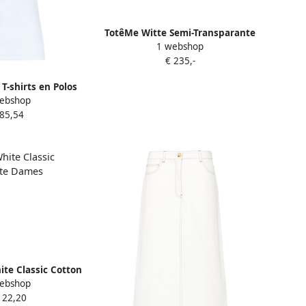
TotêMe Witte Semi-Transparante
1 webshop
Shirt met Rechte Kraag White
€ 235,-
Dames
T-shirts en Polos
ebshop
e Dames
 85,54
te Classic Cotton
ebshop
ite Dames
122,20