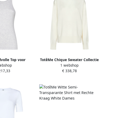
lvolle Top voor
TotêMe Chique Sweater Collectie
ebshop
1 webshop
 Gray Dames
White Dames
217,33
€ 338,78