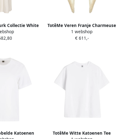
urk Collectie White
TotêMe Veren Franje Charmeuse
ebshop
1 webshop
ames
Satijn Driehoek Sjaal White
582,80
€ 611,-
Dames
bbelde Katoenen
TotêMe Witte Katoenen Tee