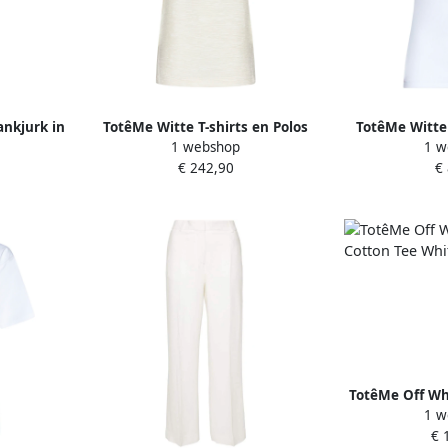
nkjurk in
TotêMe Witte T-shirts en Polos
TotêMe Witte 
1 webshop
1 w
es
White Dames
Whit
€ 242,90
€
TotêMe Off Whi
1 w
Tee Wh
€ 