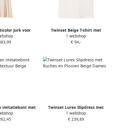
icolor Jurk voor
Twinset Beige T-shirt met
ebshop
1 webshop
Beige Dames
paillettenhart Beige Dames
383,99
€ 94,-
n imitatiebont met
Twinset Lurex Slipdress met
ebshop
1 webshop
tuur Beige Dames
Ruches en Plooien Beige Dames
262,45
€ 239,89