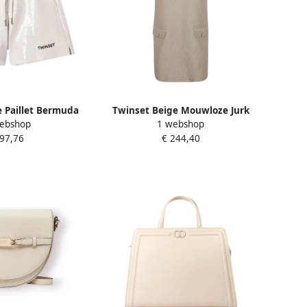
 Paillet Bermuda
Twinset Beige Mouwloze Jurk
ebshop
1 webshop
Beige Dames
met Ronde Hals Beige Dames
 97,76
€ 244,40