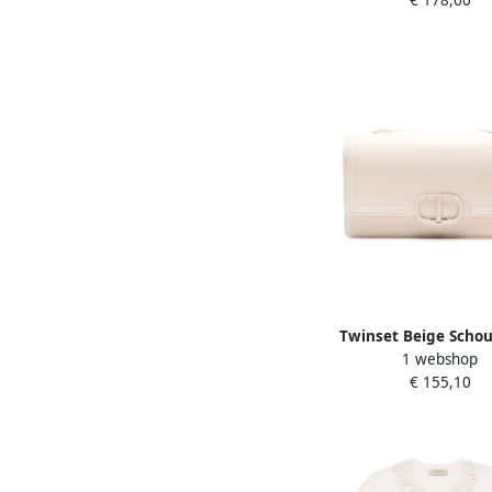
€ 178,60
Twinset Beige Scho
1 webshop
Delicate Stijl Beige
€ 155,10