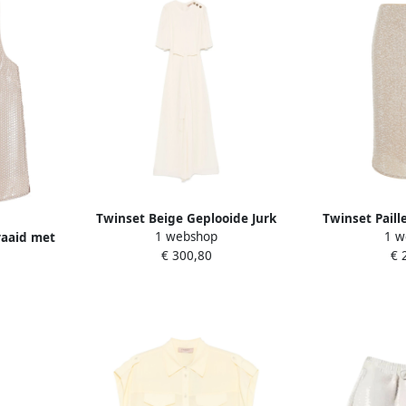
Twinset Beige Geplooide Jurk
Twinset Paill
1 webshop
1 w
raaid met
met Riem Beige Dames
Stof Vrou
€ 300,80
€ 
e