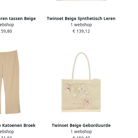
eren tassen Beige
Twinset Beige Synthetisch Leren
ebshop
1 webshop
ames
Middelgrote Tas Beige Dames
159,80
€ 139,12
e Katoenen Broek
Twinset Beige Geborduurde
ebshop
1 webshop
e Dames
Tassen met Magneetsluiting