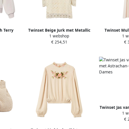
h Terry
Twinset Beige Jurk met Metallic
Twinset Mult
1 webshop
1 w
mes
Logo Plaque Beige Dames
Vrouwen 
€ 254,51
€ 
Twinset Jas va
1 w
Astrachan-tex
€ 