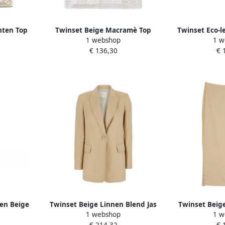
hten Top
Twinset Beige Macramè Top
Twinset Eco-l
1 webshop
1 w
Tas Beige
Actitude Collectie Beige Dames
D
€ 136,30
€ 
sen Beige
Twinset Beige Linnen Blend Jas
Twinset Beig
1 webshop
1 w
met Klassieke Revers Beige
Beig