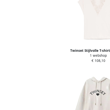
Twinset Stijlvolle T-shir
1 webshop
Beige Dames
€ 108,10