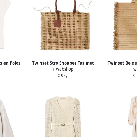
ts en Polos
Twinset Stro Shopper Tas met
Twinset Beige
1 webshop
1 w
Bedel Beige Dames
Shopper Ta
€ 94,-
€