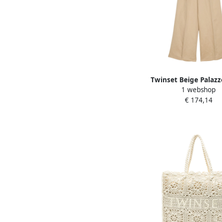
Twinset Beige Palazz
1 webshop
Elastische Taille Wolm
€ 174,14
Dames