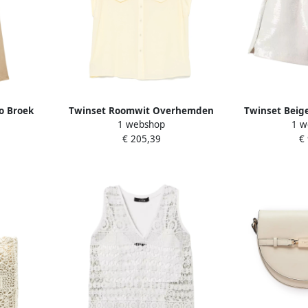
o Broek
Twinset Roomwit Overhemden
Twinset Beige
1 webshop
1 w
ix Beige
Set Beige Dames
Shorts 
€ 205,39
€