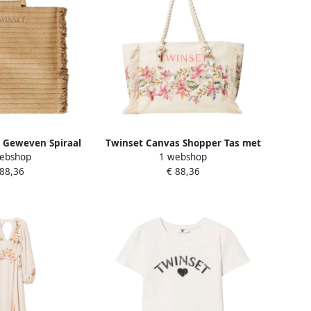
 Geweven Spiraal
Twinset Canvas Shopper Tas met
ebshop
1 webshop
s Beige Dames
Rafelranden Beige Dames
 88,36
€ 88,36