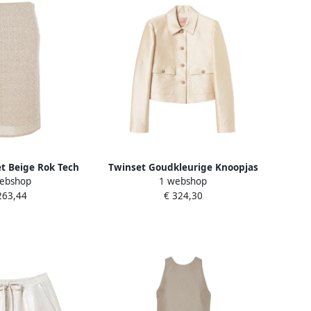
et Beige Rok Tech
Twinset Goudkleurige Knoopjas
ebshop
1 webshop
w Beige Dames
met Logohanger Beige Dames
263,44
€ 324,30