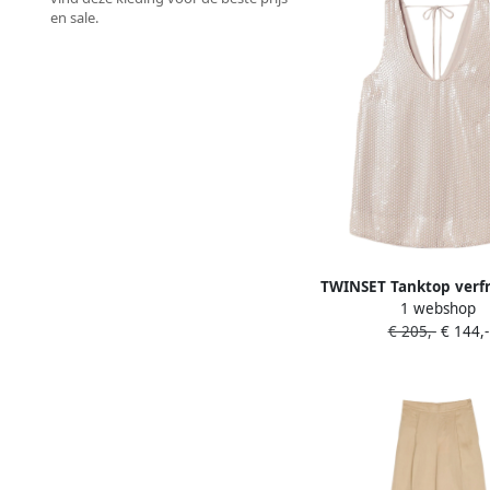
en sale.
TWINSET Tanktop verf
1 webshop
pailletten Beig
€ 205,-
€ 144,-