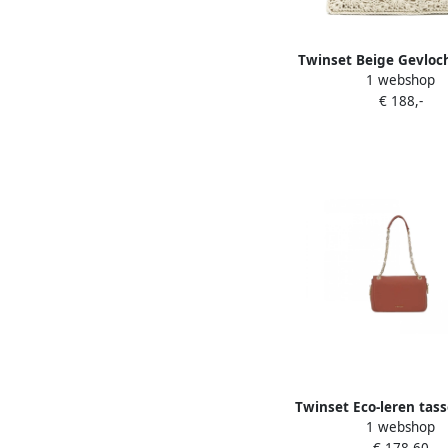
Twinset Beige Gevloc
1 webshop
Handvat Geborduurde 
€ 188,-
Dames
Twinset Eco-leren tas
1 webshop
Dames