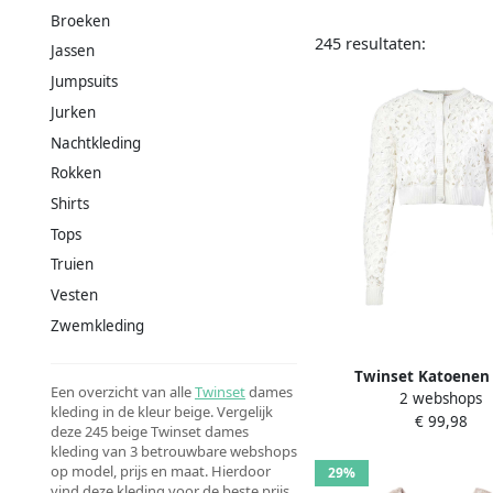
Broeken
245 resultaten:
Jassen
Jumpsuits
Jurken
Nachtkleding
Rokken
Shirts
Tops
Truien
Vesten
Zwemkleding
Twinset Katoenen
Een overzicht van alle
Twinset
dames
2 webshops
Pergamijn Casual Chi
kleding in de kleur beige. Vergelijk
€ 99,98
Dames
deze 245 beige Twinset dames
kleding van 3 betrouwbare webshops
op model, prijs en maat. Hierdoor
29%
vind deze kleding voor de beste prijs