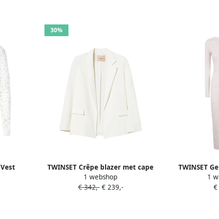
30%
 Vest
TWINSET Crêpe blazer met cape
TWINSET Geb
1 webshop
1 w
c White
Beige
diamant-p
€ 342,-
€ 239,-
€