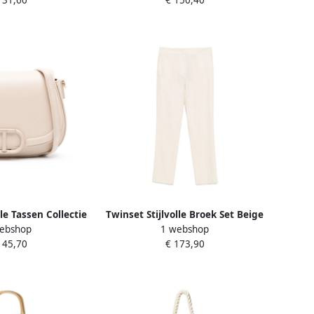
131,60
€ 150,40
Beige Dames
lle Tassen Collectie
Twinset Stijlvolle Broek Set Beige
ebshop
1 webshop
e Dames
Dames
145,70
€ 173,90