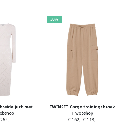
30%
reide jurk met
TWINSET Cargo trainingsbroek
ebshop
1 webshop
atroon Beige
Beige
 265,-
€ 162,-
€ 113,-