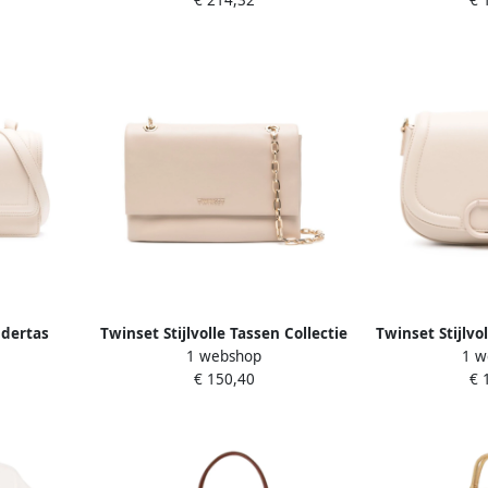
€ 214,32
€ 
Dames
udertas
Twinset Stijlvolle Tassen Collectie
Twinset Stijlvo
1 webshop
1 w
 Dames
Beige Dames
Beig
€ 150,40
€ 