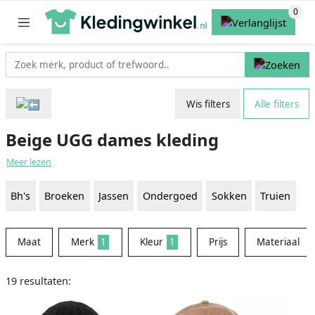
Wis filters
Alle filters
Beige UGG dames kleding
Meer lezen
Bh's
Broeken
Jassen
Ondergoed
Sokken
Truien
Maat
Merk
1
Kleur
1
Prijs
Materiaal
19 resultaten: