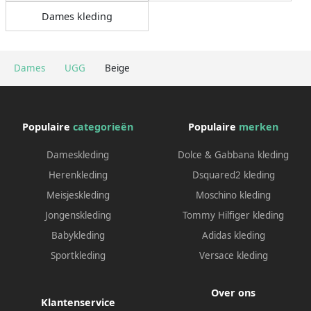
Dames kleding
Dames
UGG
Beige
Populaire
categorieën
Populaire
merken
Dameskleding
Dolce & Gabbana kleding
Herenkleding
Dsquared2 kleding
Meisjeskleding
Moschino kleding
Jongenskleding
Tommy Hilfiger kleding
Babykleding
Adidas kleding
Sportkleding
Versace kleding
Over ons
Klantenservice