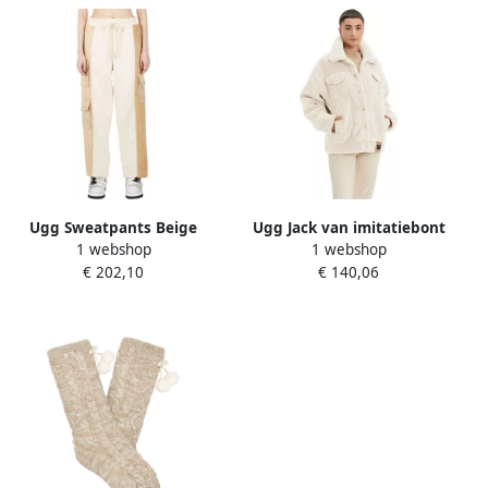
Ugg Sweatpants Beige
Ugg Jack van imitatiebont
1 webshop
1 webshop
Dames
en schapenvacht Beige
€ 202,10
€ 140,06
Dames