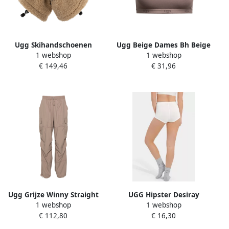
Ugg Skihandschoenen
Ugg Beige Dames Bh Beige
1 webshop
1 webshop
Shasta met nepbont Beige
Dames
€ 149,46
€ 31,96
Dames
Ugg Grijze Winny Straight
UGG Hipster Desiray
1 webshop
1 webshop
Broek Beige Dames
Cheeky Boy Short
€ 112,80
€ 16,30