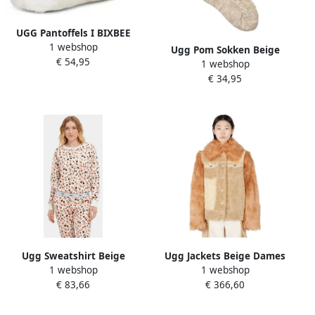
UGG Pantoffels I BIXBEE
1 webshop
met geborduurd logo
Ugg Pom Sokken Beige
€ 54,95
1 webshop
1014837 Beige Heren
€ 34,95
Ugg Sweatshirt Beige
Ugg Jackets Beige Dames
1 webshop
1 webshop
Dames
€ 83,66
€ 366,60