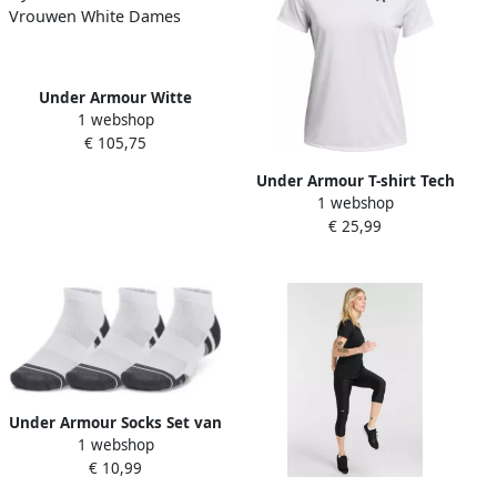
Under Armour Witte
1 webshop
Hybride Broeken voor
€ 105,75
Vrouwen White Dames
Under Armour T-shirt Tech
1 webshop
(1-delig)
€ 25,99
Under Armour Socks Set van
1 webshop
3 Perfor ce Tech laag
€ 10,99
uitgesneden sokken