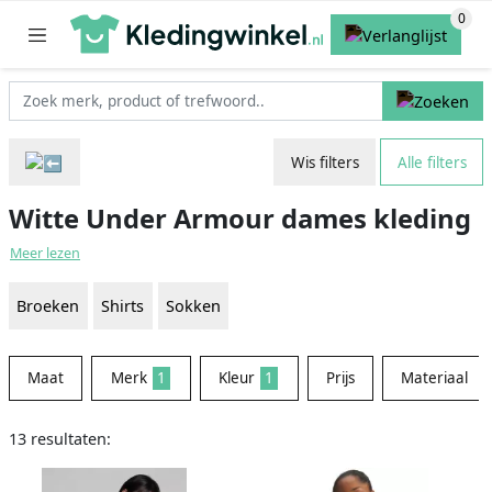
Wis filters
Alle filters
Witte Under Armour dames kleding
Meer lezen
Broeken
Shirts
Sokken
Maat
Merk
1
Kleur
1
Prijs
Materiaal
13 resultaten: