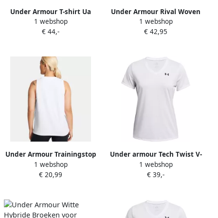
Under Armour T-shirt Ua
Under Armour Rival Woven
1 webshop
1 webshop
Vanish Ss
Trainingsjack Dames
€ 44,-
€ 42,95
Under Armour Trainingstop
Under armour Tech Twist V-
1 webshop
1 webshop
UA RIVAL MUSCLE TANK (1-
neck Short Sleeve
€ 20,99
€ 39,-
delig)