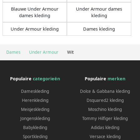
Blauwe Under Armour
Under Armour dames
dames kleding
kleding
Under Armour kleding
Dames kleding
Dames
Under Armour
Wit
Populaire
categorieën
Populaire
merken
Dameskleding
Dolce & Gabbana kleding
Herenkleding
Dsquared2 kleding
Meisjeskleding
Moschino kleding
Jongenskleding
Tommy Hilfiger kleding
Babykleding
Adidas kleding
Sportkleding
Versace kleding