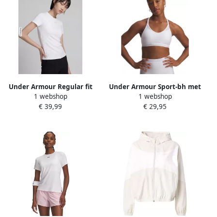
Under Armour Regular fit
Under Armour Sport-bh met
1 webshop
1 webshop
sport-t-shirt met logoprint
labelopschrift model 'UA
€ 39,99
€ 29,95
Crossback Low Bra'