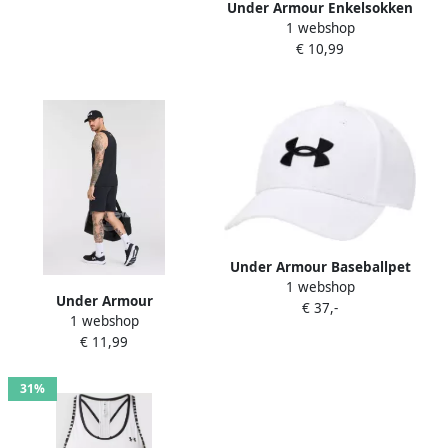
Under Armour Enkelsokken
1 webshop
Unisex UA Perfor ce Tech-
€ 10,99
Vootjes in 3-Pack (set 3
paar)
Under Armour Baseballpet
1 webshop
met labelstitching
Under Armour
€ 37,-
1 webshop
Tennissokken Unisex UA
€ 11,99
Perfor ce Tech-Crew-Sokken
in 3-Pack (3 paar)
31%