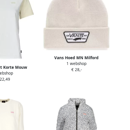
Vans Hoed MN Milford
1 webshop
rt Korte Mouw
€ 28,-
ebshop
OCK BFF TEE
 22,49