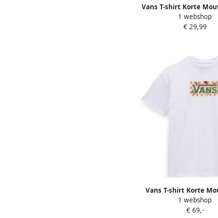
Vans T-shirt Korte Mo
1 webshop
V CREW SS TE
€ 29,99
Vans T-shirt Korte Mo
1 webshop
Checkerboard Box
€ 69,-