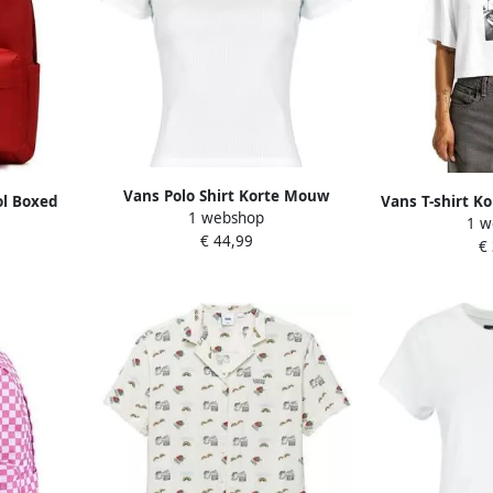
Vans Polo Shirt Korte Mouw
ol Boxed
Vans T-shirt 
1 webshop
PRISCILLA POLO SS TOP
1 w
Relaxe
€ 44,99
€