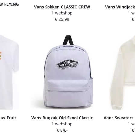
uw FLYING
Vans Sokken CLASSIC CREW
Vans Windjac
E
1 webshop
1 w
€ 25,99
€
uw Fruit
Vans Rugzak Old Skool Classic
Vans Sweaters 
1 webshop
1 w
 Logo
€ 84,-
€