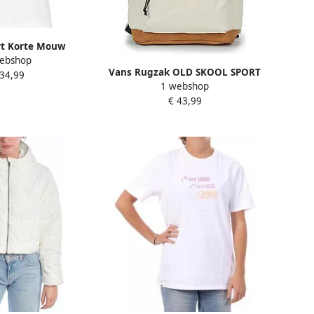
rt Korte Mouw
ebshop
ON SS TEE
Vans Rugzak OLD SKOOL SPORT
 34,99
1 webshop
BACKPACK 22L
€ 43,99