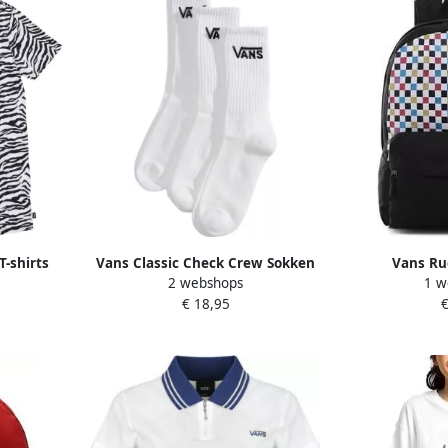
T-shirts
Vans Classic Check Crew Sokken
Vans Ru
2 webshops
1 w
ee Dress
Senior (3-pack)
€ 18,95
€