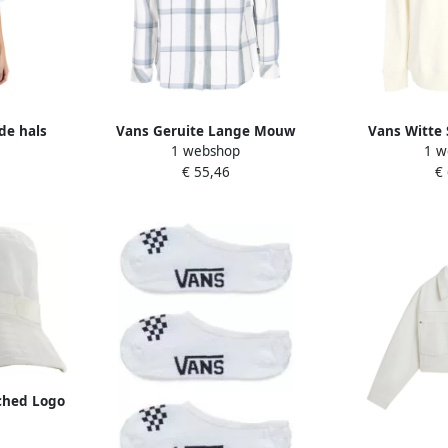
de hals
Vans Geruite Lange Mouw
Vans Witte 
1 webshop
1 w
e Dames
Flanellen Shirt Wit White Dames
Geborduurd L
€ 55,46
€
ched Logo
isex