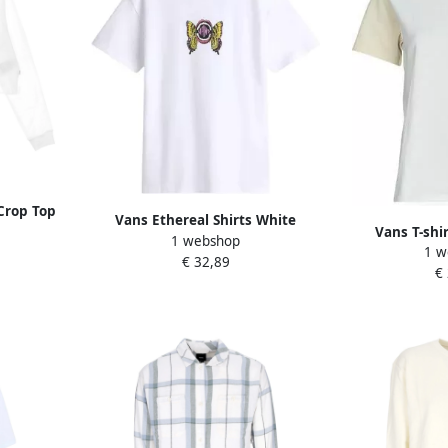
Crop Top
Vans Ethereal Shirts White
es
Vans T-shi
1 webshop
Dames
1 w
COLORBL
€ 32,89
€