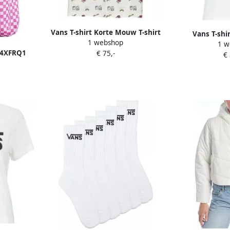
Vans T-shirt Korte Mouw T-shirt
Vans T-shi
1 webshop
Anaheim Sidewall Buttondown
1 w
CAMER
H4XFRQ1
€ 75,-
€