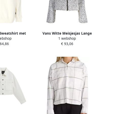
Sweatshirt met
Vans Witte Meisjesjas Lange
ebshop
1 webshop
ogo White Dames
Mouw Geborduurd White Heren
 64,86
€ 93,06