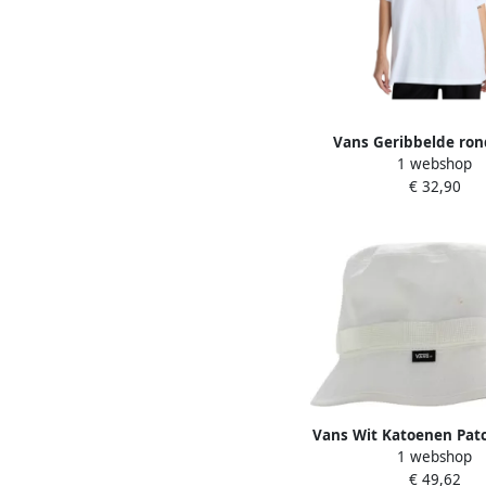
Vans Geribbelde ron
1 webshop
bedrukt T-shirt Whit
€ 32,90
Vans Wit Katoenen Pat
1 webshop
T-shirt White Un
€ 49,62