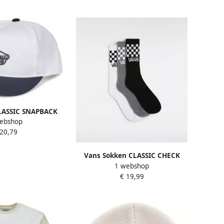
LASSIC SNAPBACK
ebshop
 20,79
Vans Sokken CLASSIC CHECK
1 webshop
CREW (3 paar)
€ 19,99