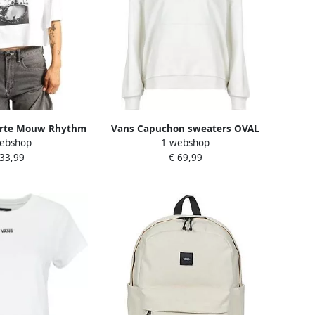
Korte Mouw Rhythm
Vans Capuchon sweaters OVAL
ebshop
1 webshop
d Crop Ss
LOGO RELAXED PULLOVER
 33,99
€ 69,99