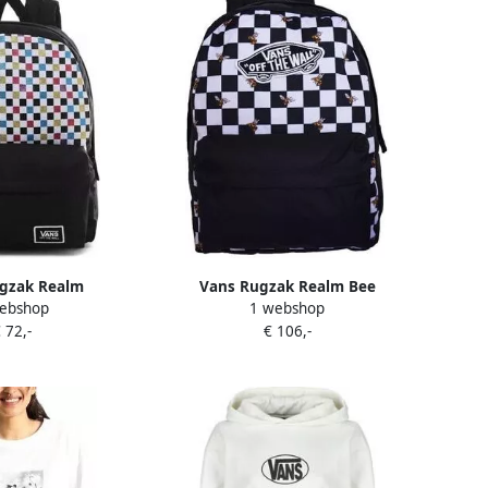
gzak Realm
Vans Rugzak Realm Bee
ebshop
1 webshop
Checkerboard
 72,-
€ 106,-