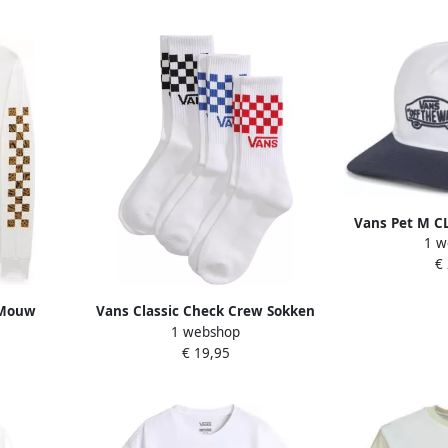
Vans Pet M C
1 w
€
 Mouw
Vans Classic Check Crew Sokken
1 webshop
f
Senior (3-pack)
€ 19,95