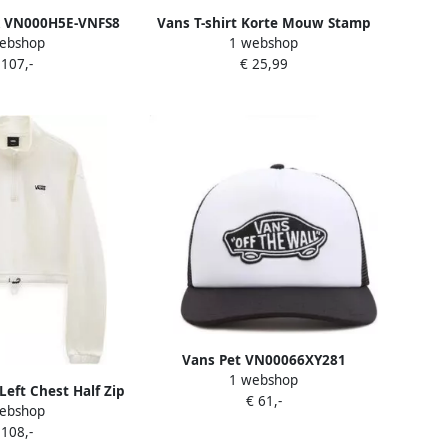
k VN000H5E-VNFS8
Vans T-shirt Korte Mouw Stamp
ebshop
1 webshop
Logo Ss Tee
 107,-
€ 25,99
Vans Pet VN00066XY281
1 webshop
Left Chest Half Zip
€ 61,-
ebshop
 108,-