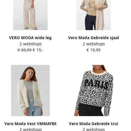
VERO MODA wide leg
Vero Moda Gebreide sjaal
2 webshops
2 webshops
regular waist casual broek
VMGILA RIB SCARF NOOS
€ 39,99
€ 19,-
€ 19,99
broderie ecru
Vero Moda Vest VMMAYBE
Vero Moda Gebreide trui
2 webshops
2 webshops
LS OPEN CARDIGAN GA REP
VMTRES BIEN LS O-NECK