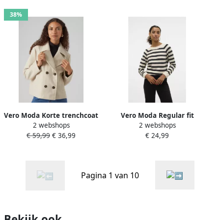
'DOFFY'
38%
Vero Moda Korte trenchcoat
Vero Moda Regular fit
2 webshops
2 webshops
met dubbele knoopsluiting
gebreide pullover met
€ 59,99
€ 36,99
€ 24,99
model 'VINCEMIA'
raglanmouwen model
'DOFFY'
Pagina 1 van 10
Bekijk ook