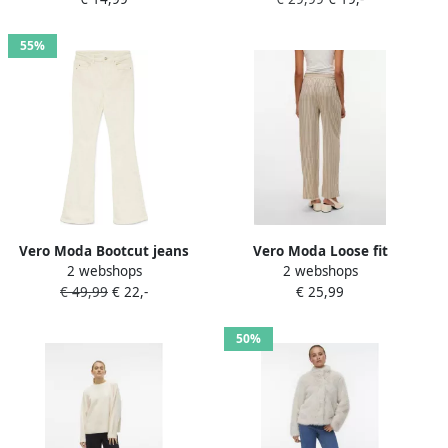
GAJRS NOOS
PANTS WVN NOOS met
linnen elastische
manchetten en trekkoord
55%
Vero Moda Bootcut jeans
Vero Moda Loose fit
2 webshops
2 webshops
VMFLASH MR FLARED JEANS
bandplooibroek in een mix
€ 49,99
€ 22,-
€ 25,99
COLOR GA NOOS
van viscose en linnen model
'JESMILO'
50%