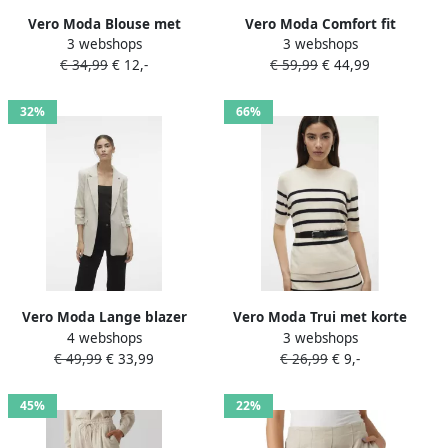
Vero Moda Blouse met
Vero Moda Comfort fit
3 webshops
3 webshops
lange mouwen VMMELANEY
bomberjack met viscose
€ 34,99
€ 12,-
€ 59,99
€ 44,99
QUEENY LS SHIRT WVN
model 'AMALA'
NOOS
32%
66%
Vero Moda Lange blazer
Vero Moda Trui met korte
4 webshops
3 webshops
VMFRIDA LS REGULAR
mouwen VMSABA PLAIN
€ 49,99
€ 33,99
€ 26,99
€ 9,-
BLAZER NOOS zonder
Feinstrickpullover in
sluiting en met gerimpelde
regular fit van
3 4 mouw
onderhoudsvriendelijk
45%
22%
materiaalmix met viscose
(Damestrui ronde hals korte