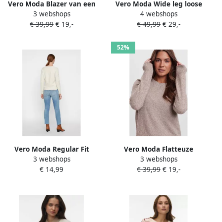
Vero Moda Blazer van een
Vero Moda Wide leg loose
3 webshops
4 webshops
mix van viscose en linnen
fit jeans van katoenmix
€ 39,99
€ 19,-
€ 49,99
€ 29,-
met 3 4-mouwen model
model 'Tessa'
'JESMILO'
52%
Vero Moda Regular Fit
Vero Moda Flatteuze
3 webshops
3 webshops
gebreide pullover met
gebreide jurk met ronde
€ 14,99
€ 39,99
€ 19,-
crewneck model 'DOFFY'
hals model 'DOFFY'