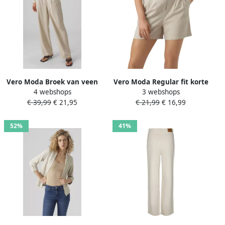
mouw zomertrui)
Vero Moda Broek van veen
Vero Moda Regular fit korte
4 webshops
3 webshops
mix van viscose en linnen
broek van een mix van
€ 39,99
€ 21,95
€ 21,99
€ 16,99
met wijde pijpen en
viscose en linnen model
elastische band
'JESMILO'
52%
41%