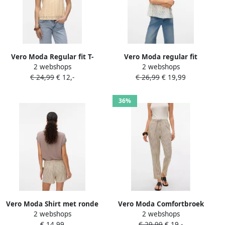
Vero Moda Regular fit T-
Vero Moda regular fit
2 webshops
2 webshops
shirt met etskanteffect
blousetop van puur katoen
€ 24,99
€ 12,-
€ 26,99
€ 19,99
model 'MAYA'
model 'TRINE'
36%
Vero Moda Shirt met ronde
Vero Moda Comfortbroek
2 webshops
2 webshops
hals VMAVA PLAIN SS TOP
VMJESMILO MW ANKLE
€ 14,99
€ 29,99
€ 19,-