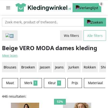
Wis filters
Alle filters
Beige VERO MODA dames kleding
Meer lezen
Blouses
Broeken
Jassen
Jeans
Jurken
Rokken
Shir
Maat
Merk
1
Kleur
1
Prijs
Materiaal
446 resultaten:
52%