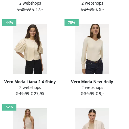
2 webshops
2 webshops
shirt met lurex ecru
van puur katoen model
€ 29,99
€ 17,-
€ 24,99
€ 9,-
'IVACY'
44%
75%
Vero Moda Liana 2 4 Shiny
Vero Moda New Holly
2 webshops
2 webshops
Short Blazer Dames
Sweater Dames
€ 49,99
€ 27,95
€ 36,99
€ 9,-
52%