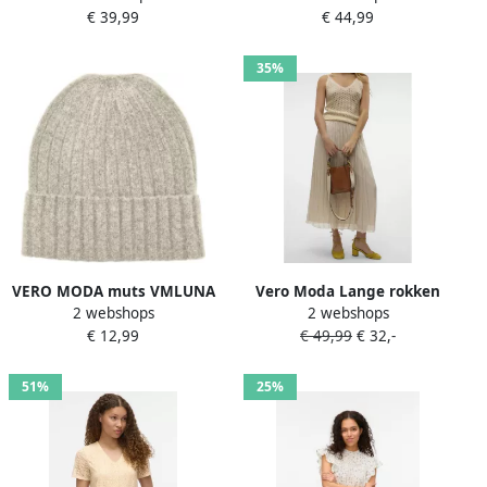
€ 39,99
€ 44,99
PULLOVER
35%
VERO MODA muts VMLUNA
Vero Moda Lange rokken
2 webshops
2 webshops
beige
077-51905636958547
€ 12,99
€ 49,99
€ 32,-
51%
25%