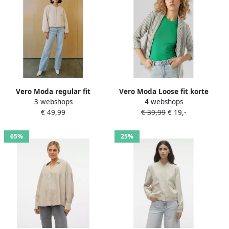
Vero Moda regular fit
Vero Moda Loose fit korte
3 webshops
4 webshops
bomberjack in viltlook
blazer van mix van viscose
€ 49,99
€ 39,99
€ 19,-
model 'CHLOE'
en linnen model 'JESMILO'
65%
25%