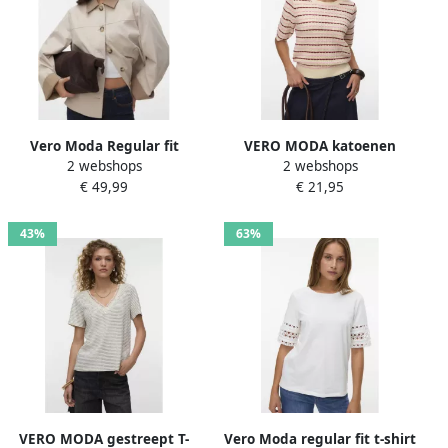
Vero Moda Regular fit
VERO MODA katoenen
2 webshops
2 webshops
blouson met platte kraag
gebreide gestreepte trui
€ 49,99
€ 21,95
model 'CHELSEAPOPPY'
met ajourdetails zand
43%
63%
VERO MODA gestreept T-
Vero Moda regular fit t-shirt