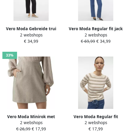
Vero Moda Gebreide trui
Vero Moda Regular fit jack
2 webshops
2 webshops
VMBOOM LS O-NECK
van imitatiebont met
€ 34,99
€ 69,99
€ 34,99
PULLOVER GA NOOS
opstaande kraag model
'MONROE'
33%
Vero Moda Minirok met
Vero Moda Regular fit
2 webshops
2 webshops
steekzakken opzij model
gebreide pullover met
€ 26,99
€ 17,99
€ 17,99
'FORTUNEALLISON'
raglanmouwen model