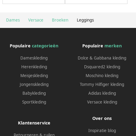
Dames
Versace
Broeken
Leggings
Populaire
categorieën
Populaire
merken
Dameskleding
Dolce & Gabbana kleding
Herenkleding
Dsquared2 kleding
Meisjeskleding
Moschino kleding
Jongenskleding
Tommy Hilfiger kleding
Babykleding
Adidas kleding
Sportkleding
Versace kleding
Over ons
Klantenservice
Inspiratie blog
Retourneren & ruilen