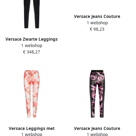
Versace Jeans Couture
1 webshop
Gedessineerde leggings
€ 98,23
van Black Dames
Versace Zwarte Leggings
1 webshop
met Hoge Taille en Greca
€ 348,27
Motief Black Dames
Versace Leggings met
Versace Jeans Couture
1 webshop
1 webshop
Barocco Sea print Multicolor
Leggings met een patroon