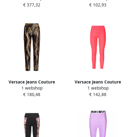
€ 377,32
€ 102,93
Dames
Black Dames
Versace Jeans Couture
Versace Jeans Couture
1 webshop
1 webshop
Zwarte leggings voor
Stijlvolle Side Tape Jeggings
€ 180,48
€ 142,88
vrouwen Aw24 Multicolor
Pink Dames
Dames