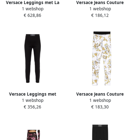
Versace Leggings met La
Versace Jeans Couture
1 webshop
1 webshop
Coupe des Dieux print
Zwarte en Gouden
€ 628,86
€ 186,12
Yellow Dames
Modetrousers Multicolor
Dames
Versace Leggings met
Versace Jeans Couture
1 webshop
1 webshop
logopatch Black Dames
Barocco Print Logo
€ 356,26
€ 183,30
Leggings Multicolor Dames