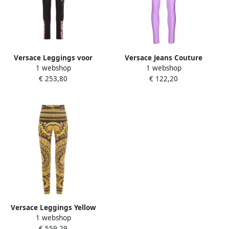
Versace Leggings voor
Versace Jeans Couture
1 webshop
1 webshop
vrouwen Black Dames
Leggings met elastische
€ 253,80
€ 122,20
tailleband Purple Dames
Versace Leggings Yellow
1 webshop
Dames
€ 559,29