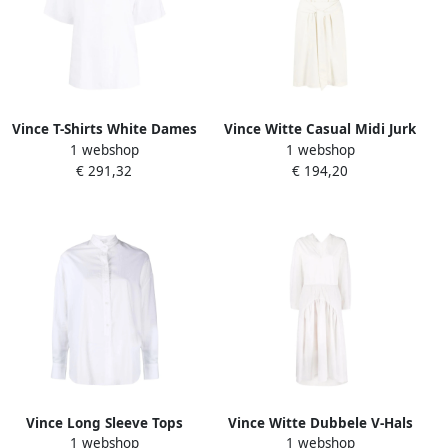
Vince T-Shirts White Dames
Vince Witte Casual Midi Jurk
1 webshop
1 webshop
met Strik Taille White
€ 291,32
€ 194,20
Dames
Vince Long Sleeve Tops
Vince Witte Dubbele V-Hals
1 webshop
1 webshop
White Dames
Midi Jurk White Dames