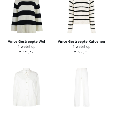
Vince Gestreepte Wol
Vince Gestreepte Katoenen
1 webshop
1 webshop
Katoen Trui White Dames
Trui in Multicolor White
€ 350,62
€ 388,39
Dames