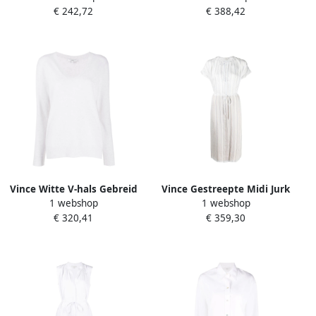
€ 242,72
€ 388,42
Vince Witte V-hals Gebreid
Vince Gestreepte Midi Jurk
1 webshop
1 webshop
White Dames
in Wit White Dames
€ 320,41
€ 359,30