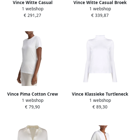
Vince Witte Casual
Vince Witte Casual Broek
1 webshop
1 webshop
Overhemd met Lange
White Dames
€ 291,27
€ 339,87
Mouwen White Dames
Vince Pima Cotton Crew
Vince Klassieke Turtleneck
1 webshop
1 webshop
Neck T-Shirt White Dames
Trui White Dames
€ 79,90
€ 89,30