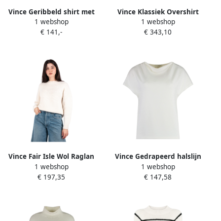
Vince Geribbeld shirt met
Vince Klassiek Overshirt
1 webshop
1 webshop
lange mouwen van Pima-
voor elke gelegenheid
€ 141,-
€ 343,10
katoen White Dames
White Dames
Vince Fair Isle Wol Raglan
Vince Gedrapeerd halslijn
1 webshop
1 webshop
Trui White Dames
Gebreid T-shirt White
€ 197,35
€ 147,58
Dames