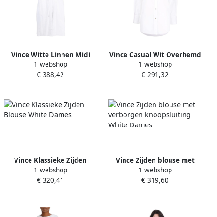
Vince Witte Linnen Midi
Vince Casual Wit Overhemd
1 webshop
1 webshop
Jurk met Gerimpelde Band
met Lange Mouwen White
€ 388,42
€ 291,32
Kraag White Dames
Dames
Vince Klassieke Zijden
Vince Zijden blouse met
1 webshop
1 webshop
Blouse White Dames
verborgen knoopsluiting
€ 320,41
€ 319,60
White Dames