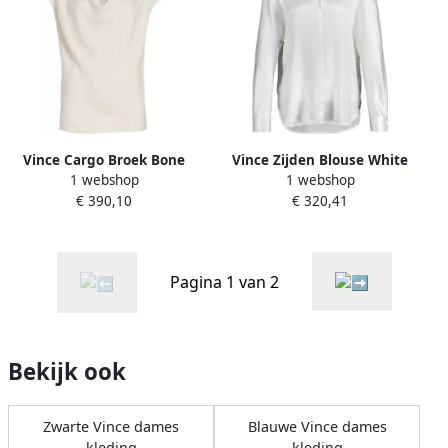
Vince Cargo Broek Bone
Vince Zijden Blouse White
1 webshop
1 webshop
Elastische Taille Zakken
Dames
€ 390,10
€ 320,41
White Dames
Pagina 1 van 2
Bekijk ook
Zwarte Vince dames
Blauwe Vince dames
kleding
kleding