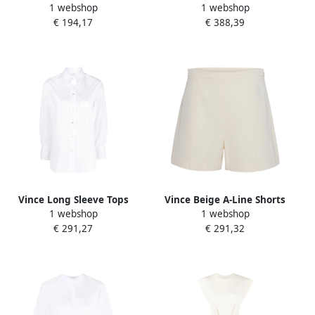
1 webshop
1 webshop
Elastaan Shorts White
Dames
€ 194,17
€ 388,39
Dames
Vince Long Sleeve Tops
Vince Beige A-Line Shorts
1 webshop
1 webshop
White Dames
White Dames
€ 291,27
€ 291,32