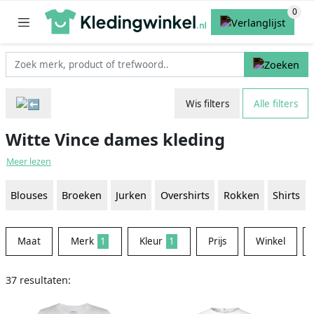
Wis filters
Alle filters
Witte Vince dames kleding
Meer lezen
Blouses
Broeken
Jurken
Overshirts
Rokken
Shirts
Maat
Merk
1
Kleur
1
Prijs
Winkel
37 resultaten: