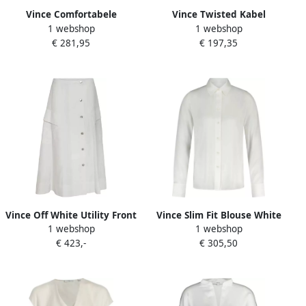
Vince Comfortabele
Vince Twisted Kabel
1 webshop
1 webshop
Gehaakte Cardigan White
Gebreide Coltrui Offwhite
€ 281,95
€ 197,35
Dames
White Dames
Vince Off White Utility Front
Vince Slim Fit Blouse White
1 webshop
1 webshop
Rok White Dames
Dames
€ 423,-
€ 305,50