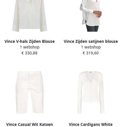
Vince V-hals Zijden Blouse
Vince Zijden satijnen blouse
1 webshop
1 webshop
White Dames
met opstaande kraag White
€ 330,88
€ 319,60
Dames
Vince Casual Wit Katoen
Vince Cardigans White