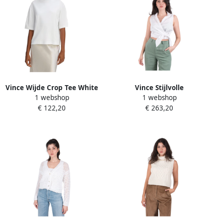
Vince Wijde Crop Tee White
Vince Stijlvolle
1 webshop
1 webshop
Dames
Damesblouses Collectie
€ 122,20
€ 263,20
White Dames