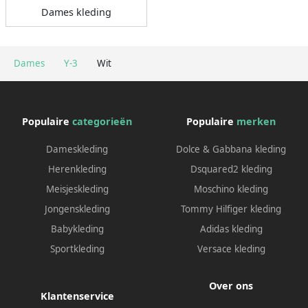
Dames kleding
Dames
Y-3
Wit
Populaire
categorieën
Populaire
merken
Dameskleding
Dolce & Gabbana kleding
Herenkleding
Dsquared2 kleding
Meisjeskleding
Moschino kleding
Jongenskleding
Tommy Hilfiger kleding
Babykleding
Adidas kleding
Sportkleding
Versace kleding
Over ons
Klantenservice