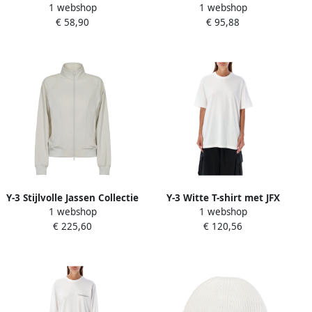
1 webshop
1 webshop
White Dames
Longsleeve Shirt White
€ 58,90
€ 95,88
Dames
Y-3 Stijlvolle Jassen Collectie
Y-3 Witte T-shirt met JFX
1 webshop
1 webshop
White Dames
Print White Dames
€ 225,60
€ 120,56