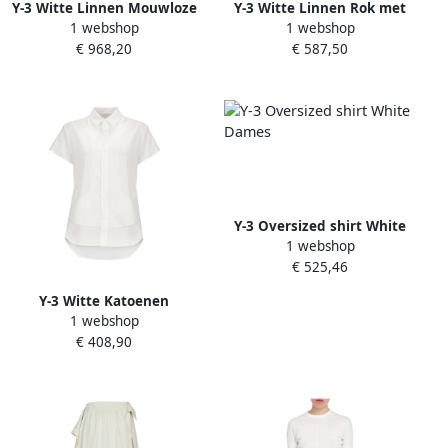
Y-3 Witte Linnen Mouwloze
Y-3 Witte Linnen Rok met
1 webshop
1 webshop
Jurk White Dames
Zak White Dames
€ 968,20
€ 587,50
Y-3 Oversized shirt White
1 webshop
Dames
€ 525,46
Y-3 Witte Katoenen
1 webshop
Overhemd met Kraag White
€ 408,90
Dames