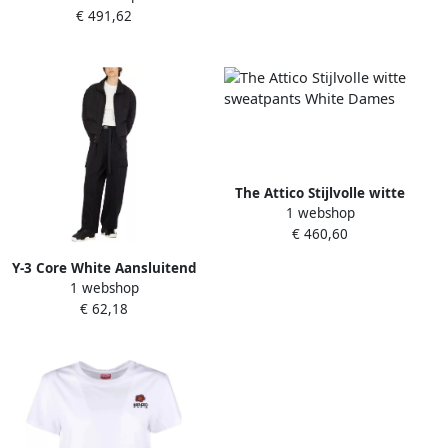
€ 491,62
The Attico Stijlvolle witte
1 webshop
sweatpants White Dames
€ 460,60
Y-3 Core White Aansluitend
1 webshop
T-shirt met Korte Mouwen
€ 62,18
White Dames