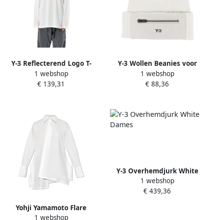
Y-3 Reflecterend Logo T-
Y-3 Wollen Beanies voor
1 webshop
1 webshop
Shirt Wit White Dames
Stijlvolle Winterlook White
€ 139,31
€ 88,36
Unisex
Y-3 Overhemdjurk White
1 webshop
Dames
€ 439,36
Yohji Yamamoto Flare
1 webshop
Blouse White Dames