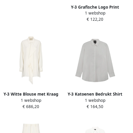
Y-3 Grafische Logo Print
1 webshop
Korte Mouw Tee White
€ 122,20
Dames
Y-3 Witte Blouse met Kraag
Y-3 Katoenen Bedrukt Shirt
1 webshop
1 webshop
en Draperie White Dames
White Dames
€ 686,20
€ 164,50