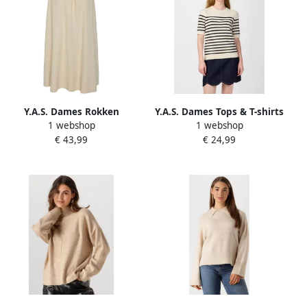
Y.A.S. Dames Rokken
Y.A.S. Dames Tops & T-shirts
1 webshop
1 webshop
Yasflaxy Hw Ankle Skirt
Yaslena Ss Knit Pullover S.
€ 43,99
€ 24,99
Noos Beige
Noos Gebroken Wit