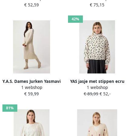
€ 52,59
€ 75,15
Pullover Beige
42%
Y.A.S. Dames Jurken Yasmavi
YAS jasje met stippen ecru
1 webshop
1 webshop
Knit Midi Rollneck Dress
€ 59,99
€ 89,99
€ 52,-
Beige
81%