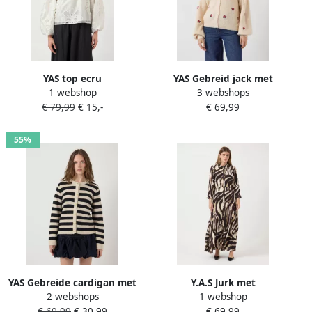
YAS top ecru
YAS Gebreid jack met
1 webshop
3 webshops
knoopsluiting en wol model
€ 79,99
€ 15,-
€ 69,99
'FLEUR'
55%
YAS Gebreide cardigan met
Y.A.S Jurk met
2 webshops
1 webshop
ronde hals model 'SIRONI'
overhemdkraag
€ 69,99
€ 30,99
€ 69,99