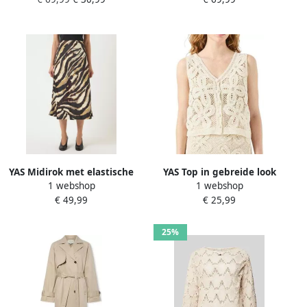
YASSAVANNA LONG SHIRT
DRESS
YAS Midirok met elastische
YAS Top in gebreide look
1 webshop
1 webshop
band model 'PELLA'
met ajourpatroon model
€ 49,99
€ 25,99
'ANULA'
25%