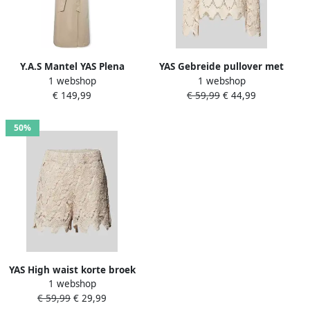
Y.A.S Mantel YAS Plena
YAS Gebreide pullover met
1 webshop
1 webshop
Pleated Jacket Brown Rice
gehaakt kant model
€ 149,99
€ 59,99
€ 44,99
'NAJAARAQ'
50%
YAS High waist korte broek
1 webshop
met gehaakt kant model
€ 59,99
€ 29,99
'NAJAARAQ'