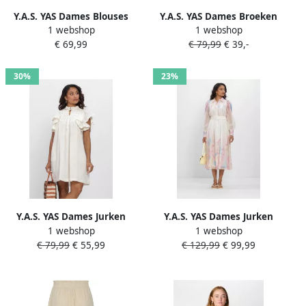
Y.A.S. YAS Dames Blouses
Y.A.S. YAS Dames Broeken
1 webshop
1 webshop
Yasminu 2 4 Short Top
Yascomira Hmw Pant Beige
€ 69,99
€ 79,99
€ 39,-
Creme
30%
23%
Y.A.S. YAS Dames Jurken
Y.A.S. YAS Dames Jurken
1 webshop
1 webshop
Yaslura Ss Dress S. Noos
Yasflorence Ls Long Dress S.
€ 79,99
€ 55,99
€ 129,99
€ 99,99
Gebroken Wit
Gebroken Wit