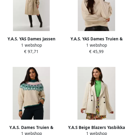
Y.A.S. YAS Dames Jassen
Y.A.S. YAS Dames Truien &
1 webshop
1 webshop
Yasteronimo Trench Coat
Vesten Yasfonny Ls Knit
€ 97,71
€ 45,99
Beige
Pullover Beige
Y.A.S. Dames Truien &
Y.A.S Beige Blazers Yasbikka
1 webshop
1 webshop
Vesten Yasice Ls Knit
Ls Blazer Beige Dames