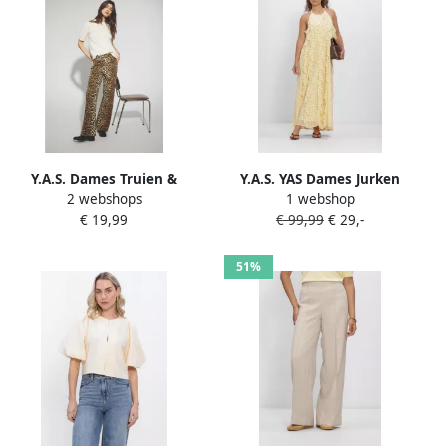
Y.A.S. Dames Truien &
Y.A.S. YAS Dames Jurken
2 webshops
1 webshop
Vesten Yaslena Ss Knit
Yasfinillo Halterneck Long
€ 19,99
€ 99,99
€ 29,-
Pullover S. Noos Gebroken
Geel
Wit
51%