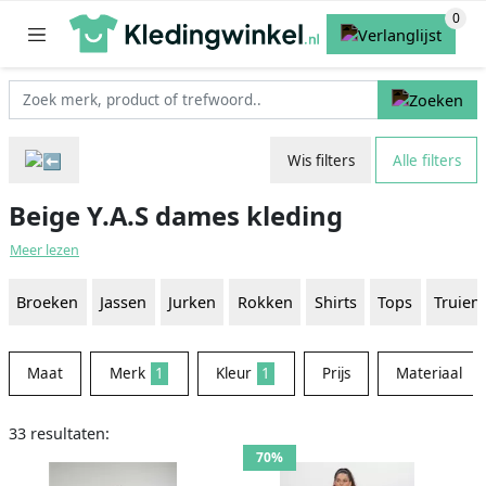
Wis filters
Alle filters
Beige Y.A.S dames kleding
Meer lezen
Broeken
Jassen
Jurken
Rokken
Shirts
Tops
Truien
Maat
Merk
1
Kleur
1
Prijs
Materiaal
33 resultaten:
70%