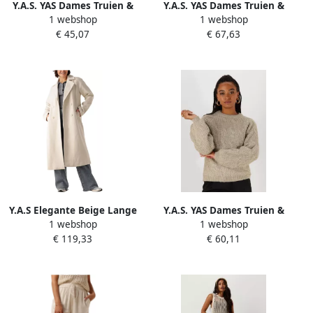
Y.A.S. YAS Dames Truien &
Y.A.S. YAS Dames Truien &
1 webshop
1 webshop
Vesten Yasbalis Ls High
Vesten Yasneris Ls Knit
€ 45,07
€ 67,63
Neck Knit Beige
Pullover Beige
Y.A.S Elegante Beige Lange
Y.A.S. YAS Dames Truien &
1 webshop
1 webshop
Jas voor Vrouwen Beige
Vesten Yasbola Ls Knit
€ 119,33
€ 60,11
Dames
Pullover Kit