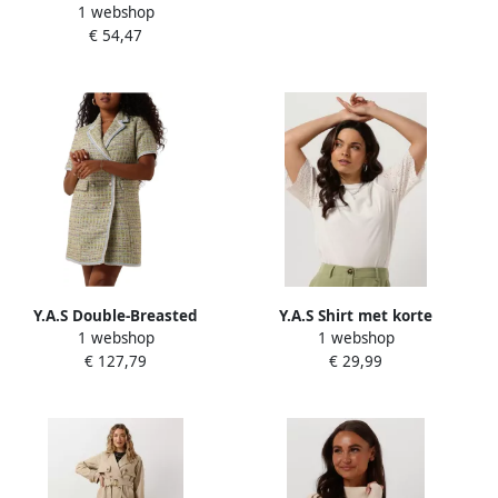
1 webshop
Elke Gelegenheid Multicolor
€ 54,47
Dames
Y.A.S Double-Breasted
Y.A.S Shirt met korte
1 webshop
1 webshop
Tweed Waistcoat Jurk
mouwen YASLEX SS TOP W.
€ 127,79
€ 29,99
Multicolor Dames
EMB SLEEVES S. NOOS
(Korte mouw met
ajourborduurwerk ronde
hals normale pasvorm)