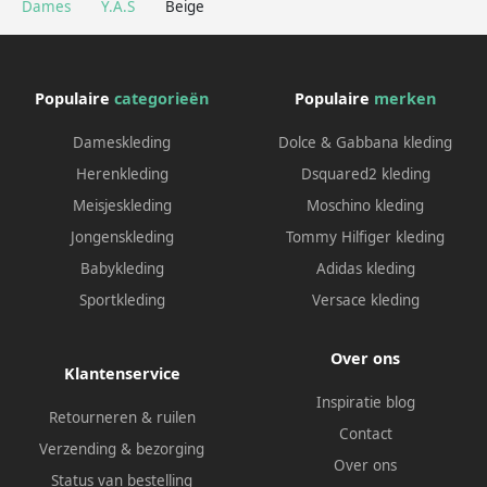
Dames
Y.A.S
Beige
Populaire
categorieën
Populaire
merken
Dameskleding
Dolce & Gabbana kleding
Herenkleding
Dsquared2 kleding
Meisjeskleding
Moschino kleding
Jongenskleding
Tommy Hilfiger kleding
Babykleding
Adidas kleding
Sportkleding
Versace kleding
Over ons
Klantenservice
Inspiratie blog
Retourneren & ruilen
Contact
Verzending & bezorging
Over ons
Status van bestelling