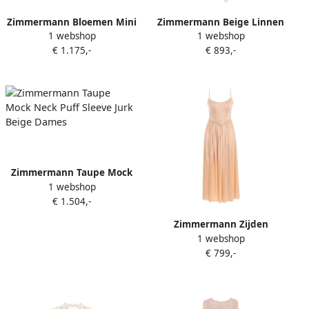
Zimmermann Bloemen Mini
Zimmermann Beige Linnen
1 webshop
1 webshop
Jurk Beige Dames
Rok Beige Dames
€ 1.175,-
€ 893,-
Zimmermann Taupe Mock
1 webshop
Neck Puff Sleeve Jurk Beige
€ 1.504,-
Dames
Zimmermann Zijden
1 webshop
korsetjurk in zand Beige
€ 799,-
Dames