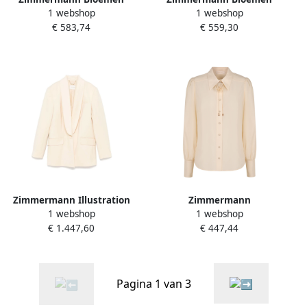
1 webshop
1 webshop
Linnen Shirt Cubaanse
Linnen Katoenen Shorts
€ 583,74
€ 559,30
Kraag Beige Dames
met Riem Beige Dames
Zimmermann Illustration
Zimmermann
1 webshop
1 webshop
Shawl Tux Jacket Tea Beige
Bloemenblouse met
€ 1.447,60
€ 447,44
Dames
ritssluiting Beige Dames
Pagina 1 van 3