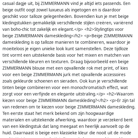
casual dagje uit, bij ZIMMERMANN vind je altijd iets passends. Een
beige outfit oogt zowel luxueus als ingetogen en is daardoor
geschikt voor talloze gelegenheden. Bovendien kun je met beige
kledingstukken gemakkelijk verschillende stijlen creëren, variërend
van boho-chic tot zakelijk en elegant.</p> <h2>Stylingtips voor
beige ZIMMERMANN dameskleding</h2> <p>Beige ZIMMERMANN
dameskleding is op talloze manieren te combineren, waardoor je
moeiteloos je eigen unieke look kunt samenstellen. Deze tijdloze
tint vormt een uitstekende basis voor het mixen en matchen van
verschillende kleuren en texturen. Draag bijvoorbeeld een beige
ZIMMERMANN blouse met een opvallende rok met print, of kies
voor een beige ZIMMERMANN jurk met opvallende accessoires
zoals gekleurde schoenen en sieraden. Ook kun je verschillende
tinten beige combineren voor een monochromatisch effect, wat
zorgt voor een verfijnde en elegante uitstraling.</p> <h2>Waarom
kiezen voor beige ZIMMERMANN dameskleding?</h2> <p>Er zijn tal
van redenen om te kiezen voor beige ZIMMERMANN dameskleding.
Ten eerste staat het merk bekend om zijn hoogwaardige
materialen en uitstekende afwerking, waardoor je verzekerd bent
van een kledingstuk dat lang meegaat en heerlijk aanvoelt op de
huid. Daarnaast is beige een klassieke kleur die nooit uit de mode