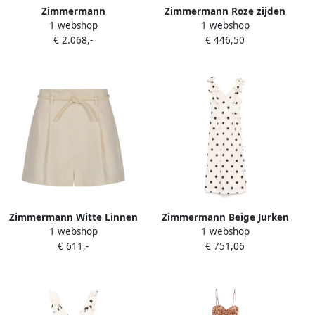
Zimmermann
Zimmermann Roze zijden
1 webshop
1 webshop
Bloemenkanten Jurk met
palazzo broek Beige Dames
€ 2.068,-
€ 446,50
Kristalversiering Beige
Dames
Zimmermann Witte Linnen
Zimmermann Beige Jurken
1 webshop
1 webshop
Tuck Korte Broek Beige
met Milieucertificering
€ 611,-
€ 751,06
Dames
Beige Dames