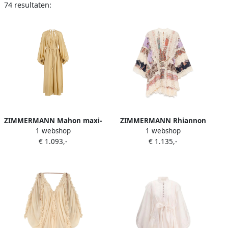
74 resultaten:
ZIMMERMANN Mahon maxi-
ZIMMERMANN Rhiannon
1 webshop
1 webshop
jurk Beige
Billow jurk Beige
€ 1.093,-
€ 1.135,-