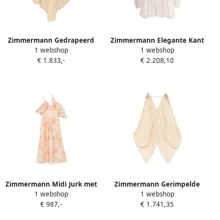
Zimmermann Gedrapeerd
Zimmermann Elegante Kant
1 webshop
1 webshop
Beige Blouse met V-hals
Mini Jurk Schelp Roze Beige
€ 1.833,-
€ 2.208,10
Beige Dames
Dames
Zimmermann Midi Jurk met
Zimmermann Gerimpelde
1 webshop
1 webshop
Gerimpelde Details Beige
Beige Blouse Beige Dames
€ 987,-
€ 1.741,35
Dames