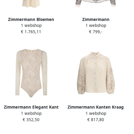
Zimmermann Bloemen
Zimmermann
1 webshop
1 webshop
Lange Jurk met
Kristalversierd Grafisch
€ 1.765,11
€ 799,-
Parelsluiting Beige Dames
Print Shirt Beige Dames
Zimmermann Elegant Kant
Zimmermann Kanten Kraag
1 webshop
1 webshop
Bodysuit Beige Dames
Linnen Blouse
€ 352,50
€ 817,80
Ballonmouwen Beige
Dames