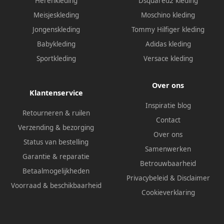
Herenkleding
Dsquared2 kleding
Meisjeskleding
Moschino kleding
Jongenskleding
Tommy Hilfiger kleding
Babykleding
Adidas kleding
Sportkleding
Versace kleding
Over ons
Klantenservice
Inspiratie blog
Retourneren & ruilen
Contact
Verzending & bezorging
Over ons
Status van bestelling
Samenwerken
Garantie & reparatie
Betrouwbaarheid
Betaalmogelijkheden
Privacybeleid
&
Disclaimer
Voorraad & beschikbaarheid
Cookieverklaring