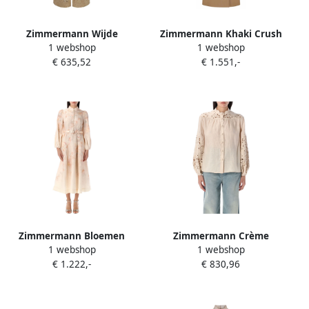
Zimmermann Wijde
Zimmermann Khaki Crush
1 webshop
1 webshop
katoenen broek met
Trench Coat Beige Dames
€ 635,52
€ 1.551,-
geperforeerd kant Beige
Dames
Zimmermann Bloemen
Zimmermann Crème
1 webshop
1 webshop
Crush Buttoned Midi Jurk
Geborduurde Blouse
€ 1.222,-
€ 830,96
Beige Dames
Elegante Stijl Beige Dames