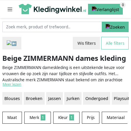
Wis filters
Alle filters
Beige ZIMMERMANN dames kleding
Beige ZIMMERMANN dameskleding is een uitstekende keuze voor
vrouwen die op zoek zijn naar tijdloze en stijlvolle outfits. Het
Australische merk ZIMMERMANN staat bekend om zijn prachtige
Meer lezen
ontwerpen, luxe stoffen en nauwgezette aandacht voor detail.
Beige is een veelzijdige kleur die past bij elke huidtint en moeiteloos
Blouses
Broeken
Jassen
Jurken
Ondergoed
Playsuit
gecombineerd kan worden met andere kleuren en patronen. Zo
creëer je eenvoudig een garderobe vol klassieke en elegante
kledingstukken die seizoen na seizoen gedragen kunnen worden.
Maat
Merk
1
Kleur
1
Prijs
Materiaal