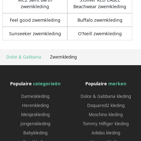
zwemkleding
Beachwear zwemkleding
Feel good zwemkleding
Buffalo zwemkleding
Sunseeker zwemkleding
O'Neill zwemkleding
Dolce & Gabbana
Zwemkleding
Populaire
categorieën
Populaire
merken
Dameskleding
Dolce & Gabbana kleding
Herenkleding
Dsquared2 kleding
Meisjeskleding
Moschino kleding
Jongenskleding
Tommy Hilfiger kleding
Babykleding
Adidas kleding