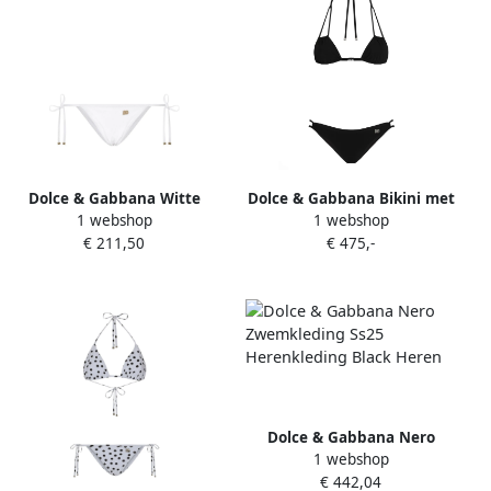
Dolce & Gabbana Witte
Dolce & Gabbana Bikini met
1 webshop
1 webshop
Strandkleding met
DG-logo Zwart
€ 211,50
€ 475,-
Goudkleurig Logo White
Dames
Dolce & Gabbana Nero
1 webshop
Zwemkleding Ss25
€ 442,04
Herenkleding Black Heren