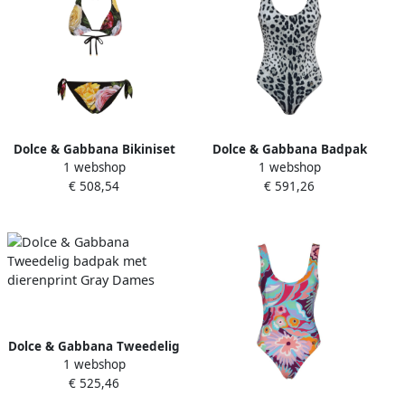
Dolce & Gabbana Bikiniset
Dolce & Gabbana Badpak
1 webshop
1 webshop
met Pioenrozenprint en
met dierenprint Gray
€ 508,54
€ 591,26
Pouch Multicolor Dames
Dames
Dolce & Gabbana Tweedelig
1 webshop
badpak met dierenprint
€ 525,46
Gray Dames