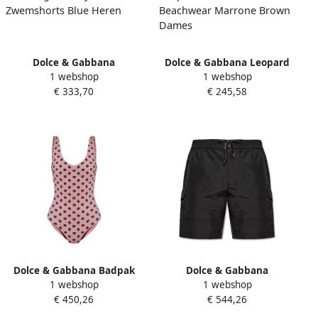
Dolce & Gabbana
Dolce & Gabbana Leopard
1 webshop
1 webshop
Sneldrogende Nylon
Print Bikini Beachwear
€ 333,70
€ 245,58
Zwemshorts Blue Heren
Marrone Brown Dames
Dolce & Gabbana Badpak
Dolce & Gabbana
1 webshop
1 webshop
Pink Dames
Zwembroek Black Heren
€ 450,26
€ 544,26