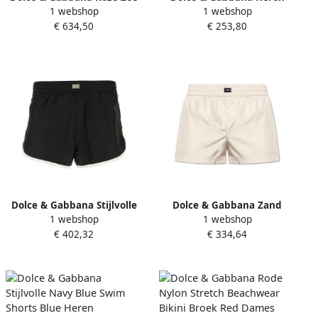
1 webshop
1 webshop
Kleding met Sweetheart
zwemboxer met
€ 634,50
€ 253,80
Neck Multicolor Dames
vetersluiting Black Heren
Dolce & Gabbana Stijlvolle
Dolce & Gabbana Zand
1 webshop
1 webshop
zwarte polyester
Polyester Zwembroek Beige
€ 402,32
€ 334,64
zwemshorts Black Heren
Heren