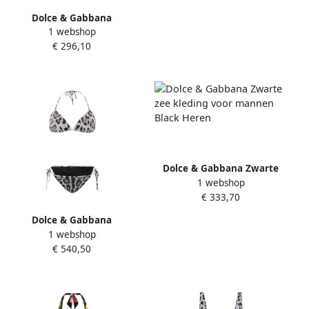
Dolce & Gabbana
1 webshop
Driehoekige Bikini van
€ 296,10
Polyamide White Dames
Dolce & Gabbana Zwarte
1 webshop
zee kleding voor mannen
€ 333,70
Black Heren
Dolce & Gabbana
1 webshop
Luipaardprint Bikini Set
€ 540,50
met Pouch Black Dames