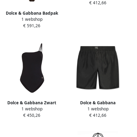
€ 412,66
Dolce & Gabbana Badpak
1 webshop
Black Dames
€ 591,26
Dolce & Gabbana Zwart
Dolce & Gabbana
1 webshop
1 webshop
Zeekleding met DG-logo
Zwembroek Black Heren
€ 450,26
€ 412,66
Black Dames