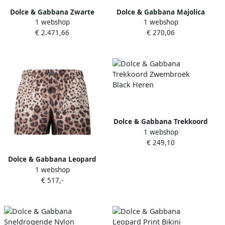
Dolce & Gabbana Zwarte
Dolce & Gabbana Majolica
1 webshop
1 webshop
Bloemen Ceintuur Badjas
Print Bikini Top Multicolor
€ 2.471,66
€ 270,06
Nachtkleding Black Heren
Dames
Dolce & Gabbana Trekkoord
1 webshop
Zwembroek Black Heren
€ 249,10
Dolce & Gabbana Leopard
1 webshop
Print Swim Shorts
€ 517,-
Multicolor Heren