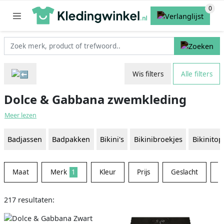
Wis filters
Alle filters
Dolce & Gabbana zwemkleding
Meer lezen
Badjassen
Badpakken
Bikini's
Bikinibroekjes
Bikinitop
Maat
Merk
1
Kleur
Prijs
Geslacht
M
217 resultaten: