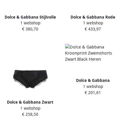
Dolce & Gabbana Stijlvolle
Dolce & Gabbana Rode
1 webshop
1 webshop
Navy Blue Swim Shorts Blue
Nylon Stretch Beachwear
€ 380,70
€ 433,97
Heren
Bikini Broek Red Dames
Dolce & Gabbana
1 webshop
Kroonprint Zwemshorts
€ 201,61
Zwart Black Heren
Dolce & Gabbana Zwart
1 webshop
Kant Strandkleding Satijn
€ 258,50
Black Dames