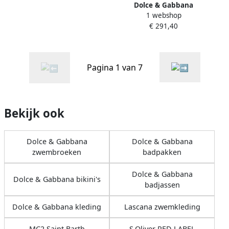
Dolce & Gabbana
1 webshop
Gestreepte badpak met één
€ 291,40
stuk Multicolor Dames
Pagina 1 van 7
Bekijk ook
Dolce & Gabbana
Dolce & Gabbana
zwembroeken
badpakken
Dolce & Gabbana
Dolce & Gabbana bikini's
badjassen
Dolce & Gabbana kleding
Lascana zwemkleding
MC2 Saint Barth
S.Oliver RED LABEL