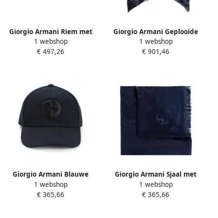
Giorgio Armani Riem met
Giorgio Armani Geplooide
1 webshop
1 webshop
verwisselbare gespen
sjaal met monogram Blue
€ 497,26
€ 901,46
Green Heren
Heren
Giorgio Armani Blauwe
Giorgio Armani Sjaal met
1 webshop
1 webshop
Stijlvolle Katoenen Hoed
monogram Blue Heren
€ 365,66
€ 365,66
Blue Heren