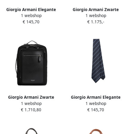
Giorgio Armani Elegante
Giorgio Armani Zwarte
1 webshop
1 webshop
Zijden Stropdas voor
Schoudertas Ss25 Black
€ 145,70
€ 1.175,-
Mannen Pink Heren
Heren
Giorgio Armani Zwarte
Giorgio Armani Elegante
1 webshop
1 webshop
Bucket Bag & Rugzak Black
Zijden Stropdas voor
€ 1.710,80
€ 145,70
Heren
Mannen Blue Heren