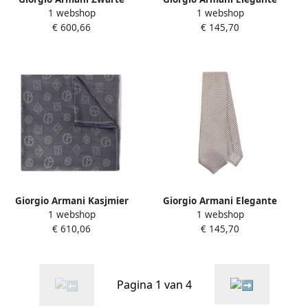
1 webshop
1 webshop
Beauty Case Organizer
Zijden Stropdas voor Heren
€ 600,66
€ 145,70
Black Heren
Multicolor Heren
Giorgio Armani Kasjmier
Giorgio Armani Elegante
1 webshop
1 webshop
sjaal Blue Heren
Zijden Stropdas voor
€ 610,06
€ 145,70
Mannen Multicolor Heren
Pagina 1 van 4