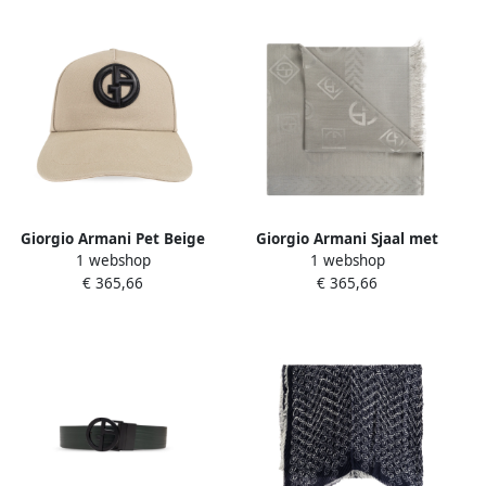
Giorgio Armani Pet Beige
Giorgio Armani Sjaal met
1 webshop
1 webshop
Heren
monogram Gray Heren
€ 365,66
€ 365,66