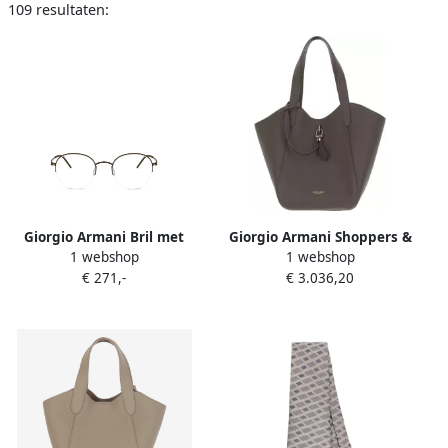
109 resultaten:
Giorgio Armani Bril met
Giorgio Armani Shoppers &
1 webshop
1 webshop
rond montuur Bruin
Totes Leather Tote Bag With
€ 271,-
€ 3.036,20
Logo in bruin