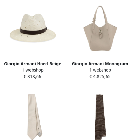
Giorgio Armani Hoed Beige
Giorgio Armani Monogram
1 webshop
1 webshop
Heren
Leren Schoudertas Gray
€ 318,66
€ 4.825,65
Dames