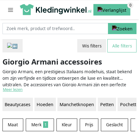
Wis filters
Alle filters
Giorgio Armani accessoires
Giorgio Armani, een prestigieus Italiaans modehuis, staat bekend
om zijn verfijnde en tijdloze ontwerpen die luxe en kwaliteit
uitstralen. De accessoires van Giorgio Armani zijn een perfecte
Meer lezen
aanvulling op elke outfit en voegen een vleugje elegantie toe aan je
garderobe. Van sjaals en riemen tot zonnebrillen en horloges,
Beautycases
Hoeden
Manchetknopen
Petten
Pochette
Giorgio Armani accessoires zijn ontworpen met de hoogste
aandacht voor detail en vakmanschap, zodat je kunt genieten van
hoogwaardige en stijlvolle producten.
Maat
Merk
1
Kleur
Prijs
Geslacht
M