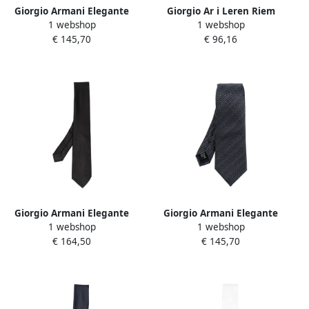
Giorgio Armani Elegante
Giorgio Ar i Leren Riem
1 webshop
1 webshop
Zijden Stropdas voor
Gestructureerd Verstelbaar
€ 145,70
€ 96,16
Mannen Blue Heren
Ontwerp Black Unisex
Giorgio Armani Elegante
Giorgio Armani Elegante
1 webshop
1 webshop
Zijden Stropdas voor
Zijden Stropdas voor Heren
€ 164,50
€ 145,70
Mannen Black Heren
Black Heren