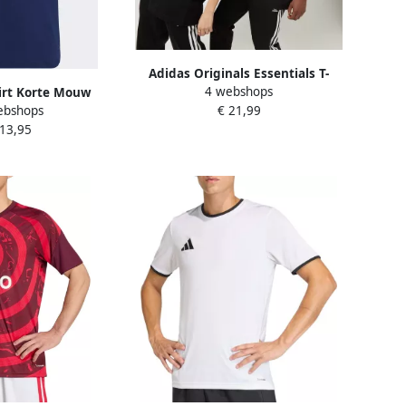
Adidas Originals Essentials T-
4 webshops
irt Korte Mouw
shirt T-shirts Kleding black maat:
ebshops
€ 21,99
 22 T-Shirt
XS beschikbare maaten:XS S M L
 13,95
XL