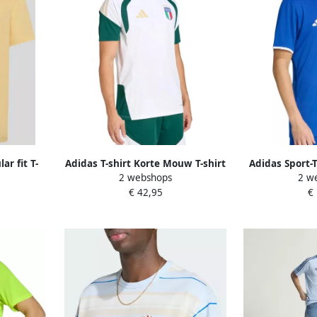
ar fit T-
Adidas T-shirt Korte Mouw T-shirt
Adidas Sport-
2 webshops
2 w
met logo-
Tiro maillot d'entraînement en
J
€ 42,95
€
polyester