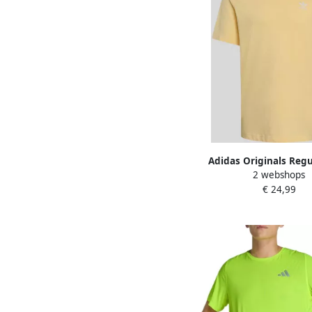
Adidas Originals Regul
2 webshops
shirt van puur katoen 
€ 24,99
stitching