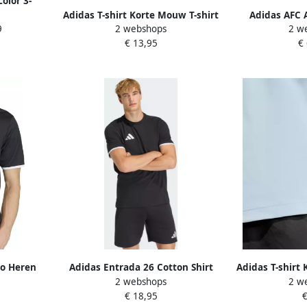
olor 3-
s Kleding
Adidas T-shirt Korte Mouw T-shirt
Adidas AFC A
9
2 webshops
2 w
hikbare
Entrada 26 rose
Match Shirt 
€ 13,95
€
XXL
lo Heren
Adidas Entrada 26 Cotton Shirt
Adidas T-shirt
2 webshops
2 w
Heren
Adi365 Cli
€ 18,95
€
courtes 10