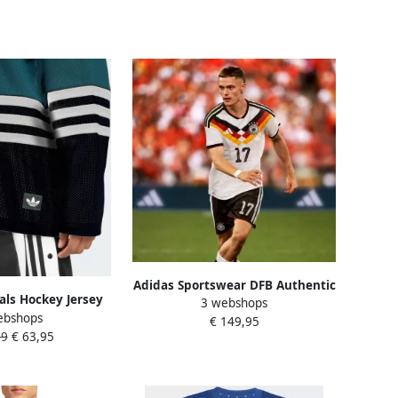
Adidas Sportswear DFB Authentic
als Hockey Jersey
3 webshops
thuisshirt Duitsland 2026
ebshops
es groen Maat XL
€ 149,95
99
€ 63,95
eding