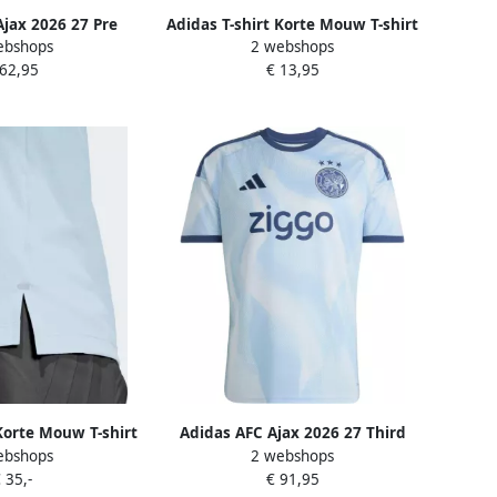
jax 2026 27 Pre
Adidas T-shirt Korte Mouw T-shirt
ebshops
2 webshops
Rood- Heren Rood
Entrada 26 100% polyester
 62,95
€ 13,95
recyclé
 Korte Mouw T-shirt
Adidas AFC Ajax 2026 27 Third
ebshops
2 webshops
macool manches
Shirt Blauw- Heren Blauw
 35,-
€ 91,95
0 % polyester