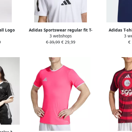
all Logo
Adidas Sportswear regular fit T-
Adidas T-sh
3 webshops
3 w
irt
shirt van puur katoen
Entrada
9
€ 39,99
€ 29,99
€