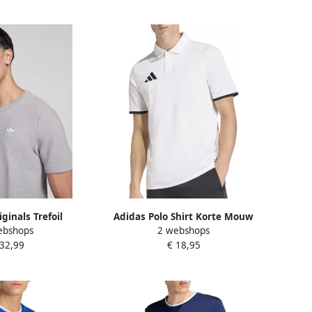
ginals Trefoil
Adidas Polo Shirt Korte Mouw
ebshops
2 webshops
fle T-shirt Grijs-
JZ6661
 32,99
€ 18,95
en Grijs