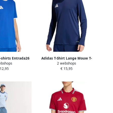
T-shirts Entrada26
Adidas T-Shirt Lange Mouw T-
ebshops
2 webshops
ersey
shirt Entrada 26 bleu manches
 12,95
€ 15,95
longues