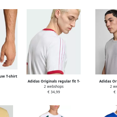
uw T-shirt
Adidas Originals regular fit T-
Adidas Ori
hnologie
2 webshops
2 w
shirt van puur katoen
Essentials Waf
€ 34,99
€
Her