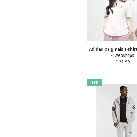
Adidas Originals T-shi
4 webshops
ESS TEE drie-strepen e
€ 21,99
shirt met trefoil-
16%