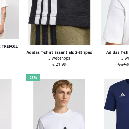
rt TREFOIL
ssentials
Adidas T-shirt Essentials 3-Stripes
Adidas T-sh
3 webshops
3 w
logo
jersey de coton doux
Essentials S
€ 21,99
€ 24,
Jerse
25%