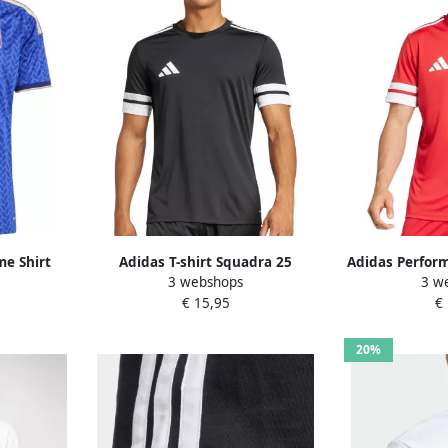
me Shirt
Adidas T-shirt Squadra 25
Adidas Perform
3 webshops
3 w
auw
polyester recyclé
SQUA
€ 15,95
€
20%