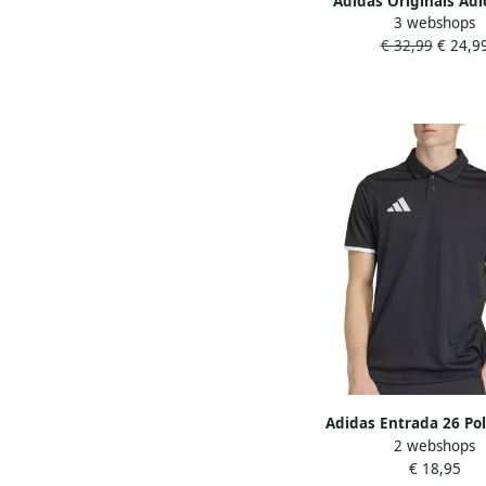
Adidas Originals Adic
3 webshops
stripes T-shirt T-shirt
€ 32,99
€ 24,9
black maat: XXL besc
maaten:S L XL 
Adidas Entrada 26 Po
2 webshops
€ 18,95