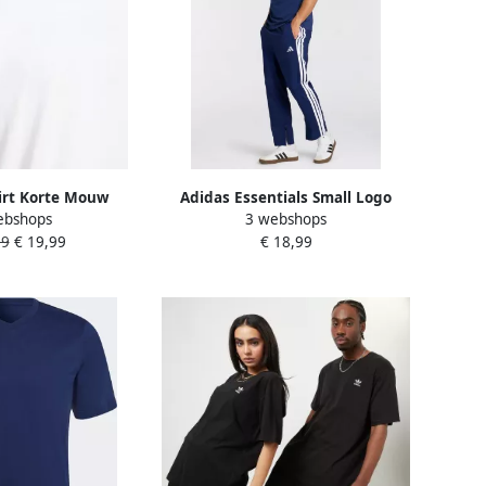
irt Korte Mouw
Adidas Essentials Small Logo
ebshops
3 webshops
mall Logo Single
Single Jersey T-shirt
99
€ 19,99
€ 18,99
y T-Shirt