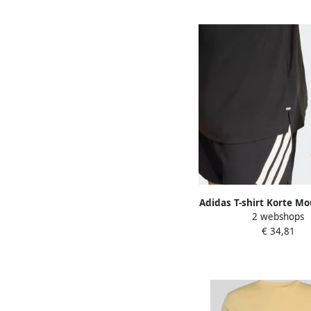
Adidas T-shirt Korte Mo
2 webshops
Adi365 Climacool tec
€ 34,81
Climacool