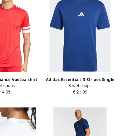
ance Voetbalshirt
Adidas Essentials 3-Stripes Single
ebshops
3 webshops
25 JSY M
Jersey Shirt Heren
 14,95
€ 21,99