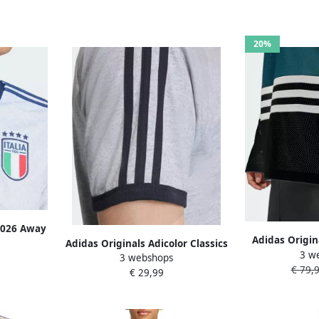
20%
 2026 Away
Adidas Origin
 Blauw
Adidas Originals Adicolor Classics
3 w
Men Longsleev
3 webshops
3-stripes T-shirt Grijs- Heren Grijs
€ 79,
Kl
€ 29,99