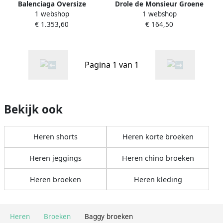
Balenciaga Oversize
Drole de Monsieur Groene
1 webshop
1 webshop
Gelaagde Baggy Broek
Baggy Broek met Zakken
€ 1.353,60
€ 164,50
Black Heren
Green Heren
Pagina 1 van 1
Bekijk ook
Heren shorts
Heren korte broeken
Heren jeggings
Heren chino broeken
Heren broeken
Heren kleding
Heren
Broeken
Baggy broeken