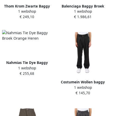
Thom Krom Zwarte Baggy
Balenciaga Baggy Broek
1 webshop
1 webshop
Straight Leg Broek Black
met Rechte Pijpen en
€ 249,10
€ 1.986,61
Heren
Patroon Black Heren
Nahmias Tie Dye Baggy
1 webshop
Broek Orange Heren
€ 255,68
Costumein Wollen baggy
1 webshop
broek met haaksluiting
€ 145,70
Black Heren