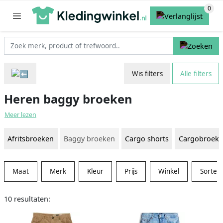
Wis filters
Alle filters
Heren baggy broeken
Meer lezen
Afritsbroeken
Baggy broeken
Cargo shorts
Cargobroek
Maat
Merk
Kleur
Prijs
Winkel
Sorter
10 resultaten: