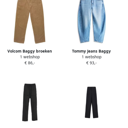
Volcom Baggy broeken
Tommy Jeans Baggy
1 webshop
1 webshop
Billow Tapered Cord Pant
broeken Ashton Barrel
€ 86,-
€ 93,-
Bj5032