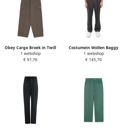
Obey Cargo Broek in Twill
Costumein Wollen Baggy
1 webshop
1 webshop
Stof Green Dames
Broek Losse Pasvorm Gray
€ 97,76
€ 145,70
Heren