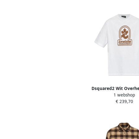
Dsquared2 Wit Overh
1 webshop
Mannen White H
€ 239,70