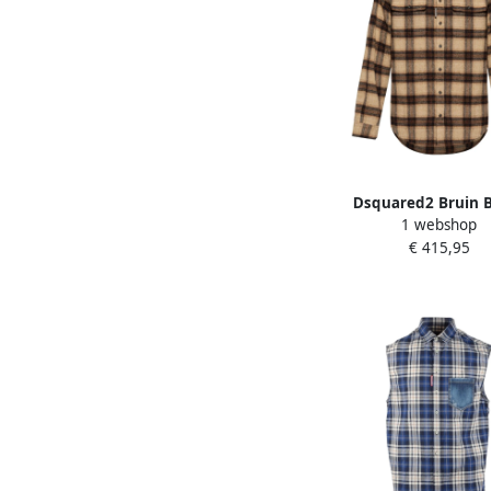
Dsquared2 Bruin 
1 webshop
Overhemd Model 001F M
€ 415,95
Heren