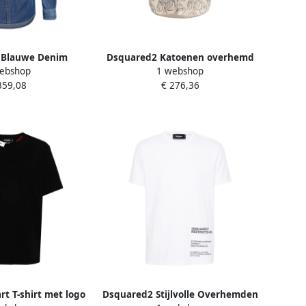
 Blauwe Denim
Dsquared2 Katoenen overhemd
ebshop
1 webshop
t Blue Heren
met korte mouwen en zwarte
359,08
€ 276,36
bloemenprint Beige Heren
t T-shirt met logo
Dsquared2 Stijlvolle Overhemden