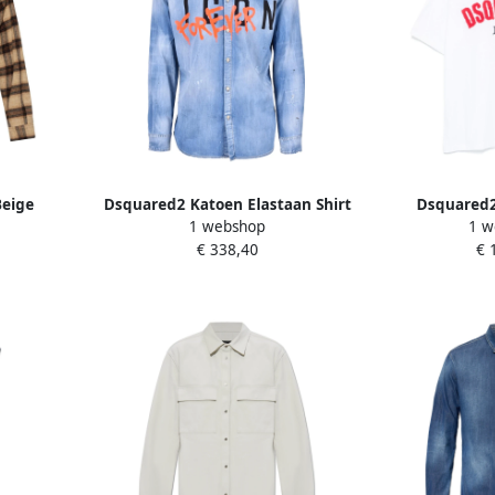
Beige
Dsquared2 Katoen Elastaan Shirt
Dsquared2
1 webshop
1 w
ulticolor
Blue Heren
Overhemde
€ 338,40
€ 