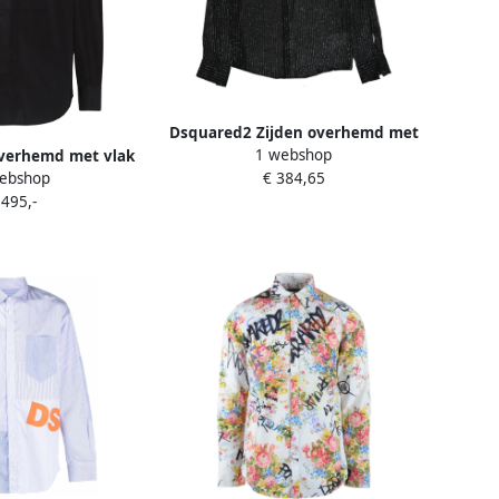
Dsquared2 Zijden overhemd met
1 webshop
erhemd met vlak
glaskristalborduurwerk Black
ebshop
€ 384,65
wart
Heren
 495,-