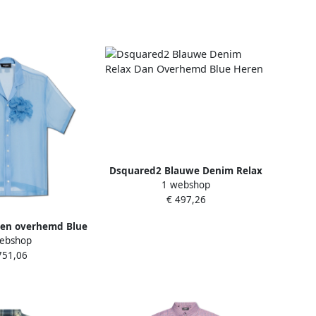
Dsquared2 Blauwe Denim Relax
1 webshop
Dan Overhemd Blue Heren
€ 497,26
den overhemd Blue
ebshop
eren
751,06