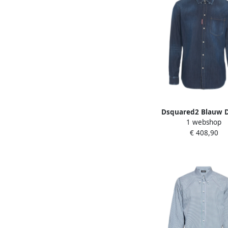
Dsquared2 Blauw 
1 webshop
Overhemd Relax Dan St
€ 408,90
Heren