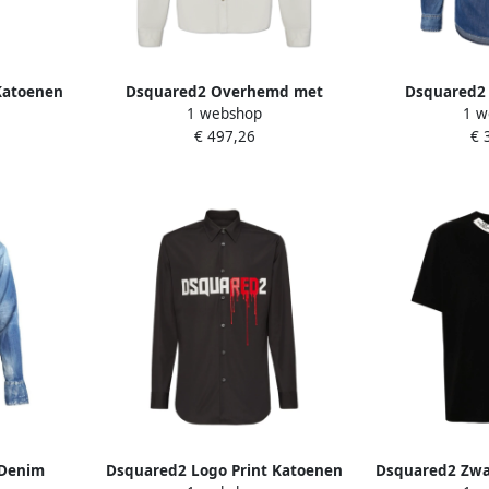
Katoenen
Dsquared2 Overhemd met
Dsquared2
1 webshop
1 w
r Heren
zakken Gray Heren
Knoopshir
€ 497,26
€ 
 Denim
Dsquared2 Logo Print Katoenen
Dsquared2 Zwar