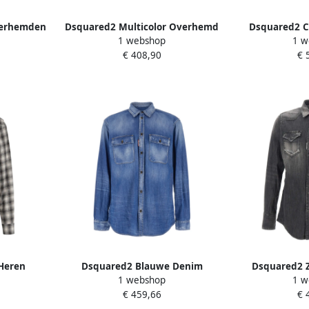
Overhemden
Dsquared2 Multicolor Overhemd
Dsquared2 C
1 webshop
1 w
Heren
voor Mannen Multicolor Heren
voor mann
€ 408,90
€ 
Heren
Dsquared2 Blauwe Denim
Dsquared2 
1 webshop
1 w
e Brown
Overhemd Casual Distressed
Denim Overh
€ 459,66
€ 
Look Blue Heren