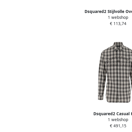
Dsquared2 Stijlvolle 
1 webshop
Collectie Yellow 
€ 113,74
Dsquared2 Casual 
1 webshop
Overhemden Collecti
€ 491,15
Heren