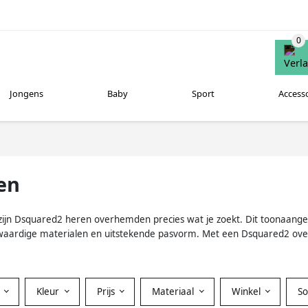
Jongens
Baby
Sport
Access
en
n zijn Dsquared2 heren overhemden precies wat je zoekt. Dit toonaa
ogwaardige materialen en uitstekende pasvorm. Met een Dsquared2 ov
Kleur
Prijs
Materiaal
Winkel
S