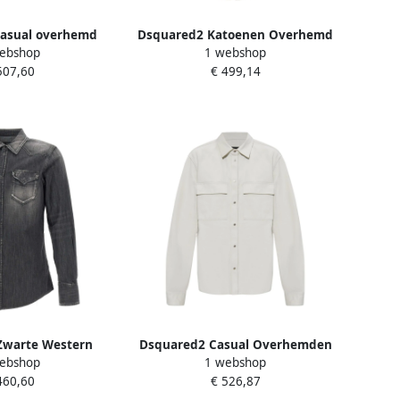
asual overhemd
Dsquared2 Katoenen Overhemd
ebshop
1 webshop
en Blue Heren
Multicolor Heren
507,60
€ 499,14
Zwarte Western
Dsquared2 Casual Overhemden
ebshop
1 webshop
emd Black Heren
met Stijl 729 Beige Heren
460,60
€ 526,87