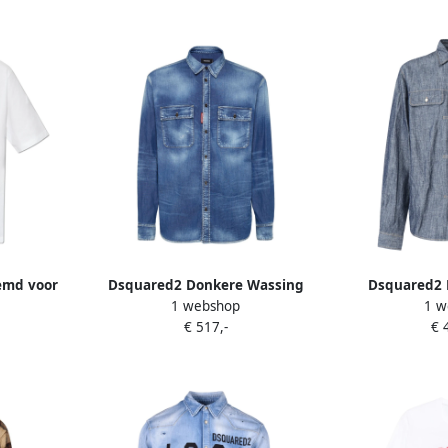
emd voor
Dsquared2 Donkere Wassing
Dsquared2 
1 webshop
1 w
eren
Denim Overhemd Blue Heren
Linnen Over
€ 517,-
€ 
Blu