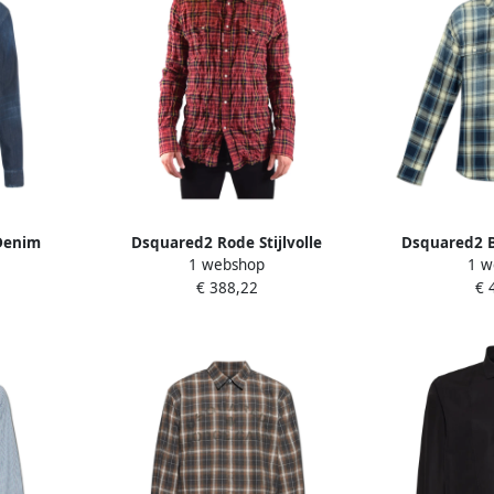
Denim
Dsquared2 Rode Stijlvolle
Dsquared2 
1 webshop
1 w
ijl Blue
Overhemden Red Heren
Overhemd me
€ 388,22
€ 
Multic