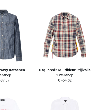
Navy Katoenen
Dsquared2 Multikleur Stijlvolle
ebshop
1 webshop
hemd met Kraag
Overhemden Multicolor Heren
437,57
€ 454,02
e Heren