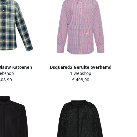
Blauw Katoenen
Dsquared2 Geruite overhemd
ebshop
1 webshop
t Vintage Touch
Red Heren
408,90
€ 408,90
olor Heren