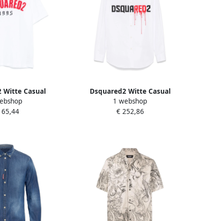
 Witte Casual
Dsquared2 Witte Casual
ebshop
1 webshop
n White Heren
Overhemden White Heren
165,44
€ 252,86