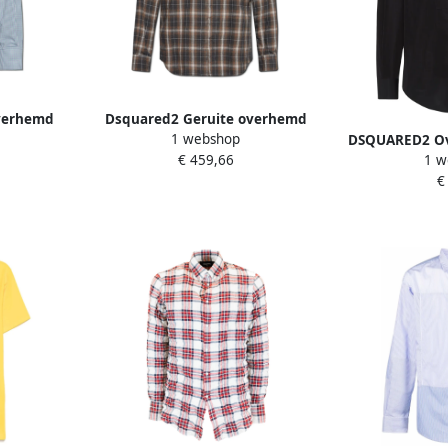
verhemd
Dsquared2 Geruite overhemd
1 webshop
en
Brown Heren
DSQUARED2 Ov
€ 459,66
1 w
Z
€