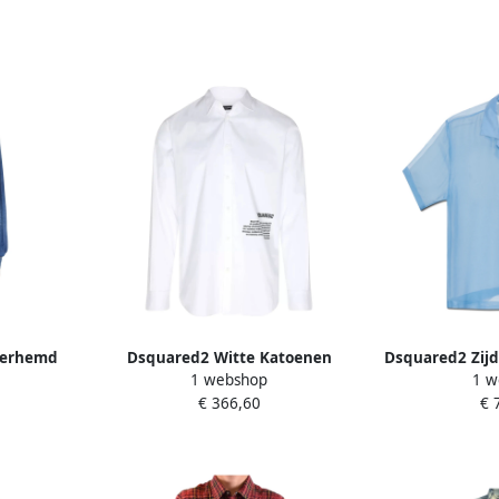
verhemd
Dsquared2 Witte Katoenen
Dsquared2 Zij
1 webshop
1 w
Overhemd Klassiek Lange Mouw
H
€ 366,60
€ 
White Heren