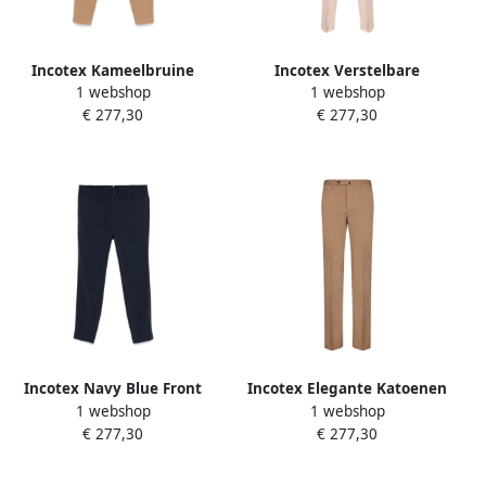
Incotex Kameelbruine
Incotex Verstelbare
1 webshop
1 webshop
broek met voorknoop
wortelsnit broek Pink Heren
€ 277,30
€ 277,30
Brown Heren
Incotex Navy Blue Front
Incotex Elegante Katoenen
1 webshop
1 webshop
Button Broek Blue Heren
Broek Beige Heren
€ 277,30
€ 277,30