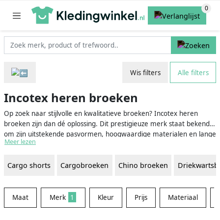
Wis filters
Alle filters
Incotex heren broeken
Op zoek naar stijlvolle en kwalitatieve broeken? Incotex heren
broeken zijn dan dé oplossing. Dit prestigieuze merk staat bekend
om zijn uitstekende pasvormen, hoogwaardige materialen en lange
Meer lezen
levensduur. Met Incotex haal je dus niet alleen een prachtig item in
huis, maar ook een broek die jarenlang meegaat. En het mooie is
Cargo shorts
Cargobroeken
Chino broeken
Driekwartsb
dat je hier terecht kunt voor zowel casual als zakelijke broeken.
Kortom, laat je inspireren en ontdek het uitgebreide assortiment
Incotex heren broeken!
Maat
Merk
1
Kleur
Prijs
Materiaal