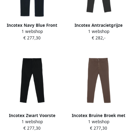
Incotex Navy Blue Front
Incotex Antracietgrijze
1 webshop
1 webshop
Button Pants Blue Heren
Geknoopte Broek Gray
€ 277,30
€ 282,-
Heren
Incotex Zwart Voorste
Incotex Bruine Broek met
1 webshop
1 webshop
Knoop Rits Riemlussen
Rits en Knoopsluiting
€ 277,30
€ 277,30
Black Heren
Brown Heren