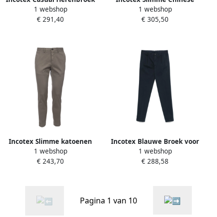
1 webshop
1 webshop
Brown Heren
broek lichtbruin Beige
€ 291,40
€ 305,50
Heren
Incotex Slimme katoenen
Incotex Blauwe Broek voor
1 webshop
1 webshop
broek met zakken Green
Mannen Blue Heren
€ 243,70
€ 288,58
Heren
Pagina 1 van 10