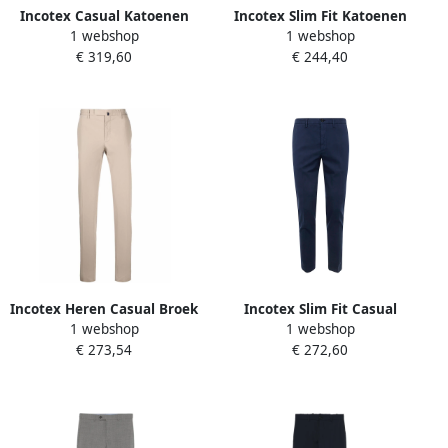
Incotex Casual Katoenen
Incotex Slim Fit Katoenen
1 webshop
1 webshop
Broek Gray Heren
Broek Lood Gray Heren
€ 319,60
€ 244,40
Incotex Heren Casual Broek
Incotex Slim Fit Casual
1 webshop
1 webshop
Beige Heren
Broek Blue Heren
€ 273,54
€ 272,60