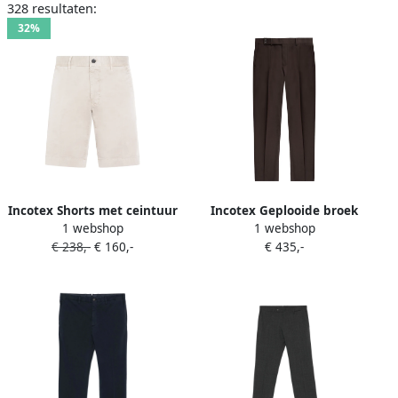
328 resultaten:
32%
Incotex Shorts met ceintuur
Incotex Geplooide broek
1 webshop
1 webshop
Beige
Bruin
€ 238,-
€ 160,-
€ 435,-