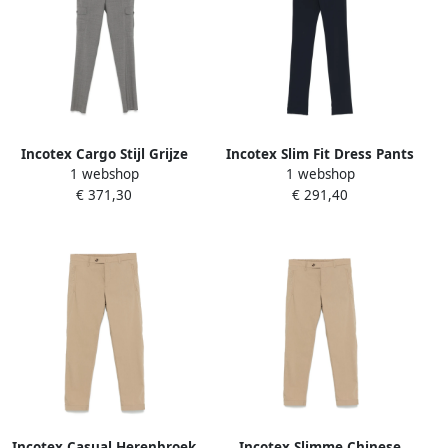
Incotex Cargo Stijl Grijze
Incotex Slim Fit Dress Pants
1 webshop
1 webshop
Broek Gray Heren
Zwart Blue Heren
€ 371,30
€ 291,40
Incotex Casual Herenbroek
Incotex Slimme Chinese