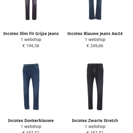
Incotex Slim Fit Grijze Jeans
Incotex Blauwe Jeans Aw24
1 webshop
1 webshop
met Logo Gray Heren
voor mannen Blue Heren
€ 194,58
€ 249,66
Incotex Donkerblauwe
Incotex Zwarte Stretch
1 webshop
1 webshop
Stretch Denim Jeans Blue
Denim Slim Fit Jeans Black
€ 167,32
€ 167,32