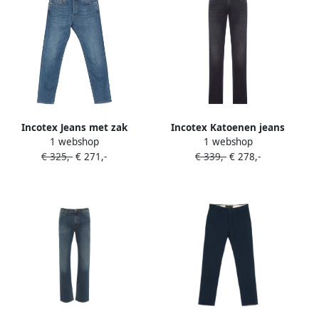
Incotex Jeans met zak
Incotex Katoenen jeans
1 webshop
1 webshop
Blauw
Zwart
€ 325,-
€ 271,-
€ 339,-
€ 278,-