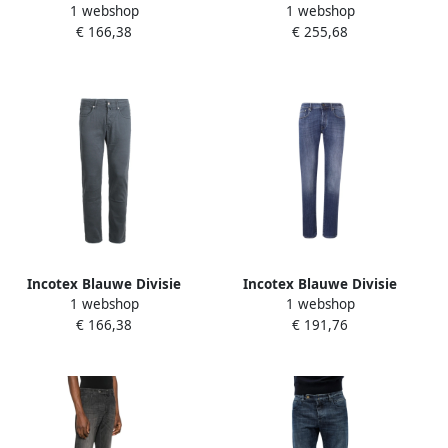
1 webshop
1 webshop
Knoopsluiting Brown Heren
Sartorial Denim Jeans Gray
€ 166,38
€ 255,68
Heren
Incotex Blauwe Divisie
Incotex Blauwe Divisie
1 webshop
1 webshop
Blauwe Jeans Blue Heren
Blauwe Jeans Blue Heren
€ 166,38
€ 191,76