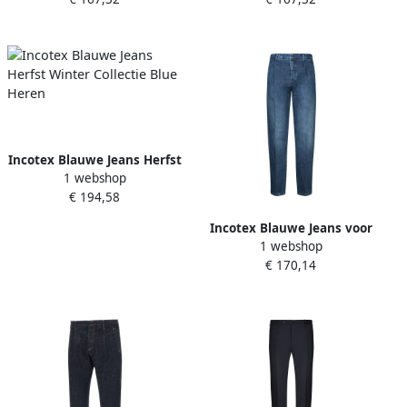
Heren
Heren
Incotex Blauwe Jeans Herfst
1 webshop
Winter Collectie Blue Heren
€ 194,58
Incotex Blauwe Jeans voor
1 webshop
Mannen Aw24 Blue Heren
€ 170,14