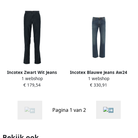
Incotex Zwart Wit Jeans
Incotex Blauwe Jeans Aw24
1 webshop
1 webshop
Herfst Winter 24 Blue Heren
Blue Heren
€ 179,54
€ 330,91
Pagina 1 van 2
Bekijk ook