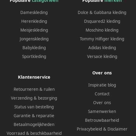
Populaire
categorieën
Populaire
merken
Dameskleding
Dolce & Gabbana kleding
Herenkleding
Dsquared2 kleding
Meisjeskleding
Moschino kleding
Jongenskleding
Tommy Hilfiger kleding
Babykleding
Adidas kleding
Sportkleding
Versace kleding
Over ons
Klantenservice
Inspiratie blog
Retourneren & ruilen
Contact
Verzending & bezorging
Over ons
Status van bestelling
Samenwerken
Garantie & reparatie
Betrouwbaarheid
Betaalmogelijkheden
Privacybeleid
&
Disclaimer
Voorraad & beschikbaarheid