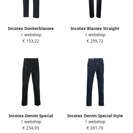
Incotex Donkerblauwe
Incotex Blauwe Straight
1 webshop
1 webshop
Stretch Denim Jeans Blue
Leg Broek Blue Heren
€ 153,22
€ 259,72
Heren
Incotex Denim Special
Incotex Denim Special Style
1 webshop
1 webshop
Edition Jeans Blue Heren
Jeans Blue Heren
€ 254,93
€ 261,70