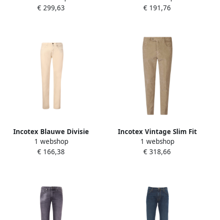
€ 299,63
€ 191,76
Incotex Blauwe Divisie
Incotex Vintage Slim Fit
1 webshop
1 webshop
Mascarpone Jeans Beige
Denim Jeans Beige Heren
€ 166,38
€ 318,66
Heren