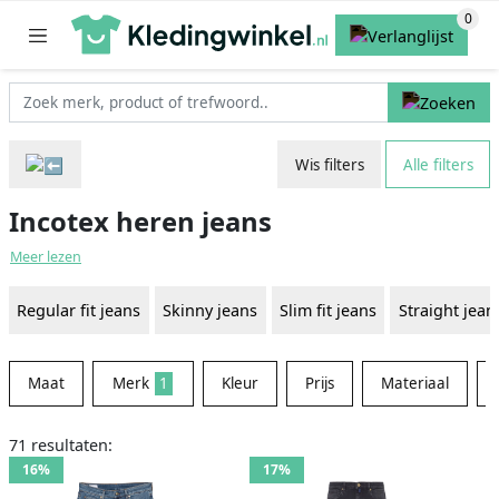
Wis filters
Alle filters
Incotex heren jeans
Meer lezen
Regular fit jeans
Skinny jeans
Slim fit jeans
Straight jean
Maat
Merk
1
Kleur
Prijs
Materiaal
71 resultaten:
16%
17%