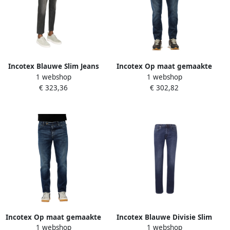
Incotex Blauwe Slim Jeans
Incotex Op maat gemaakte
1 webshop
1 webshop
met knoopsluiting Black
reguliere jeans Blue Heren
€ 323,36
€ 302,82
Heren
Incotex Op maat gemaakte
Incotex Blauwe Divisie Slim
1 webshop
1 webshop
Regular Jeans Blue Heren
Fit Jeans Blue Heren