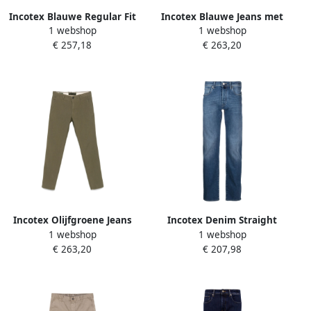
Incotex Blauwe Regular Fit
Incotex Blauwe Jeans met
1 webshop
1 webshop
Jeans Aw24 Blue Heren
Knopen en Zakken Blue
€ 257,18
€ 263,20
Heren
Incotex Olijfgroene Jeans
Incotex Denim Straight
1 webshop
1 webshop
met Zakken Green Heren
Gewassen Jeans Blue Heren
€ 263,20
€ 207,98