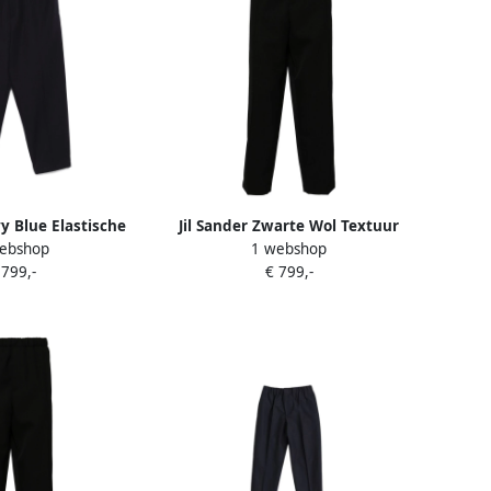
vy Blue Elastische
Jil Sander Zwarte Wol Textuur
ebshop
1 webshop
oek Blue Heren
Taps Toelopende Broek Black
 799,-
€ 799,-
Heren