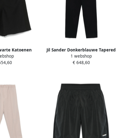
Zwarte Katoenen
Jil Sander Donkerblauwe Tapered
ebshop
1 webshop
ille Shorts Black
Broek Blue Heren
554,60
€ 648,60
eren