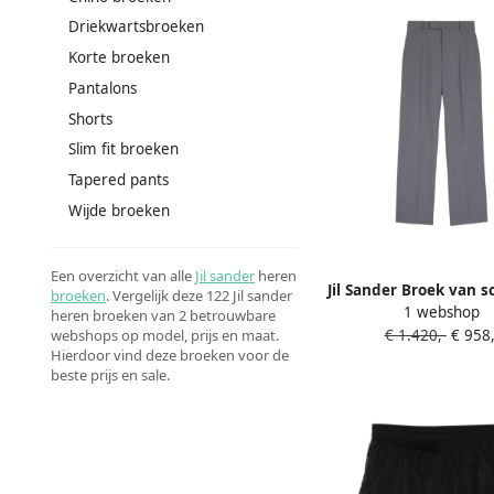
Driekwartsbroeken
Korte broeken
Pantalons
Shorts
Slim fit broeken
Tapered pants
Wijde broeken
Een overzicht van alle
Jil sander
heren
Jil Sander Broek van 
broeken
. Vergelijk deze 122 Jil sander
1 webshop
Grijs
heren broeken van 2 betrouwbare
€ 1.420,-
€ 958,
webshops op model, prijs en maat.
Hierdoor vind deze broeken voor de
beste prijs en sale.