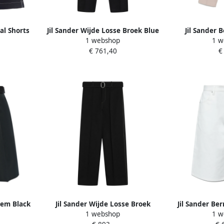
al Shorts
Jil Sander Wijde Losse Broek Blue
Jil Sander 
1 webshop
1 w
eren
Heren
Taillebroe
€ 761,40
€
iem Black
Jil Sander Wijde Losse Broek
Jil Sander Be
1 webshop
1 w
Black Heren
logo W