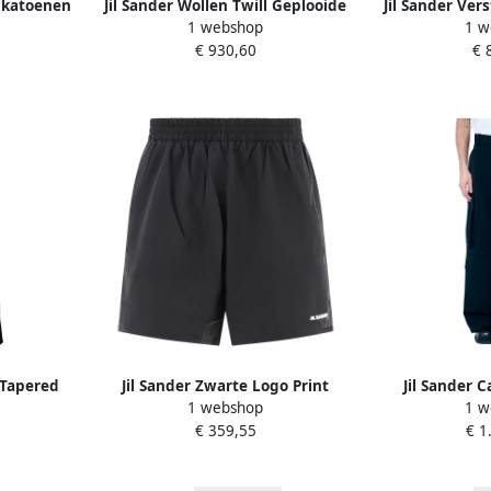
 katoenen
Jil Sander Wollen Twill Geplooide
Jil Sander Ver
1 webshop
1 w
ue Heren
Shorts met Riem Black Heren
katoenen br
€ 930,60
€ 
Beig
 Tapered
Jil Sander Zwarte Logo Print
Jil Sander 
1 webshop
1 w
en
Elastische Taille Shorts Black
Afneembare R
€ 359,55
€ 1
Heren