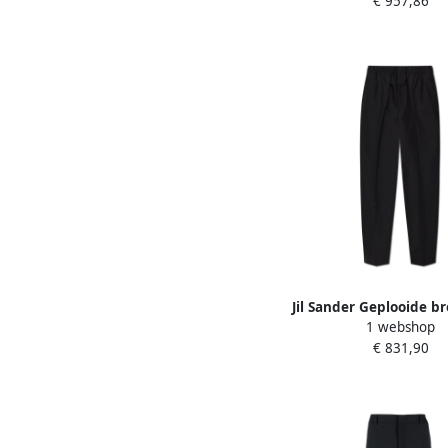
€ 957,86
Jil Sander Geplooide b
1 webshop
Heren
€ 831,90