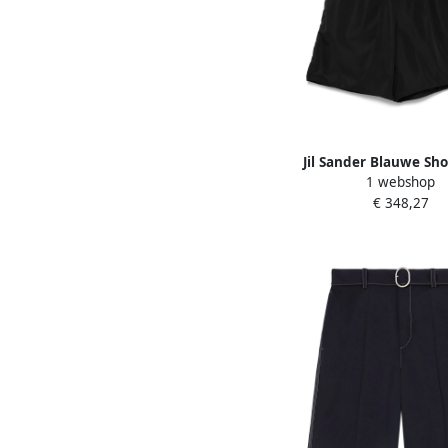
Jil Sander Blauwe Sh
1 webshop
Elastische Taille en Za
€ 348,27
Heren