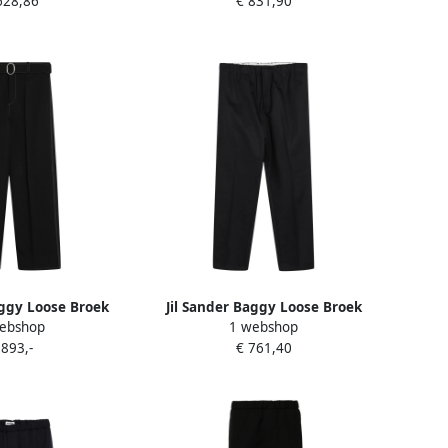
628,86
€ 831,90
aggy Loose Broek
Jil Sander Baggy Loose Broek
ebshop
1 webshop
k Heren
Blue Heren
 893,-
€ 761,40