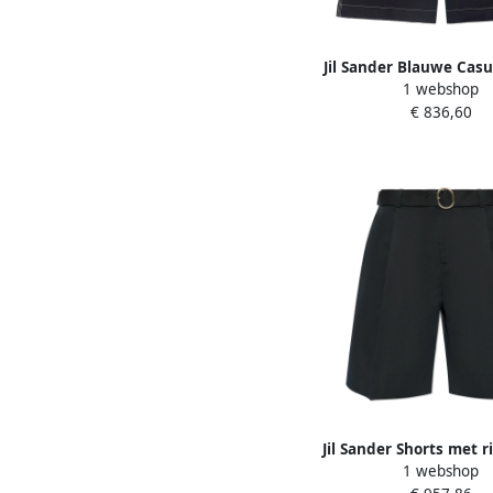
Jil Sander Blauwe Casu
1 webshop
met Riem Blue H
€ 836,60
Jil Sander Shorts met r
1 webshop
Heren