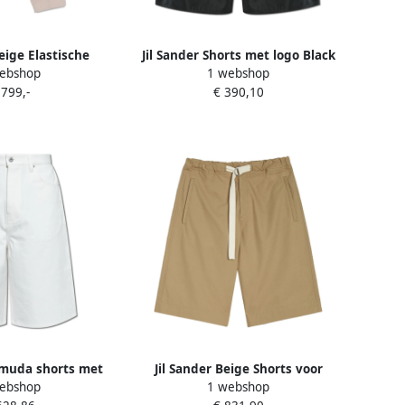
Beige Elastische
Jil Sander Shorts met logo Black
ebshop
1 webshop
k Beige Heren
Heren
 799,-
€ 390,10
rmuda shorts met
Jil Sander Beige Shorts voor
ebshop
1 webshop
hite Heren
Mannen Beige Heren