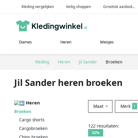
Kleding vergelijken
Veilig shoppen
Grootste aanbod...
Dames
Heren
Meisjes
Kleding
Heren
Jil Sander
Broeken
Jil Sander heren broeken
Heren
Maat
Merk
1
Broeken
Cargo shorts
122 resultaten:
Cargobroeken
32%
Chino broeken