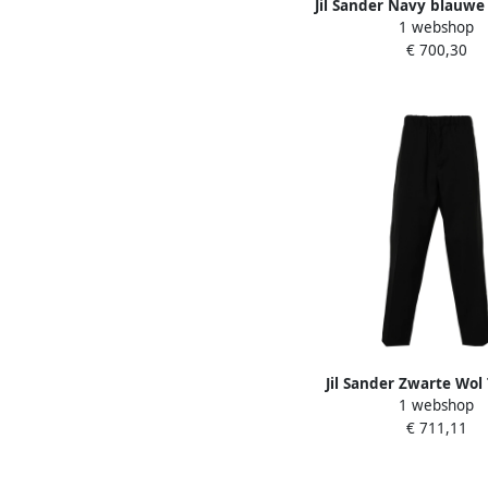
Jil Sander Navy blauwe
1 webshop
straight-leg broek Bl
€ 700,30
Jil Sander Zwarte Wol
1 webshop
Broek Black Her
€ 711,11