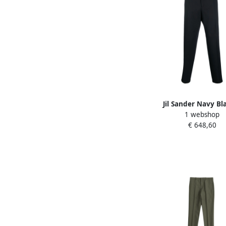
Jil Sander Navy B
1 webshop
Getailleerde Broek Bl
€ 648,60