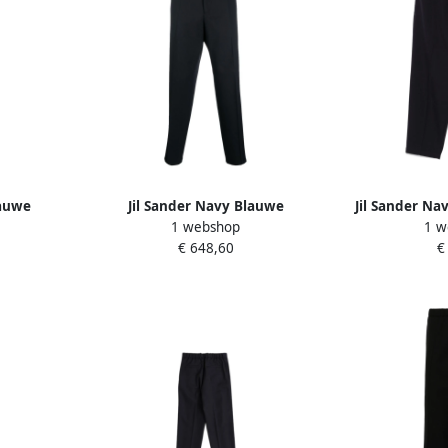
lauwe
Jil Sander Navy Blauwe
Jil Sander Na
1 webshop
1 w
ue Heren
Getailleerde Broek Blue Heren
Taille Br
€ 648,60
€