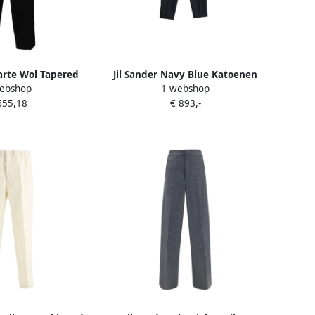
arte Wol Tapered
Jil Sander Navy Blue Katoenen
ebshop
1 webshop
lack Heren
Casual Broek Black Heren
655,18
€ 893,-