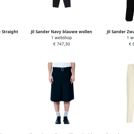
 Straight
Jil Sander Navy blauwe wollen
Jil Sander Zw
1 webshop
1 w
een Heren
sigarettenbroek Blue Heren
Broek B
€ 747,30
€ 