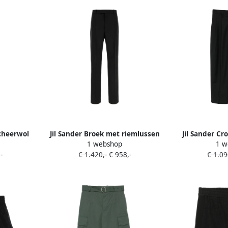
scheerwol
Jil Sander Broek met riemlussen
Jil Sander C
1 webshop
1 w
Zwart
Z
-
€ 1.420,-
€ 958,-
€ 1.09