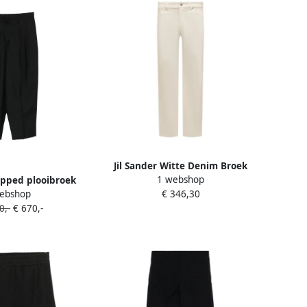
Jil Sander Witte Denim Broek
1 webshop
ropped plooibroek
White Heren
ebshop
€ 346,30
wart
0,-
€ 670,-