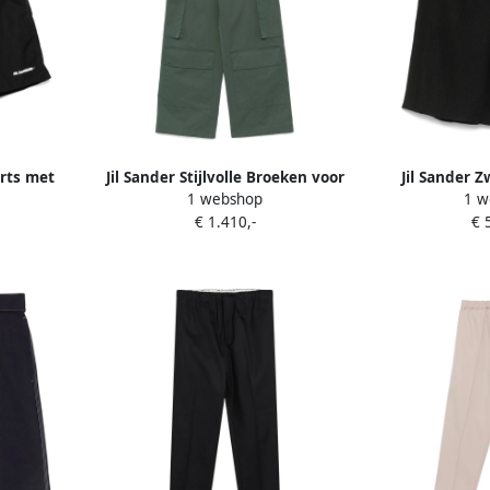
orts met
Jil Sander Stijlvolle Broeken voor
Jil Sander 
1 webshop
1 w
kken Blue
Mannen en Vrouwen Green
Elastische Ta
€ 1.410,-
€ 
Heren
H