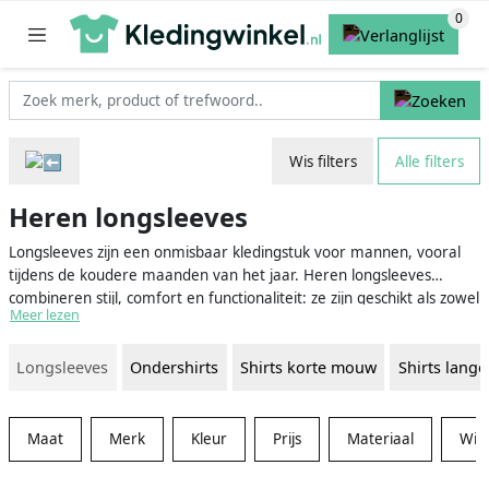
Wis filters
Alle filters
Heren longsleeves
Longsleeves zijn een onmisbaar kledingstuk voor mannen, vooral
tijdens de koudere maanden van het jaar. Heren longsleeves
combineren stijl, comfort en functionaliteit: ze zijn geschikt als zowel
Meer lezen
casual als formele kleding en bieden vaak extra warmte. De
veelzijdigheid van longsleeves maakt ze een uitstekende aanvulling
Longsleeves
Ondershirts
Shirts korte mouw
Shirts lang
op elke garderobe. Of je nu op zoek bent naar een basic longsleeve
om te dragen onder een vest of een opvallend ontwerp om te
combineren met een chique blazer, je vindt het allemaal op onze
kleding vergelijkingswebsite.
Maat
Merk
Kleur
Prijs
Materiaal
Win