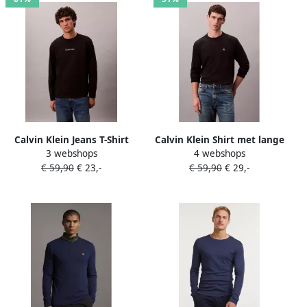
Calvin Klein Jeans T-Shirt
Calvin Klein Shirt met lange
3 webshops
4 webshops
Lange Mouw LS RLXD
mouwen LS EASY
€ 59,90
€ 23,-
€ 59,90
€ 29,-
STANDARD LOGO CREWNK
MONOGRAM TEE Met ronde
TEE
hals regular fit