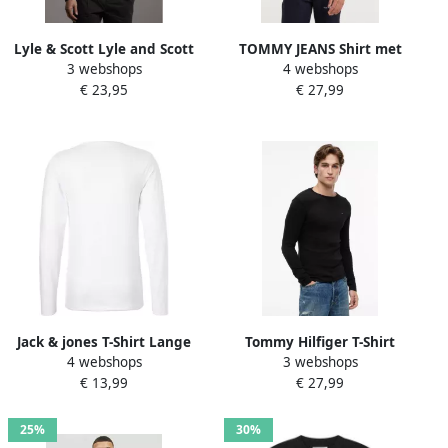
Lyle & Scott Lyle and Scott
TOMMY JEANS Shirt met
3 webshops
4 webshops
Longsleeve T-shirt
lange mouwen TJM
€ 23,95
€ 27,99
Donkerblauw Blauw Heren
ORIGINAL RIB LONGSLEEVE
TEE
Jack & jones T-Shirt Lange
Tommy Hilfiger T-Shirt
4 webshops
3 webshops
Mouw Jack & Jones T-shirt
Lange Mouw ORIGINAL RIB
€ 13,99
€ 27,99
manches longues Jack Jones
LONGSLEEVE TEE
Basics blanc
DM0DM04409
25%
30%