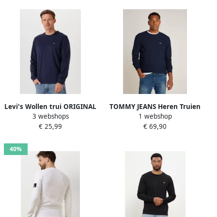
Zwart Heren
Levi's Wollen trui ORIGINAL
TOMMY JEANS Heren Truien
3 webshops
1 webshop
HM SWEATER in klassieke
& Vesten Tjm Reg Waffle L s
€ 25,99
€ 69,90
ronde halsvorm
Tee Donkerblauw
40%