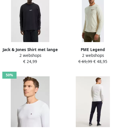
Jack & Jones Shirt met lange
PME Legend
2 webshops
2 webshops
mouwen JJESOHO TEE LS
Gestructureerde longsleeve
€ 24,99
€ 69,99
€ 48,95
CREW NECK NOOS
R-hals top Beige Heren
50%