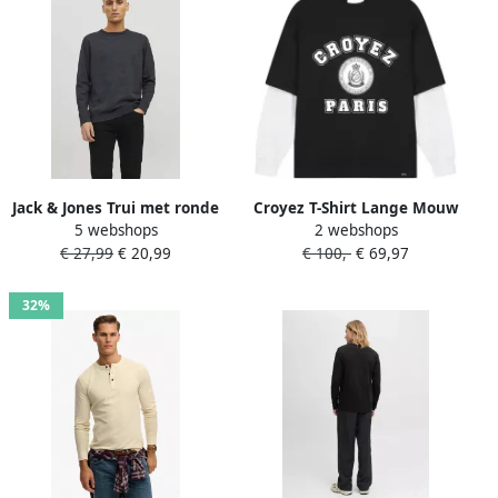
Jack & Jones Trui met ronde
Croyez T-Shirt Lange Mouw
5 webshops
2 webshops
hals JJEBASIC met ronde
8721091669700
€ 27,99
€ 20,99
€ 100,-
€ 69,97
hals ideaal voor werk en
vrije tijd
32%