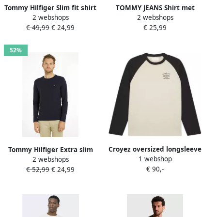
Tommy Hilfiger Slim fit shirt
TOMMY JEANS Shirt met
2 webshops
2 webshops
met lange mouwen en
lange mouwen TJM
€ 49,99
€ 24,99
€ 25,99
geborduurd logo model
ORIGINAL RIB LONGSLEEVE
'Tretch'
TEE
52%
Croyez oversized longsleeve
Tommy Hilfiger Extra slim
1 webshop
met print lichtbeige
2 webshops
fit shirt met lange mouwen
€ 90,-
€ 52,99
€ 24,99
en labelstitching