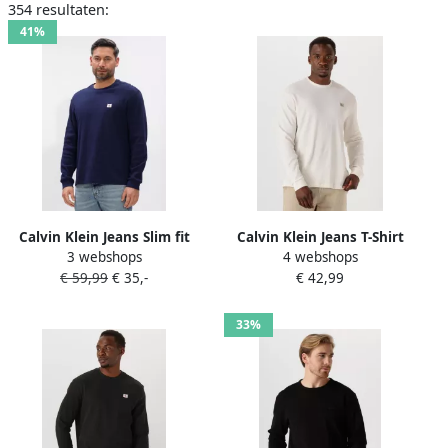
354 resultaten:
41%
Calvin Klein Jeans Slim fit
Calvin Klein Jeans T-Shirt
3 webshops
4 webshops
shirt met lange mouwen en
Lange Mouw LS WAFFLE
€ 59,99
€ 35,-
€ 42,99
logopatch model 'Waffle'
BADGE CREW LV040EM217
33%