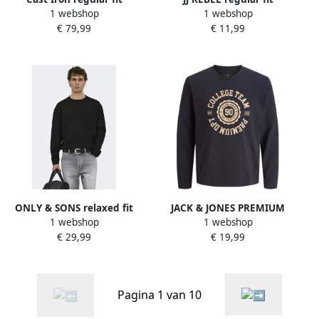
1 webshop
1 webshop
longsleeve ecru
longsleeve met print zwart
€ 79,99
€ 11,99
ONLY & SONS relaxed fit
JACK & JONES PREMIUM
1 webshop
1 webshop
longsleeve zwart
regular fit longsleeve met
€ 29,99
€ 19,99
print donkerblauw
Pagina 1 van 10