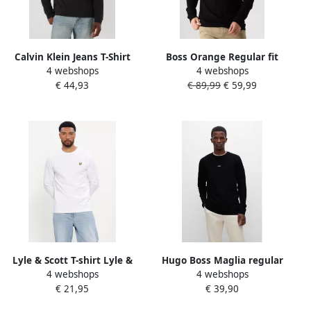
Calvin Klein Jeans T-Shirt
Boss Orange Regular fit
4 webshops
4 webshops
Lange Mouw LS WAFFLE
shirt met lange mouwen en
€ 44,93
€ 89,99
€ 59,99
BADGE CREW LV040EM217
wafelstructuur model
'TEMPESTO'
Lyle & Scott T-shirt Lyle &
Hugo Boss Maglia regular
4 webshops
4 webshops
Scott TS512VOG L S T-SHIRT-
fit in cotone elasticizzato
€ 21,95
€ 39,90
626 WHITE
con logo a contrasto uomo
Boss Tchark 50473286 Nero