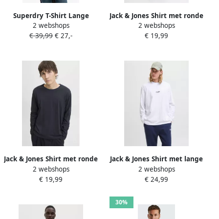
Superdry T-Shirt Lange
Jack & Jones Shirt met ronde
2 webshops
2 webshops
Mouw Trui Henley Textured
hals JJEORGANIC BASIC TEE
€ 39,99
€ 27,-
€ 19,99
Ecru
LS O-NECK NOOS
Jack & Jones Shirt met ronde
Jack & Jones Shirt met lange
2 webshops
2 webshops
hals JJEORGANIC BASIC TEE
mouwen JJESOHO TEE LS
€ 19,99
€ 24,99
LS O-NECK NOOS
CREW NECK NOOS
30%