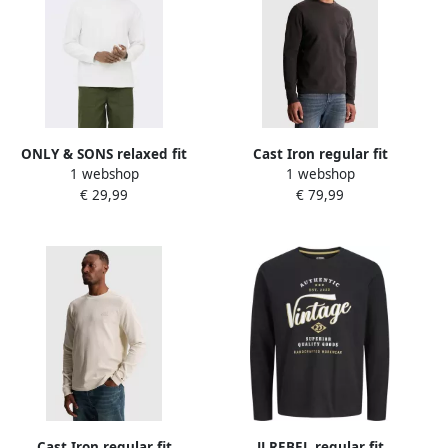
ONLY & SONS relaxed fit
Cast Iron regular fit
1 webshop
1 webshop
longsleeve wit
longsleeve donkerbruin
€ 29,99
€ 79,99
Cast Iron regular fit
JJ REBEL regular fit