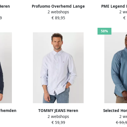
Heren
Profuomo Overhemd Lange
PME Legend 
2 webshops
2 w
Dyed Li
Mouw Twill Overhemd
Katoenen Over
9
€ 89,95
€
auw
Lichtblauw
Blu
58%
erhemden
TOMMY JEANS Heren
Selected Ho
2 webshops
2 w
 Jersey 2
Overhemden Tjm Reg Oxford
jeansoverhemd
€ 59,99
€ 59,
auw
Shirt Ext Lichtblauw
model 