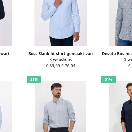
Zwart
Boss Slank fit shirt gemaakt van
Desoto Busine
3 webshops
3 w
 Fit
ijzerlichtelastische katoenen
overhemd Ca
4
€ 89,99
€ 76,04
€
Heren
popeline Blauw Heren
mouw Flexib
minimale p
21%
51%