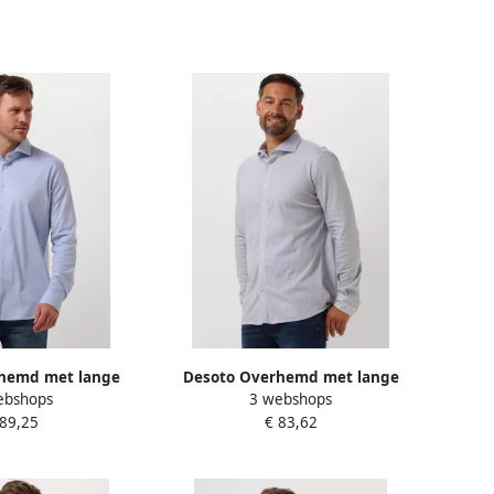
hemd met lange
Desoto Overhemd met lange
ebshops
3 webshops
rsey overhemd
mouwen Jersey overhemd
 89,25
€ 83,62
Hai lange mouw
Essential Hai lange mouw