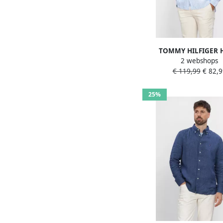
TOMMY HILFIGER 
2 webshops
Overhemden Linen Beng
€ 119,99
€ 82,9
Rf Shirt Lichtbl
25%