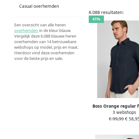
Casual overhemden
6.088 resultaten:
41%
Een overzicht van alle heren
overhemden
in de kleur blauw.
Vergelijk deze 6.088 blauwe heren
overhemden van 14 betrouwbare
webshops op model, prijs en maat.
Hierdoor vind deze overhemden
voor de beste prijs en sale.
Boss Orange regular f
3 webshops
overhemd met kort
€ 99,99
€ 58,9
model 'RASH_2_