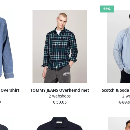
55%
 Overshirt
TOMMY JEANS Overhemd met
Scotch & Sod
2 webshops
2 w
lue Heren
lange mouwen TJM REG CHECK
Mouw Scotch &
9
€ 50,05
€ 89,
FLANNEL SHIRT EXT
Overhemd