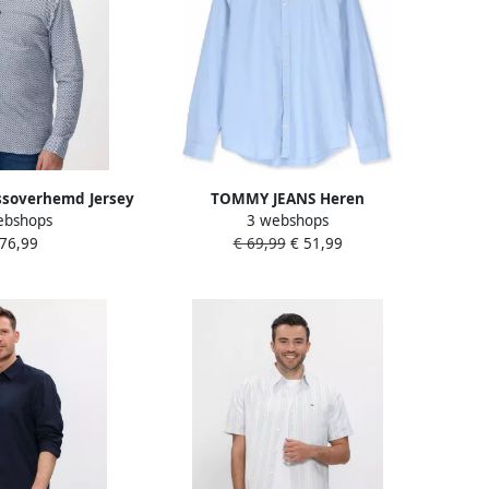
ssoverhemd Jersey
TOMMY JEANS Heren
ebshops
3 webshops
sual Kent lange
Overhemden Tjm Slim Stretch
 76,99
€ 69,99
€ 51,99
ele stretch met
Oxford Shirt Lichtblauw
rint Kentkraag