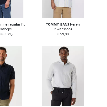
mme regular fit
TOMMY JEANS Heren
ebshops
2 webshops
rhemd van mix van
Overhemden Tjm Reg Seersuckr
,99
€ 29,-
€ 59,99
nnen model 'CLAY
Ptrn Shirt Ext Lichtblauw
NBLEND'