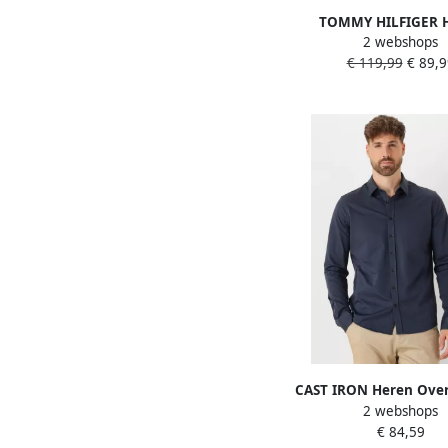
TOMMY HILFIGER 
2 webshops
Overhemden Pigment 
€ 119,99
€ 89,9
Solid Rf Shirt Bl
CAST IRON Heren Ov
2 webshops
Long Sleeve Shirt Twill
€ 84,59
Tone Donkerbl