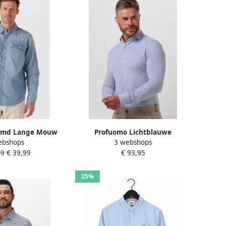
hemd Lange Mouw
Profuomo Lichtblauwe
ebshops
3 webshops
 Western Standard
Overhemdjurk van Katoen met
99
€ 39,99
€ 93,95
a Noche
Slim Fit Blue Heren
25%