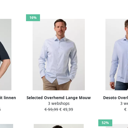
16%
it linnen
Selected Overhemd Lange Mouw
Desoto Over
3 webshops
3 w
e mouw
16092939 SLIM-PERFORMANCE-
mouwen Je
5
€ 59,99
€ 49,99
€
M'
LIGHT BLUE MIXED WITH WHITE
Essential 
52%