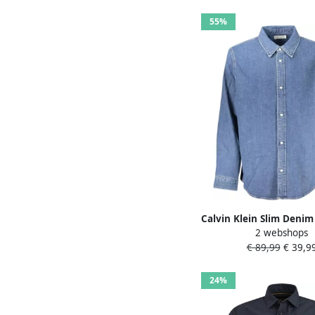
55%
Calvin Klein Slim Denim
2 webshops
Stijlvol Donkerblauw B
€ 89,99
€ 39,9
24%