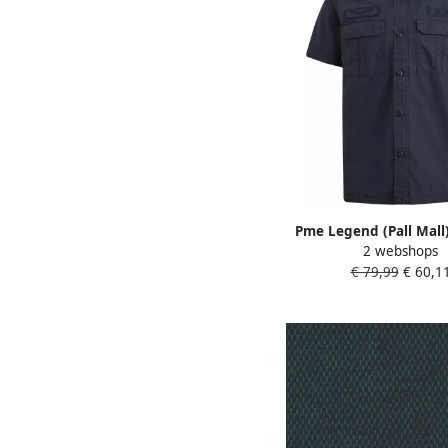
Pme Legend (Pall Mall
2 webshops
fit vrijetijdsoverh
€ 79,99
€ 60,1
halflange mou