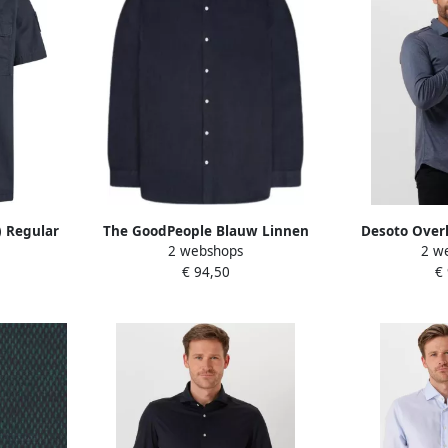
) Regular
The GoodPeople Blauw Linnen
Desoto Over
2 webshops
2 w
emd met
Casual Overhemd Soho Blue
mouwen Casual
1
€ 94,50
€
wen
Heren
ron