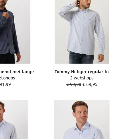
hemd met lange
Tommy Hilfiger regular fit
ebshops
2 webshops
 Kent 1 1 Met een
overhemd CORE 1985 FLEX
 91,99
€ 99,90
€ 69,95
de hals
OXFORD met biologisch katoen
calm blue