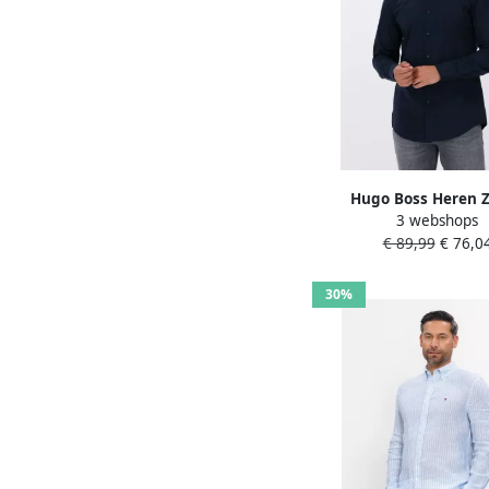
Hugo Boss Heren 
3 webshops
Overhemdjurk Slim
€ 89,99
€ 76,0
Donkerblauw Blue 
30%