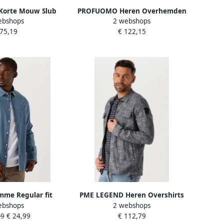
Korte Mouw Slub
PROFUOMO Heren Overhemden
ebshops
2 webshops
hemd Psis2503242
Shirt X-cutaway Japanese Knitted
 75,19
€ 122,15
e Heren
Lichtblauw
mme Regular fit
PME LEGEND Heren Overshirts
ebshops
2 webshops
 van puur katoen
Long Sleeve Shirt 2 Tone Slub
99
€ 24,99
€ 112,79
'REGCARLO'
Blauw