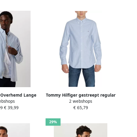
a Overhemd Lange
Tommy Hilfiger gestreept regular
ebshops
2 webshops
 Soda Core Oxford
fit overhemd HERITAGE OXFORD
99
€ 39,99
€ 65,79
 Lichtblauw
STRIPE shirt blue white
29%