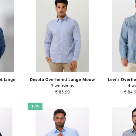
t lange
Desoto Overhemd Lange Mouw
Levi's Over
3 webshops
4 w
1 Met een
Overhemd Strijkvrij Kent
Levis Barstow
€ 85,99
€ 84,
Melange Lichtblauw
Est
15%