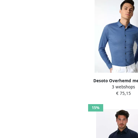
Desoto Overhemd me
3 webshops
mouwen Casual Kent 1 
€ 75,15
ronde hals
15%