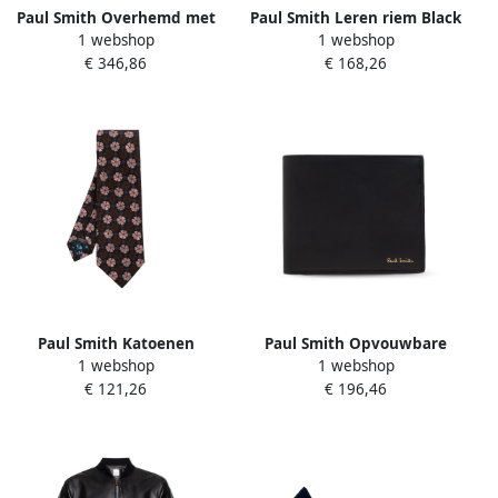
Paul Smith Overhemd met
Paul Smith Leren riem Black
1 webshop
1 webshop
zakken Green Heren
Heren
€ 346,86
€ 168,26
Paul Smith Katoenen
Paul Smith Opvouwbare
1 webshop
1 webshop
stropdas Multicolor Heren
portemonnee met logo
€ 121,26
€ 196,46
Black Heren