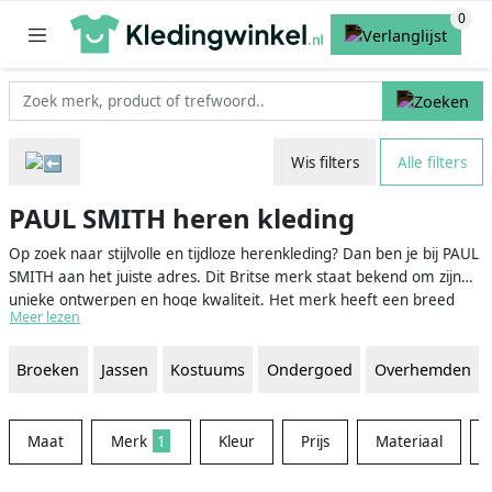
Wis filters
Alle filters
PAUL SMITH heren kleding
Op zoek naar stijlvolle en tijdloze herenkleding? Dan ben je bij PAUL
SMITH aan het juiste adres. Dit Britse merk staat bekend om zijn
unieke ontwerpen en hoge kwaliteit. Het merk heeft een breed
Meer lezen
scala aan herenkleding, van klassieke pakken tot casual shirts en
accessoires. Op onze vergelijkingswebsite vind je eenvoudig
Broeken
Jassen
Kostuums
Ondergoed
Overhemden
verschillende kledingstukken van PAUL SMITH en vergelijk je prijzen
en aanbiedingen. Zo weet je zeker dat je de beste deal scoort!
Maat
Merk
1
Kleur
Prijs
Materiaal