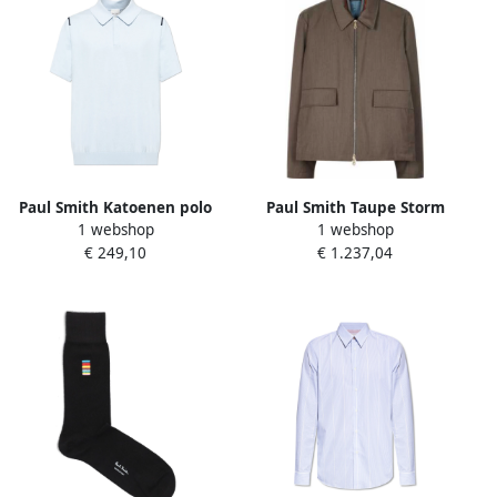
Paul Smith Katoenen polo
Paul Smith Taupe Storm
1 webshop
1 webshop
Blue Heren
System Wollen Jas Brown
€ 249,10
€ 1.237,04
Heren