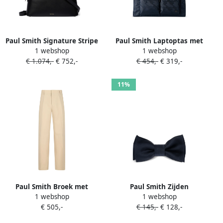
Paul Smith Signature Stripe
Paul Smith Laptoptas met
1 webshop
1 webshop
leren shopper Zwart
camouflageprint en rits
€ 1.074,-
€ 752,-
€ 454,-
€ 319,-
Blauw
11%
Paul Smith Broek met
Paul Smith Zijden
1 webshop
1 webshop
geplooid detail Beige
vlinderdas Zwart
€ 505,-
€ 145,-
€ 128,-