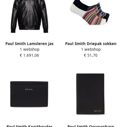
Paul Smith Lamsleren jas
Paul Smith Driepak sokken
1 webshop
1 webshop
Black Heren
Multicolor Heren
€ 1.691,06
€ 51,70
Paul Smith Kaarthouder
Paul Smith Opvouwbare