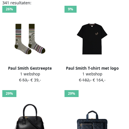
341 resultaten:
26%
9%
Paul Smith Gestreepte
Paul Smith T-shirt met logo
1 webshop
1 webshop
sokken Groen
Zwart
€ 53,-
€ 39,-
€ 182,-
€ 164,-
29%
29%