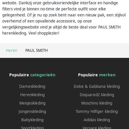
website. Dankzij onze gebruiksvriendelijke interface en handige
filters vind je binnen no-time de perfecte outfit voor elke
gelegenheid. Of je nu op zoek bent naar een nieuw pak, een stijlvol
overhemd of een opvallende accessoire, op onze
vergelijkingswebsite vind je altijd de beste deal voor PAUL SMITH
herenkleding. Veel shopplezier!
Heren
PAUL SMITH
Populaire
categorieën
Populaire
merken
Dameskleding
Dolce & Gabbana kleding
Herenkleding
Dsquared2 kleding
Meisjeskleding
Moschino kleding
Jongenskleding
Tommy Hilfiger kleding
Babykleding
Adidas kleding
Sportkleding
Versace kleding