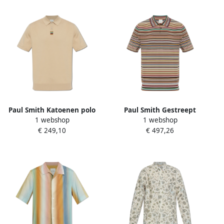
Paul Smith Katoenen polo
Paul Smith Gestreept
1 webshop
1 webshop
Beige Heren
patroon polo Multicolor
€ 249,10
€ 497,26
Heren