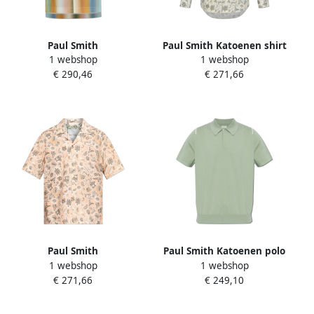
Paul Smith
Paul Smith Katoenen shirt
1 webshop
1 webshop
Kortemouwenshirt
met print Multicolor Heren
€ 290,46
€ 271,66
Multicolor Heren
Paul Smith
Paul Smith Katoenen polo
1 webshop
1 webshop
Kortemouwenshirt Orange
Green Heren
€ 271,66
€ 249,10
Heren