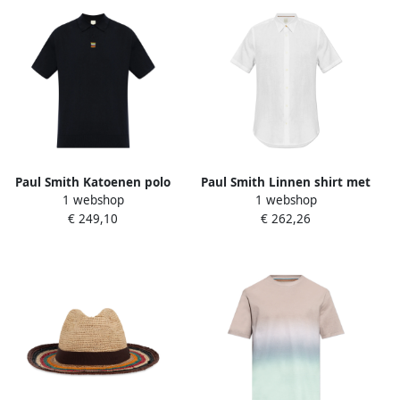
Paul Smith Katoenen polo
Paul Smith Linnen shirt met
1 webshop
1 webshop
Blue Heren
korte mouwen White Heren
€ 249,10
€ 262,26