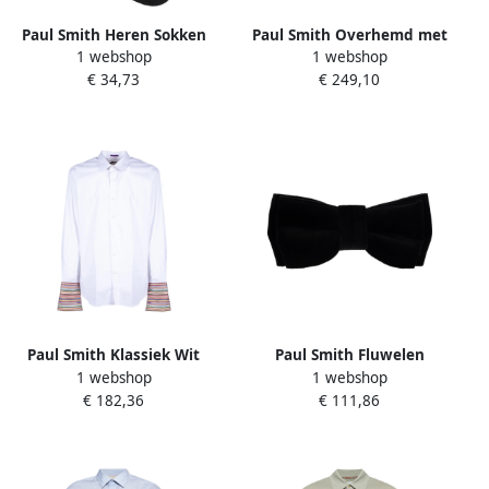
Paul Smith Heren Sokken
Paul Smith Overhemd met
1 webshop
1 webshop
Alfie Sign Geborduurde
gestreept patroon Blue
€ 34,73
€ 249,10
Black Heren
Heren
Paul Smith Klassiek Wit
Paul Smith Fluwelen
1 webshop
1 webshop
Dubbele Manchet
Vlinderdas Black Heren
€ 182,36
€ 111,86
Overhemd White Heren