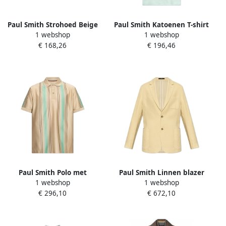
Paul Smith Strohoed Beige
Paul Smith Katoenen T-shirt
1 webshop
1 webshop
Heren
Multicolor Heren
€ 168,26
€ 196,46
Paul Smith Polo met
Paul Smith Linnen blazer
1 webshop
1 webshop
gestreept patroon
Beige Heren
€ 296,10
€ 672,10
Multicolor Heren