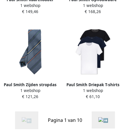
1 webshop
1 webshop
Black Heren
kaarthouder Black Heren
€ 149,46
€ 168,26
Paul Smith Zijden stropdas
Paul Smith Driepak T-shirts
1 webshop
1 webshop
Blue Heren
Multicolor Heren
€ 121,26
€ 61,10
Pagina 1 van 10