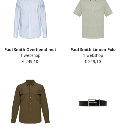
Paul Smith Overhemd met
Paul Smith Linnen Polo
1 webshop
1 webshop
stippenpatroon Blue Heren
Green Heren
€ 249,10
€ 249,10