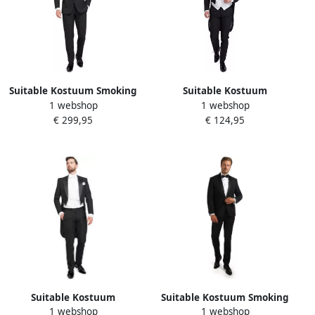
Suitable Kostuum Smoking
Suitable Kostuum
1 webshop
1 webshop
New York 100% Wol
Rokkostuum Budapest
€ 299,95
€ 124,95
Stretch
Suitable Kostuum
Suitable Kostuum Smoking
1 webshop
1 webshop
Rokkostuum Wol Blend
Brooklyn Wolblend