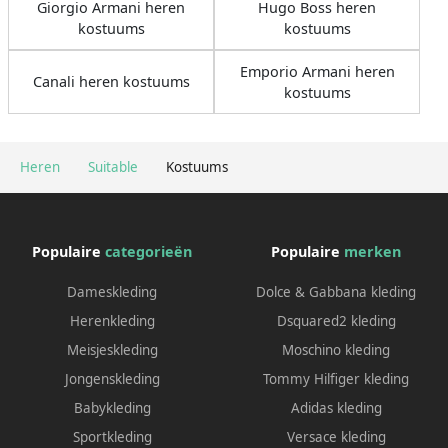
Giorgio Armani heren
Hugo Boss heren
kostuums
kostuums
Emporio Armani heren
Canali heren kostuums
kostuums
Heren
Suitable
Kostuums
Populaire
categorieën
Populaire
merken
Dameskleding
Dolce & Gabbana kleding
Herenkleding
Dsquared2 kleding
Meisjeskleding
Moschino kleding
Jongenskleding
Tommy Hilfiger kleding
Babykleding
Adidas kleding
Sportkleding
Versace kleding