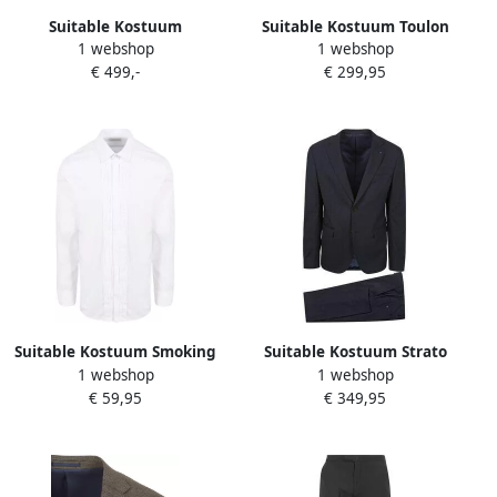
Suitable Kostuum
Suitable Kostuum Toulon
1 webshop
1 webshop
Rokkostuum Wol
Kostuum Wol Navy
€ 499,-
€ 299,95
Suitable Kostuum Smoking
Suitable Kostuum Strato
1 webshop
1 webshop
Overhemd Plisse
Pied De Poule Kostuum Wol
€ 59,95
€ 349,95
Navy