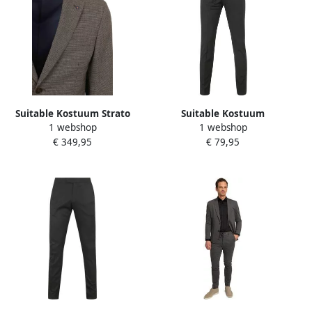
Suitable Kostuum Strato
Suitable Kostuum
1 webshop
1 webshop
Pied De Poule Kostuum Wol
Rokkostuum Broek Wol
€ 349,95
€ 79,95
Ember Gold
Blend Zwart