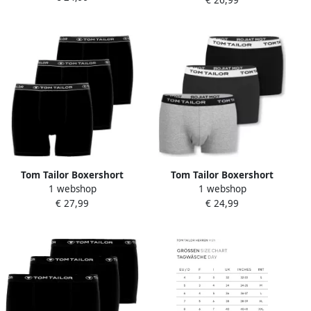
nauw streepdesign logo
brede band (Set van 2)
brede band (Set van 2)
Tom Tailor Boxershort
Tom Tailor Boxershort
1 webshop
1 webshop
Buffer comfortabel basic
Buffer zacht comfortabel
€ 27,99
€ 24,99
nauw ademend logoband
basic smal logoband
katoenmix (3 stuks)
katoenmix (3 stuks)