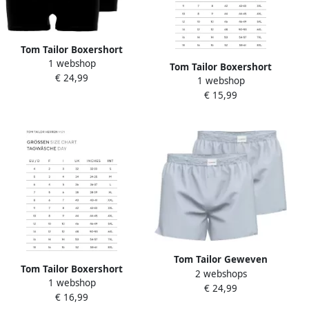
Tom Tailor Boxershort
1 webshop
Buffer zacht comfortabel
Tom Tailor Boxershort
€ 24,99
basic smal logoband
1 webshop
KENTUCKY zacht
katoenmix (3 stuks)
€ 15,99
comfortabel basic smal
ademend logoband
katoenmix (Set van 2)
Tom Tailor Geweven
Tom Tailor Boxershort
2 webshops
boxershort Dakota zacht
1 webshop
KENTUCKY zacht
€ 24,99
comfortabel basic los
€ 16,99
comfortabel basic smal
ademend met logo brede