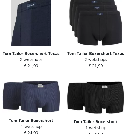
Tom Tailor Boxershort Texas
Tom Tailor Boxershort Texas
2 webshops
2 webshops
comfortabel basic nauw
comfortabel basic nauw
€ 21,99
€ 21,99
ademend met logo brede
ademend met logo brede
band katoenmix (Set van 4)
band katoenmix (Set van 4)
Tom Tailor Boxershort
Tom Tailor Boxershort
1 webshop
Alaska comfortabel zacht
1 webshop
Alaska comfortabel zacht
€ 24,99
nauw streepdesign logo
€ 26,99