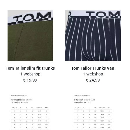
ademend logoband
band (Set van 2)
katoenmix (Set van 2)
Tom Tailor slim fit trunks
Tom Tailor Trunks van
1 webshop
1 webshop
met labelopschrift op de
katoenmix in een Set van 2
€ 19,99
€ 24,99
band in een set van 2