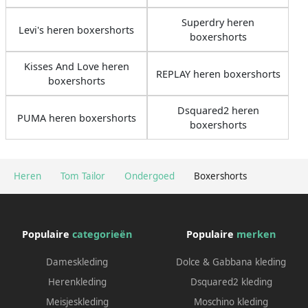
Superdry heren
Levi's heren boxershorts
boxershorts
Kisses And Love heren
REPLAY heren boxershorts
boxershorts
Dsquared2 heren
PUMA heren boxershorts
boxershorts
Heren
Tom Tailor
Ondergoed
Boxershorts
Populaire
categorieën
Populaire
merken
Dameskleding
Dolce & Gabbana kleding
Herenkleding
Dsquared2 kleding
Meisjeskleding
Moschino kleding