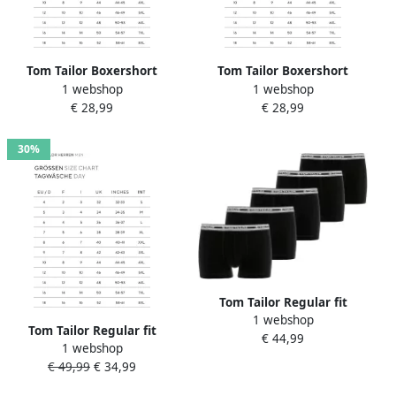
Tom Tailor Boxershort
Tom Tailor Boxershort
1 webshop
1 webshop
Buffer comfortabel basic
Buffer comfortabel basic
€ 28,99
€ 28,99
nauw ademend logoband
nauw ademend logoband
katoenmix (3 stuks)
katoenmix (3 stuks)
30%
Tom Tailor Regular fit
1 webshop
boxershort in een set van 5
Tom Tailor Regular fit
€ 44,99
stuks van zacht katoen met
1 webshop
boxershort in een set van 5
elastische band met label
€ 49,99
€ 34,99
stuks van zacht katoen met
elastische band met label