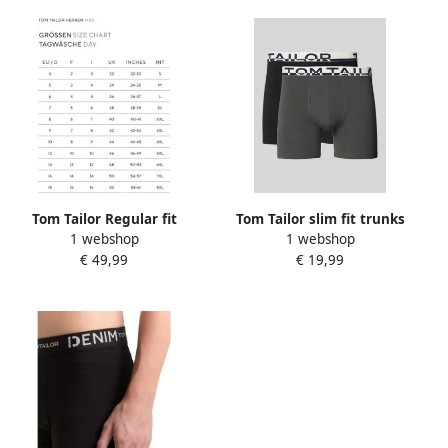
Tom Tailor Regular fit
Tom Tailor slim fit trunks
1 webshop
1 webshop
boxershort in een set van 5
met labelopschrift op de
€ 49,99
€ 19,99
stuks van zacht katoen met
band in een set van 2
elastische band met label