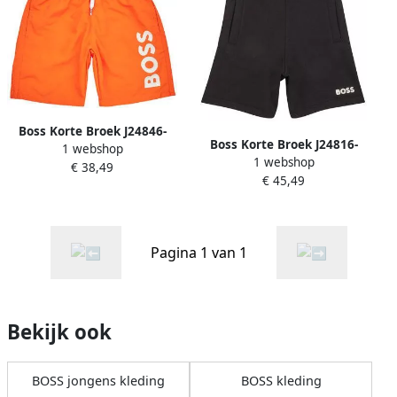
Boss Korte Broek J24846-
Boss Korte Broek J24816-
1 webshop
401-C
1 webshop
09B-C
€ 38,49
€ 45,49
Pagina 1 van 1
Bekijk ook
BOSS jongens kleding
BOSS kleding