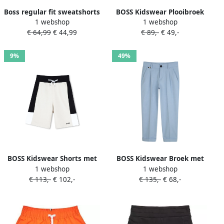
Boss regular fit sweatshorts
BOSS Kidswear Plooibroek
1 webshop
1 webshop
met tunnelkoord
Blauw
€ 64,99
€ 44,99
€ 89,-
€ 49,-
9%
49%
BOSS Kidswear Shorts met
BOSS Kidswear Broek met
1 webshop
1 webshop
logo Beige
geplooid detail Blauw
€ 113,-
€ 102,-
€ 135,-
€ 68,-