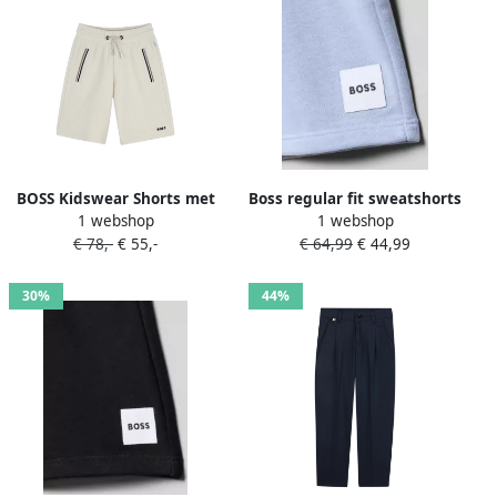
BOSS Kidswear Shorts met
Boss regular fit sweatshorts
1 webshop
1 webshop
trekkoord Beige
met tunnelkoord
€ 78,-
€ 55,-
€ 64,99
€ 44,99
30%
44%