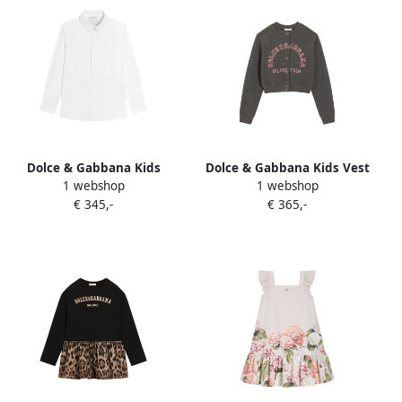
Dolce & Gabbana Kids
Dolce & Gabbana Kids Vest
1 webshop
1 webshop
Katoenen shirt met knopen
met logoprint Grijs
€ 345,-
€ 365,-
Wit