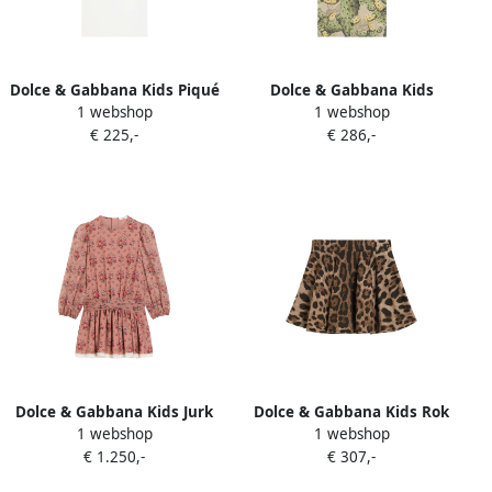
Dolce & Gabbana Kids Piqué
Dolce & Gabbana Kids
1 webshop
1 webshop
poloshirt met DG-patch Wit
Popeline shirt met
€ 225,-
€ 286,-
cactusprint Groen
Dolce & Gabbana Kids Jurk
Dolce & Gabbana Kids Rok
1 webshop
1 webshop
met bloe print en lange
met luipaardprint Bruin
€ 1.250,-
€ 307,-
mouwen Roze