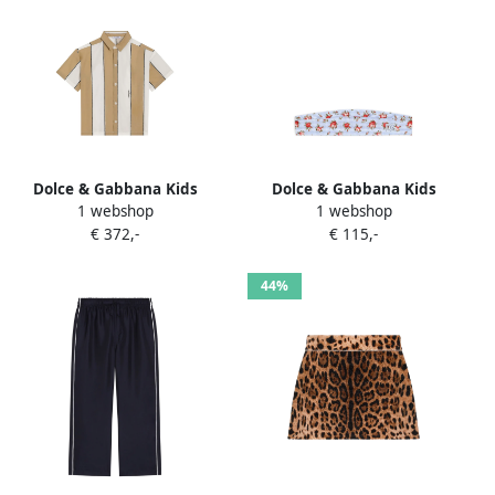
Dolce & Gabbana Kids
Dolce & Gabbana Kids
1 webshop
1 webshop
Popeline shirt met
Haarband met bloe print
€ 372,-
€ 115,-
gestreepte print Beige
Blauw
44%