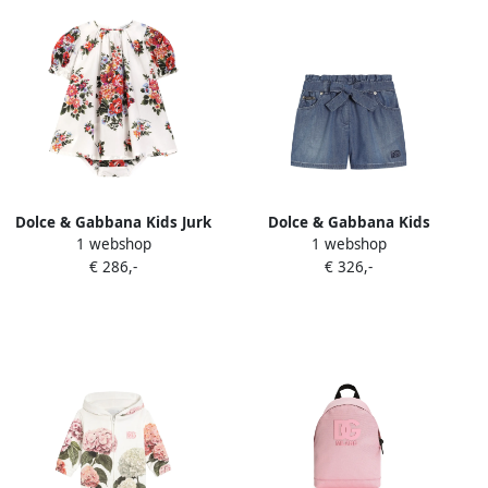
Dolce & Gabbana Kids Jurk
Dolce & Gabbana Kids
1 webshop
1 webshop
met pofmouwen en bloe
Shorts met logo Blauw
€ 286,-
€ 326,-
print Wit