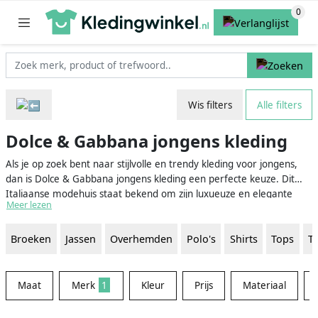
Wis filters
Alle filters
Dolce & Gabbana jongens kleding
Als je op zoek bent naar stijlvolle en trendy kleding voor jongens,
dan is Dolce & Gabbana jongens kleding een perfecte keuze. Dit
Italiaanse modehuis staat bekend om zijn luxueuze en elegante
Meer lezen
ontwerpen, gemaakt van hoogwaardige materialen. Dolce &
Gabbana jongens kleding biedt een breed scala aan kledingstukken,
Broeken
Jassen
Overhemden
Polo's
Shirts
Tops
T
van casual dagelijkse outfits tot formele gelegenheden. Hier kan je
alles vinden, van comfortabele T-shirts en jeans tot stijlvolle jassen
en pakken voor jonge gentlemen.
Maat
Merk
1
Kleur
Prijs
Materiaal