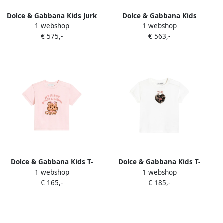
Dolce & Gabbana Kids Jurk
Dolce & Gabbana Kids
1 webshop
1 webshop
met ruches en
Gestreepte katoenen
€ 575,-
€ 563,-
luipaardprint Zwart
canvas jurk met bloe print
Beige
Dolce & Gabbana Kids T-
Dolce & Gabbana Kids T-
1 webshop
1 webshop
shirt met grafische print
shirt met hartapplicatie Wit
€ 165,-
€ 185,-
Roze