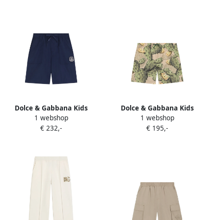
Dolce & Gabbana Kids
Dolce & Gabbana Kids
1 webshop
1 webshop
Shorts met logopatch Blauw
Medium nylon zwembroek
€ 232,-
€ 195,-
met cactusprint Beige