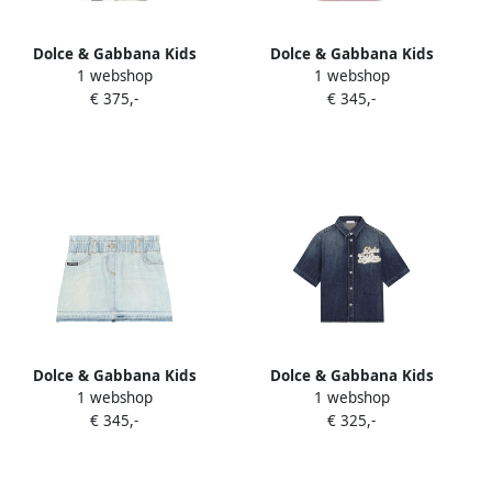
Dolce & Gabbana Kids
Dolce & Gabbana Kids
1 webshop
1 webshop
Sweater met bloe print
Rugzak met DG-patch Roze
€ 375,-
€ 345,-
patch en capuchon Wit
Dolce & Gabbana Kids
Dolce & Gabbana Kids
1 webshop
1 webshop
Spijkerrok Blauw
Spijkershirt met patch
€ 345,-
€ 325,-
Blauw