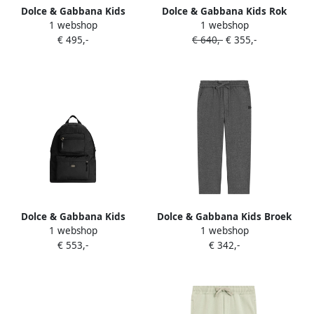
Dolce & Gabbana Kids
Dolce & Gabbana Kids Rok
1 webshop
1 webshop
Zijden broek met afwerking
met luipaardprint Bruin
€ 495,-
€ 640,-
€ 355,-
Blauw
Dolce & Gabbana Kids
Dolce & Gabbana Kids Broek
1 webshop
1 webshop
Rugzak met logopatch
met elastische taille Grijs
€ 553,-
€ 342,-
Zwart