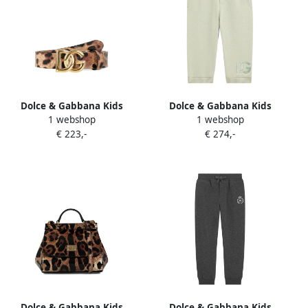
Dolce & Gabbana Kids
Dolce & Gabbana Kids
1 webshop
1 webshop
Gespriem met luipaardprint
Trainingsbroek met
€ 223,-
€ 274,-
en DG-logo Bruin
geborduurd logo Groen
Dolce & Gabbana Kids
Dolce & Gabbana Kids