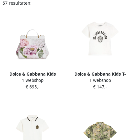
57 resultaten:
Dolce & Gabbana Kids
Dolce & Gabbana Kids T-
1 webshop
1 webshop
Dauphine Sicily handtas
shirt met grafische print
€ 695,-
€ 147,-
van kalfsleer met bloe print
Wit
Wit