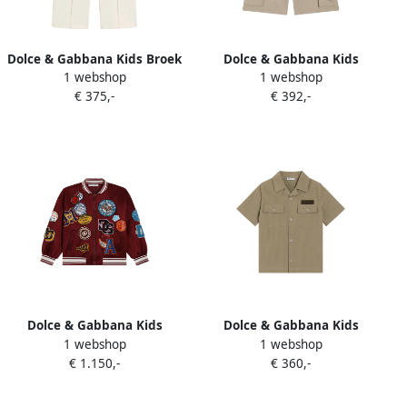
Dolce & Gabbana Kids Broek
Dolce & Gabbana Kids
1 webshop
1 webshop
met geborduurd logo Wit
Gabardine bermuda shorts
€ 375,-
€ 392,-
Beige
Dolce & Gabbana Kids
Dolce & Gabbana Kids
1 webshop
1 webshop
Bomberjack verfraaid met
Gestreept T-shirt met
€ 1.150,-
€ 360,-
applicatie Rood
klepzak Beige