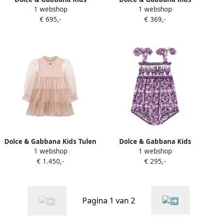
1 webshop
1 webshop
Schoudertas met
Trainingsbroek met
€ 695,-
€ 369,-
luipaardprint Bruin
elastische cuffs Grijs
Dolce & Gabbana Kids Tulen
Dolce & Gabbana Kids
1 webshop
1 webshop
jurk Roze
Romper van stretch-katoen
€ 1.450,-
€ 295,-
Wit
Pagina 1 van 2