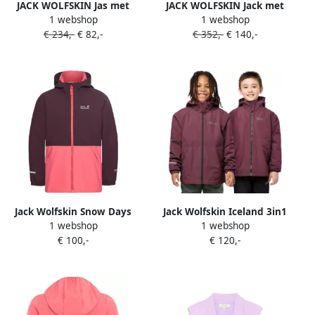
JACK WOLFSKIN Jas met
JACK WOLFSKIN Jack met
1 webshop
1 webshop
capuchon Paars
capuchon Paars
€ 234,-
€ 82,-
€ 352,-
€ 140,-
Jack Wolfskin Snow Days
Jack Wolfskin Iceland 3in1
1 webshop
1 webshop
Jacket Kids Winterjack
Jacket Kids 3in1 jack
€ 100,-
€ 120,-
Kinderen 104 amaranth
Kinderen 104 amaranth