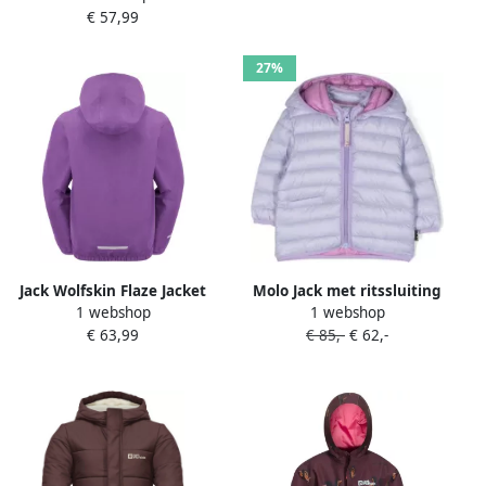
€ 57,99
Kinderen 116 wild blossom
wild blossom
27%
Jack Wolfskin Flaze Jacket
Molo Jack met ritssluiting
1 webshop
1 webshop
Kids Regenjack Kinderen
Paars
€ 63,99
€ 85,-
€ 62,-
104 sea rose Sea Rose