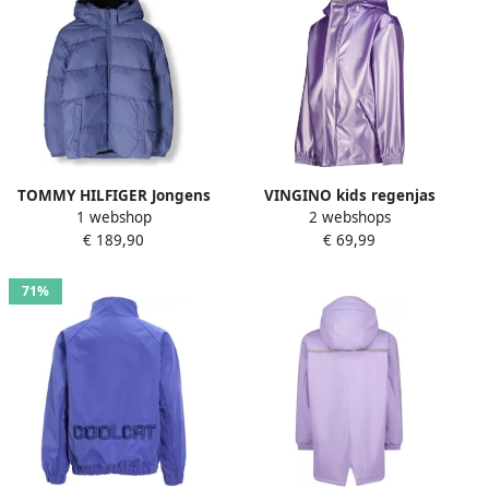
TOMMY HILFIGER Jongens
VINGINO kids regenjas
1 webshop
2 webshops
Jassen Essential Down
Lightning lila metallic Paars
€ 189,90
€ 69,99
Jacket Lila
Polypropyleen Capuchon
134 140
71%