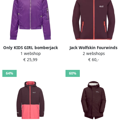
Only KIDS GIRL bomberjack
Jack Wolfskin Fourwinds
1 webshop
2 webshops
tussen KOGTHILDE paars
Jacket Kids Softshelljack
€ 25,99
€ 60,-
Jas Meisjes Polyester Ronde
Kinderen 104 amaranth
hals 104
64%
60%