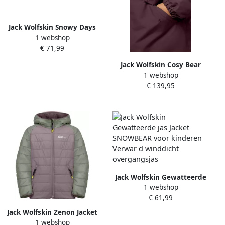
Jack Wolfskin Snowy Days
1 webshop
Jacket Kids Regenjack
€ 71,99
Kinderen 104 enberry pink
Jack Wolfskin Cosy Bear
1 webshop
Jacket Winterjack 104
€ 139,95
enberry pink
Jack Wolfskin Gewatteerde
1 webshop
jas Jacket SNOWBEAR voor
€ 61,99
kinderen Verwar d
winddicht overgangsjas
Jack Wolfskin Zenon Jacket
1 webshop
Kids Jack voor- en najaar