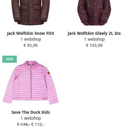
Jack Wolfskin Snow FOX
Jack Wolfskin Gleely 2L Ins
1 webshop
1 webshop
Jacket Kids Winterjack
Print Jacket Kids Winterjack
€ 95,99
€ 103,99
Kinderen 104 enberry
Kinderen 104 boysenberry
51 boysenberry 51
20%
Save The Duck Kids
1 webshop
Gewatteerd jack Paars
€ 138,-
€ 110,-