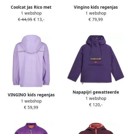
Coolcat Jas Rico met
Vingino kids regenjas
1 webshop
1 webshop
borduursel paars
Twilight lila
€ 44,95
€ 13,-
€ 79,99
Napapijri gewatteerde
VINGINO kids regenjas
1 webshop
winterjas K NORTHFARER W
1 webshop
Thyfoon lila Paars
€ 120,-
met logo paars Jongens
€ 59,99
Polypropyleen Capuchon
Polyamide Capuchon 152
110 116