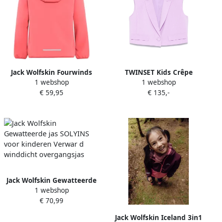
Jack Wolfskin Fourwinds
TWINSET Kids Crêpe
1 webshop
1 webshop
Jacket Kids Softshelljack
cropped gilet Paars
€ 59,95
€ 135,-
Kinderen 104 sunset coral
sunset coral
Jack Wolfskin Gewatteerde
1 webshop
jas SOLYINS voor kinderen
€ 70,99
Verwar d winddicht
overgangsjas
Jack Wolfskin Iceland 3in1