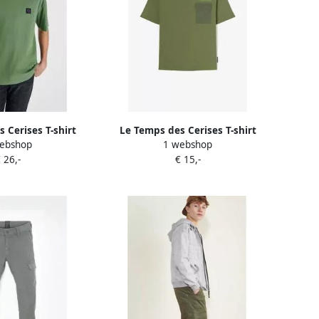
 Cerises T-shirt
Le Temps des Cerises T-shirt
ebshop
1 webshop
 TIABO-T-shirt
MASONBO
 26,-
€ 15,-