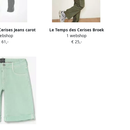
erises Jeans carot
Le Temps des Cerises Broek
ebshop
1 webshop
 lengte 34
cargo TRITON
 61,-
€ 25,-