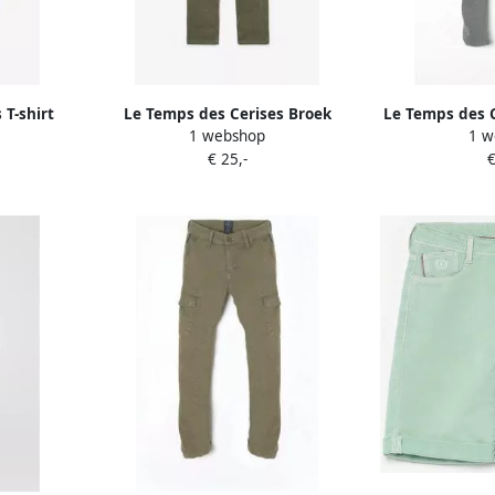
 T-shirt
Le Temps des Cerises Broek
Le Temps des C
1 webshop
1 w
MASONBO
cargo AARAN
KALVIN
€ 25,-
€