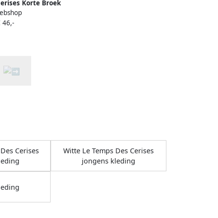
erises Korte Broek
ebshop
 short JOGG
 46,-
Des Cerises
Witte Le Temps Des Cerises
leding
jongens kleding
leding