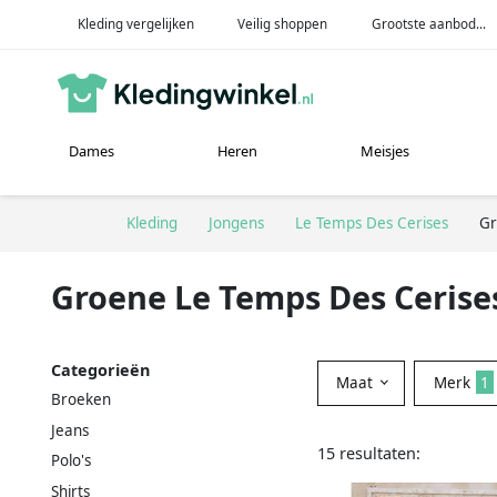
Kleding vergelijken
Veilig shoppen
Grootste aanbod...
Dames
Heren
Meisjes
Kleding
Jongens
Le Temps Des Cerises
Gr
Groene Le Temps Des Cerise
Categorieën
Maat
Merk
1
Broeken
Jeans
15 resultaten:
Polo's
Shirts