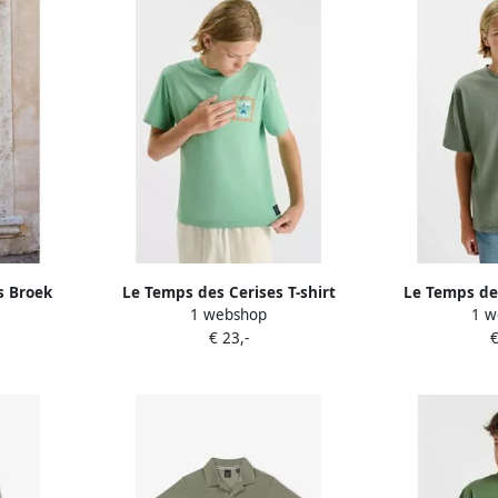
s Broek
Le Temps des Cerises T-shirt
Le Temps des
1 webshop
1 w
oek
WAVEBO-T-shirt
Korte Mouw 
€ 23,-
€