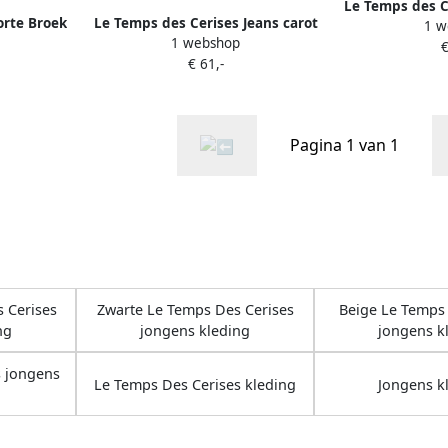
Le Temps des C
orte Broek
Le Temps des Cerises Jeans carot
1 w
Bermuda
1 webshop
OGG
KALVIN lengte 34
€
€ 61,-
Pagina 1 van 1
 Cerises
Zwarte Le Temps Des Cerises
Beige Le Temps 
ng
jongens kleding
jongens k
s jongens
Le Temps Des Cerises kleding
Jongens k