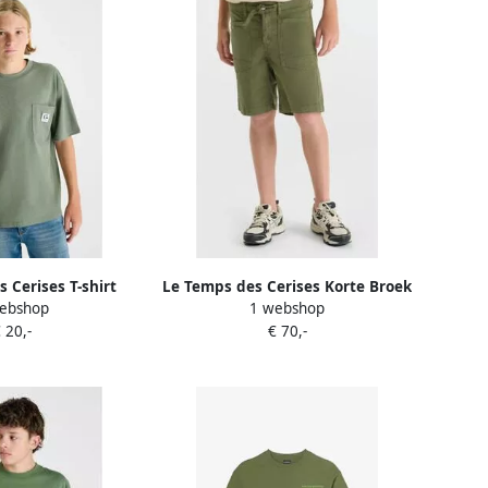
 Cerises T-shirt
Le Temps des Cerises Korte Broek
ebshop
1 webshop
PATUBO-T-shirt
Bermudashort HAXO WO
 20,-
€ 70,-