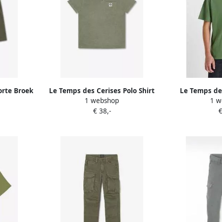
orte Broek
Le Temps des Cerises Polo Shirt
Le Temps des
1 webshop
1 w
roek
Korte Mouw ERANBO-poloshirt
Korte Mouw
€ 38,-
€