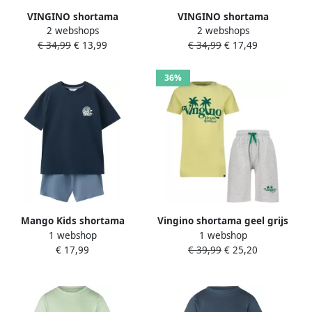
VINGINO shortama
VINGINO shortama
2 webshops
2 webshops
WALBERTO zwart blauw
WALBERTO donkerblauw
€ 34,99
€ 13,99
€ 34,99
€ 17,49
Jongens Katoen Ronde hals
army Jongens Katoen Ronde
All over print 122-128
hals All over print 110-116
36%
Mango Kids shortama
Vingino shortama geel grijs
1 webshop
1 webshop
donkerblauw
melange
€ 17,99
€ 39,99
€ 25,20