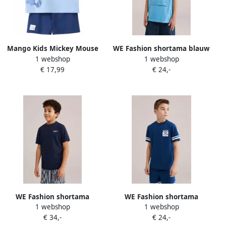
Mango Kids Mickey Mouse
WE Fashion shortama blauw
1 webshop
1 webshop
shortama blauw
€ 17,99
€ 24,-
WE Fashion shortama
WE Fashion shortama
1 webshop
1 webshop
donkerblauw (set van 2)
marineblauw
€ 34,-
€ 24,-