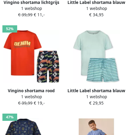
Vingino shortama lichtgrijs
Little Label shortama blauw
1 webshop
1 webshop
melange
€ 39,99
€ 11,-
€ 34,95
52%
Vingino shortama rood
Little Label shortama blauw
1 webshop
1 webshop
zwart
€ 39,99
€ 19,-
€ 29,95
47%