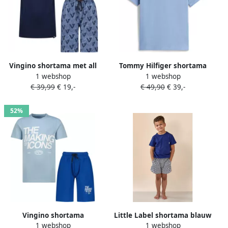
Vingino shortama met all
Tommy Hilfiger shortama
1 webshop
1 webshop
over print donkerblauw
donkerblauw lichtblauw
€ 39,99
€ 19,-
€ 49,90
€ 39,-
blauw
52%
Vingino shortama
Little Label shortama blauw
1 webshop
1 webshop
lichtblauw blauw