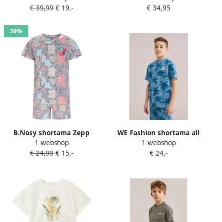
€ 39,99
€ 19,-
€ 34,95
39%
B.Nosy shortama Zepp
WE Fashion shortama all
1 webshop
1 webshop
blauw
over print blauw
€ 24,99
€ 15,-
€ 24,-