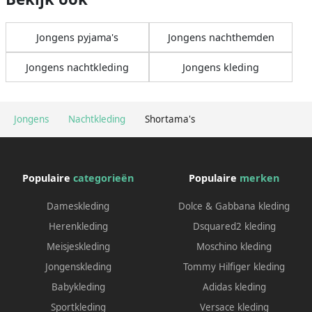
Jongens pyjama's
Jongens nachthemden
Jongens nachtkleding
Jongens kleding
Jongens
Nachtkleding
Shortama's
Populaire
categorieën
Populaire
merken
Dameskleding
Dolce & Gabbana kleding
Herenkleding
Dsquared2 kleding
Meisjeskleding
Moschino kleding
Jongenskleding
Tommy Hilfiger kleding
Babykleding
Adidas kleding
Sportkleding
Versace kleding