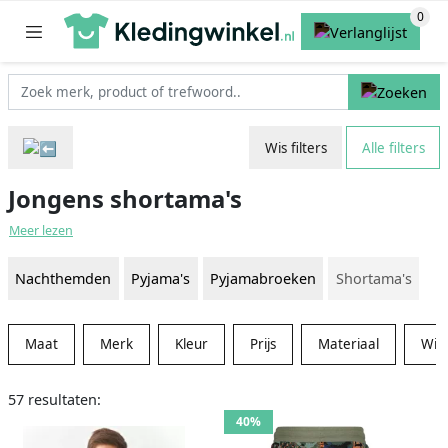
Wis filters
Alle filters
Jongens shortama's
Meer lezen
Nachthemden
Pyjama's
Pyjamabroeken
Shortama's
Maat
Merk
Kleur
Prijs
Materiaal
Win
57 resultaten:
40%