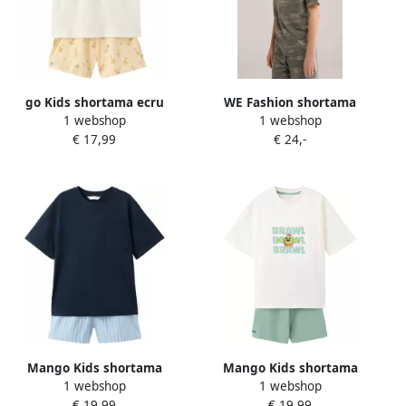
go Kids shortama ecru
WE Fashion shortama
1 webshop
1 webshop
lichtgeel
donkergroen
€ 17,99
€ 24,-
Mango Kids shortama
Mango Kids shortama
1 webshop
1 webshop
donkerblauw lichtblauw
lichtgroen ecru
€ 19,99
€ 19,99