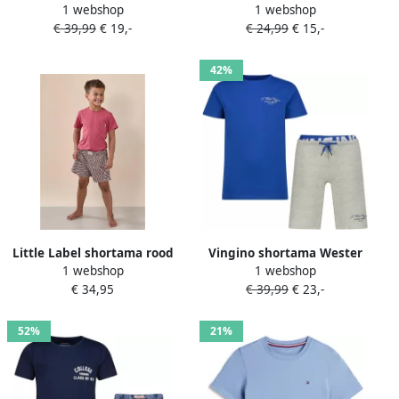
1 webshop
1 webshop
melange donkerblauw
geel
€ 39,99
€ 19,-
€ 24,99
€ 15,-
42%
Little Label shortama rood
Vingino shortama Wester
1 webshop
1 webshop
blauw
€ 34,95
€ 39,99
€ 23,-
52%
21%