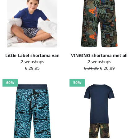
Little Label shortama van
VINGINO shortama met all
2 webshops
2 webshops
biologisch katoen blauw
over print oranje army
€ 29,95
€ 34,99
€ 20,99
grijs Jongens Stretchkatoen
Jongens Stretchkatoen
Ronde hals 146
Ronde hals 110-116
60%
50%