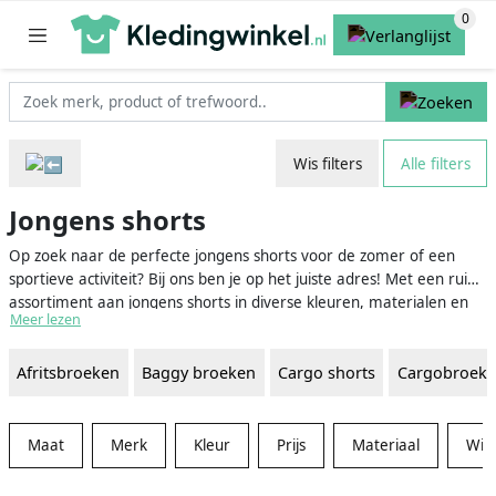
Wis filters
Alle filters
Jongens shorts
Op zoek naar de perfecte jongens shorts voor de zomer of een
sportieve activiteit? Bij ons ben je op het juiste adres! Met een ruim
assortiment aan jongens shorts in diverse kleuren, materialen en
Meer lezen
designs zal je zeker de ideale shorts vinden voor jouw zoon, neefje
of kleinzoon. Bovendien wordt het vergelijken van prijzen en het
Afritsbroeken
Baggy broeken
Cargo shorts
Cargobroek
vinden van de beste deal een eitje dankzij onze overzichtelijke
vergelijkingswebsite.
Maat
Merk
Kleur
Prijs
Materiaal
Win