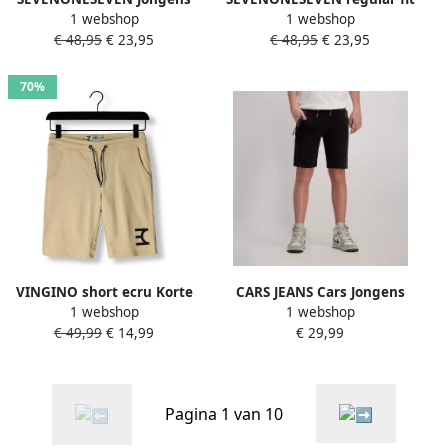
1 webshop
1 webshop
Broeken Short Zand
short blauw Korte broek
€ 48,95
€ 23,95
€ 48,95
€ 23,95
Jongens Stretchkatoen 110
116
70%
VINGINO short ecru Korte
CARS JEANS Cars Jongens
1 webshop
1 webshop
broek Jongens Katoen 140
Broeken Kids Braga Sw
€ 49,99
€ 14,99
€ 29,99
Short Zwart
Pagina 1 van 10