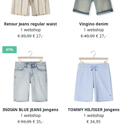
Retour Jeans regular waist
Vingino denim
1 webshop
1 webshop
gestreepte casual short
regular waist short medium
€ 39,99
€ 27,-
€ 49,99
€ 27,-
crème
blue denim
41%
INDIAN BLUE JEANS Jongens
TOMMY HILFIGER Jongens
1 webshop
1 webshop
Jeans Long Denim Short
Broeken Jersey Seersucker
€ 59,95
€ 35,-
€ 34,95
Light Jeans Lichtblauw
Sweatshort Lichtblauw