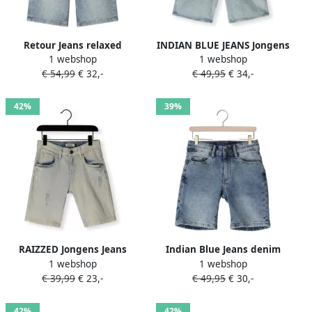
Retour Jeans relaxed
INDIAN BLUE JEANS Jongens
1 webshop
1 webshop
regular waist short medium
Jeans Wide Denim Short
€ 54,99
€ 32,-
€ 49,95
€ 34,-
blue denim
Light Jeans Lichtblauw
42%
39%
RAIZZED Jongens Jeans
Indian Blue Jeans denim
1 webshop
1 webshop
Oregon Crafted Lichtblauw
wide leg regular waist
€ 39,99
€ 23,-
€ 49,95
€ 30,-
short medium blue denim
42%
42%