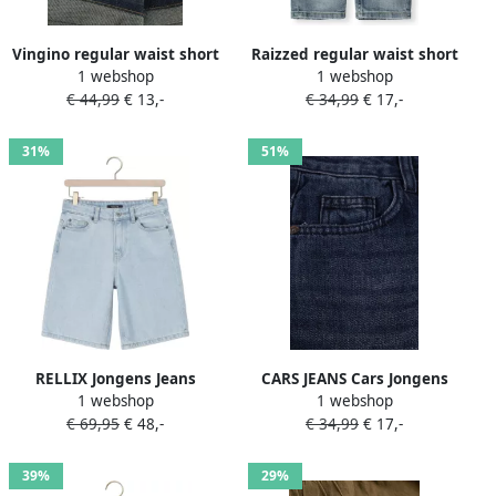
Vingino regular waist short
Raizzed regular waist short
1 webshop
1 webshop
medium blue denim
light blue denim
€ 44,99
€ 13,-
€ 34,99
€ 17,-
31%
51%
RELLIX Jongens Jeans
CARS JEANS Cars Jongens
1 webshop
1 webshop
Denim Shorts Skater
Jeans Bowery Donkerblauw
€ 69,95
€ 48,-
€ 34,99
€ 17,-
Lichtblauw
39%
29%