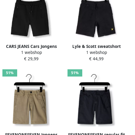
CARS JEANS Cars Jongens
Lyle & Scott sweatshort
1 webshop
1 webshop
Broeken Herell Zwart
MLB2012V donkerblauw
€ 29,99
€ 44,99
Effen 128 134
51%
51%
SEVENONESEVEN Jongens
SEVENONESEVEN regular fit