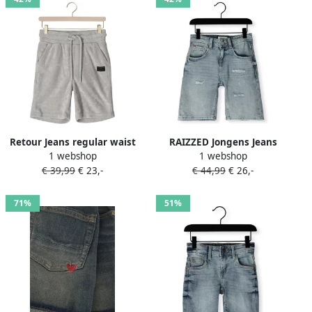
Retour Jeans regular waist
RAIZZED Jongens Jeans
1 webshop
1 webshop
casual short lichtgrijs
Orlando Crafted Lichtblauw
€ 39,99
€ 23,-
€ 44,99
€ 26,-
71%
51%