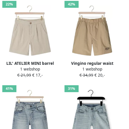
22%
42%
LIL' ATELIER MINI barrel
Vingino regular waist
1 webshop
1 webshop
regular waist casual short
casual short zand
€ 21,99
€ 17,-
€ 34,99
€ 20,-
beige
41%
31%