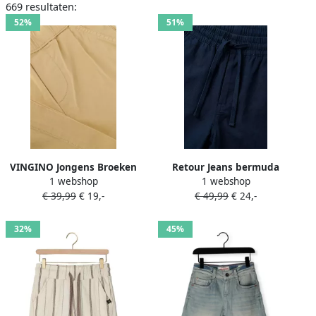
669 resultaten:
52%
51%
VINGINO Jongens Broeken
Retour Jeans bermuda
1 webshop
1 webshop
Icon-bermuda Zand
shorts met linnen
€ 39,99
€ 19,-
€ 49,99
€ 24,-
donkerblauw
32%
45%