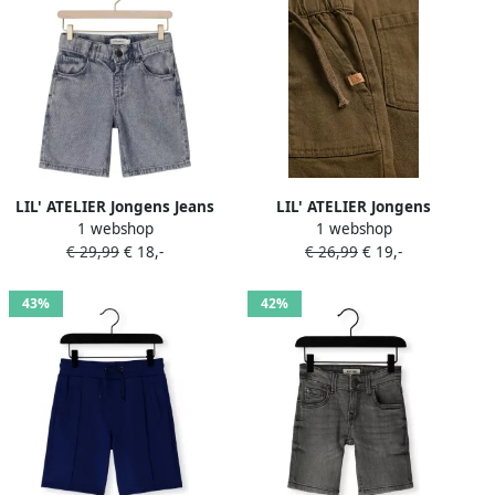
LIL' ATELIER Jongens Jeans
LIL' ATELIER Jongens
1 webshop
1 webshop
Nmmfunda Loose Dnm
Broeken Nmmfrederik
€ 29,99
€ 18,-
€ 26,99
€ 19,-
Shorts 5552-fd Lil
Loose Shorts Lil Olijf
Lichtblauw
43%
42%