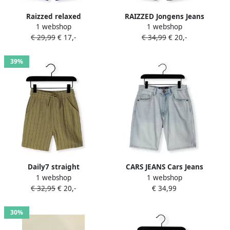
Raizzed relaxed
RAIZZED Jongens Jeans
1 webshop
1 webshop
regular waist casual short
Oregon Donkergrijs
€ 29,99
€ 17,-
€ 34,99
€ 20,-
donkerblauw
39%
Daily7 straight
CARS JEANS Cars Jeans
1 webshop
1 webshop
regular waist gestreepte
Bowery Lichtblauw
€ 32,95
€ 20,-
€ 34,99
casual short olijfgroen
30%