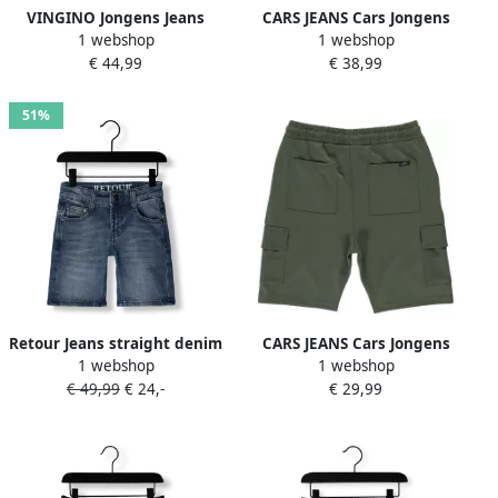
VINGINO Jongens Jeans
CARS JEANS Cars Jongens
1 webshop
1 webshop
Charlie Icon Blauw
Jeans California Lichtblauw
€ 44,99
€ 38,99
51%
Retour Jeans straight denim
CARS JEANS Cars Jongens
1 webshop
1 webshop
short light blue denim
Broeken Redush Groen
€ 49,99
€ 24,-
€ 29,99