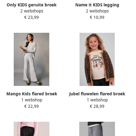
Only KIDS geruite broek
Name it KIDS legging
2 webshops
2 webshops
Pop grijs melange zwart wit
NKFVIVIAN donkergrijs
€ 23,99
€ 10,99
Meisjes Polyester Ruit 140
melange Meisjes
Stretchkatoen 146
Mango Kids flared broek
Jubel fluwelen flared broek
1 webshop
1 webshop
grijs
City Chic antraciet
€ 22,99
€ 28,99