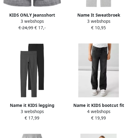
KIDS ONLY Jeansshort
Name It Sweatbroek
3 webshops
3 webshops
KOGCOMET WIDE SHORTS
NKFMILLE voor meisjes met
€ 24,99
€ 17,-
€ 10,95
DNM MAT624 NOOS
rechte pijpen en elastische
tailleband
Name it KIDS legging
Name it KIDS bootcut fit
3 webshops
4 webshops
NKFVIVIAN set van 2
jeans NKFPOLLY black
€ 17,99
€ 19,99
donkergrijs melange zwart
denim Grijs Meisjes
Meisjes Stretchkatoen 146
Stretchdenim 122
152