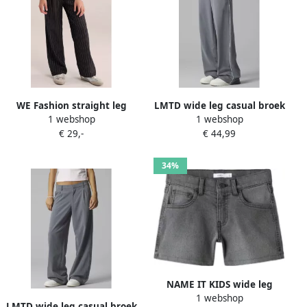
WE Fashion straight leg
LMTD wide leg casual broek
1 webshop
1 webshop
gestreepte pantalon
grijs
€ 29,-
€ 44,99
antraciet
34%
NAME IT KIDS wide leg
1 webshop
short grey denim
LMTD wide leg casual broek