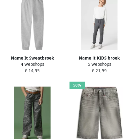
Name It Sweatbroek
Name it KIDS broek
4 webshops
5 webshops
NKMSWEAT – Jogger met
NKMHONK donkergrijs
€ 14,95
€ 21,59
verstelbare tailleband en
melange Sweat Melée 116
ribboorden
50%