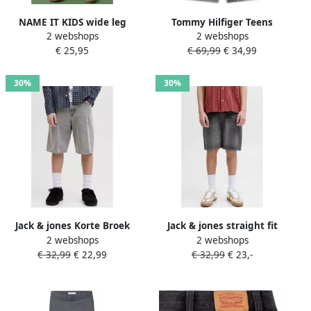
NAME IT KIDS wide leg
Tommy Hilfiger Teens
2 webshops
2 webshops
casual broek met
regular fit korte jeans met
€ 25,95
€ 69,99
€ 34,99
panterprint grijs
5-pocketmodel
30%
30%
Jack & jones Korte Broek
Jack & jones straight fit
2 webshops
2 webshops
Jack & Jones JJIALEX
short met logopatch model
€ 32,99
€ 22,99
€ 32,99
€ 23,-
JJORIGINAL SHORTS SQ 732
'Tony'