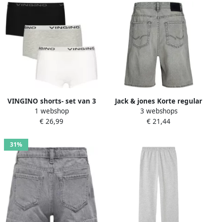
VINGINO shorts- set van 3
Jack & jones Korte regular
1 webshop
3 webshops
grijs melange zwart wit Slip
fit jeans in 5-pocketmodel
€ 26,99
€ 21,44
Meisjes Stretchkatoen 122
model 'TONY'
128
31%