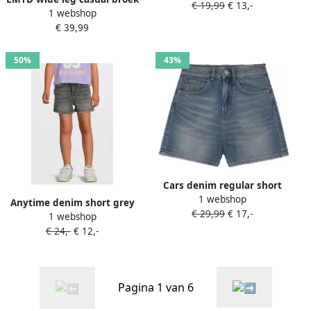
€ 19,99
€ 13,-
1 webshop
met plooien grijs
€ 39,99
50%
43%
Cars denim regular short
1 webshop
stonewashed
Anytime denim short grey
€ 29,99
€ 17,-
1 webshop
denim
€ 24,-
€ 12,-
Pagina 1 van 6