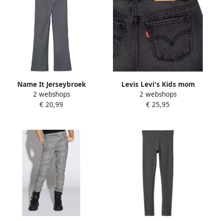
Name It Jerseybroek
Levis Levi's Kids mom
2 webshops
2 webshops
NKFFRIKKALI voor meisjes
denim short yonder w o
€ 20,99
€ 25,95
met uitlopende pijpen en
destruction Korte broek
viscose
Grijs Effen 116