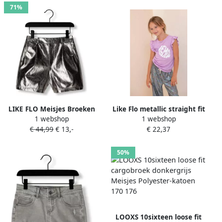
71%
LIKE FLO Meisjes Broeken
Like Flo metallic straight fit
1 webshop
1 webshop
Fantasy Flo Metallic Short
broek grijs multicolor
€ 44,99
€ 13,-
€ 22,37
Zilver
Meisjes Polyester 146
50%
LOOXS 10sixteen loose fit