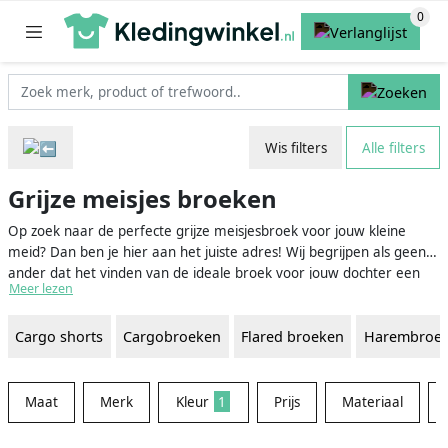
Wis filters
Alle filters
Grijze meisjes broeken
Op zoek naar de perfecte grijze meisjesbroek voor jouw kleine
meid? Dan ben je hier aan het juiste adres! Wij begrijpen als geen
ander dat het vinden van de ideale broek voor jouw dochter een
Meer lezen
hele uitdaging kan zijn. In ons brede aanbod aan grijze
meisjesbroeken vind je zeker en vast de geschikte broek voor
Cargo shorts
Cargobroeken
Flared broeken
Harembroe
iedere gelegenheid en stijl. Of je nu op zoek bent naar een stoere
jeans, een comfortabele joggingbroek of een nette pantalon, hier
staan alle opties voor je op een rij.
Maat
Merk
Kleur
1
Prijs
Materiaal