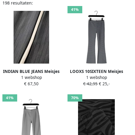
198 resultaten:
41%
INDIAN BLUE JEANS Meisjes
LOOXS 10SIXTEEN Meisjes
1 webshop
1 webshop
Broeken Pants Extra Wide
Broeken 2601-5639 Multi
€ 67,50
€ 42,95
€ 25,-
Pinstripe Donkergrijs
41%
70%