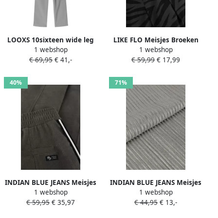
LOOXS 10sixteen wide leg
LIKE FLO Meisjes Broeken
1 webshop
1 webshop
casual broek lichtgrijs
Fiene Flo Pants Donkergrijs
€ 69,95
€ 41,-
€ 59,99
€ 17,99
40%
71%
INDIAN BLUE JEANS Meisjes
INDIAN BLUE JEANS Meisjes
1 webshop
1 webshop
Broeken Wide Pants
Broeken Wide Pants
€ 59,95
€ 35,97
€ 44,95
€ 13,-
Peached Donkergrijs
Metallic Grijs