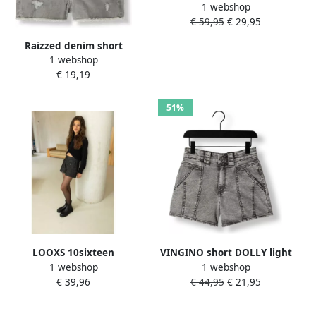
1 webshop
cargobroek donkergrijs
€ 59,95
€ 29,95
Meisjes Polyester-katoen
170 176
Raizzed denim short
1 webshop
Louisiana Crafted light grey
€ 19,19
stone Korte broek Grijs
Meisjes Stretchdenim 140
51%
LOOXS 10sixteen
VINGINO short DOLLY light
1 webshop
1 webshop
gemêleerde casual short
grey Korte broek Grijs
€ 39,96
€ 44,95
€ 21,95
donkergrijs Korte broek
Meisjes Stretchdenim Effen
Meisjes Polyester 116
104