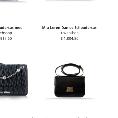
udertas met
Miu Leren Dames Schoudertas
ebshop
1 webshop
iting Blue Dames
met Envelop Zakken Pink Dames
.917,60
€ 1.804,80