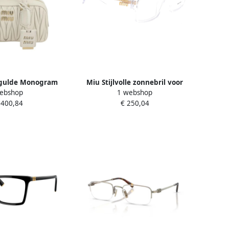
gulde Monogram
Miu Stijlvolle zonnebril voor
ebshop
1 webshop
t Schouderband
modeliefhebbers Gray Unisex
.400,84
€ 250,04
e Dames