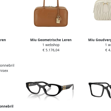
eren
Miu Geometrische Leren
Miu Goudver
1 webshop
1 w
onogram
Schoudertas met Hangslot Brown
Handtas me
€ 5.176,04
€ 4
mes
Dames
Whit
onnebril