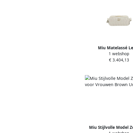
Miu Matelassé L
1 webshop
Schoudertas met M
€ 3.404,13
Plaque White Da
Miu Stijlvolle Model Z