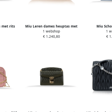
 met rits
Miu Leren dames heuptas met
Miu Scho
1 webshop
1 w
rits Beige Dames
drukknoopslu
€ 1.240,80
€ 1