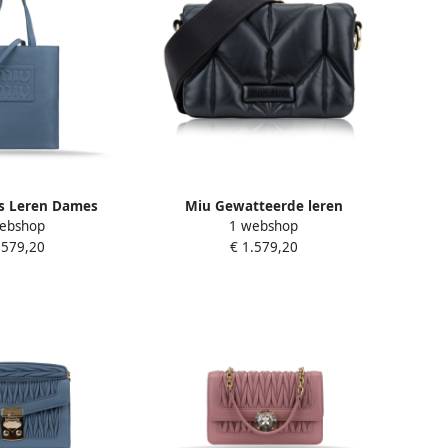
s Leren Dames
Miu Gewatteerde leren
ebshop
1 webshop
as Blue Dames
schoudertas voor dames Black
.579,20
€ 1.579,20
Dames