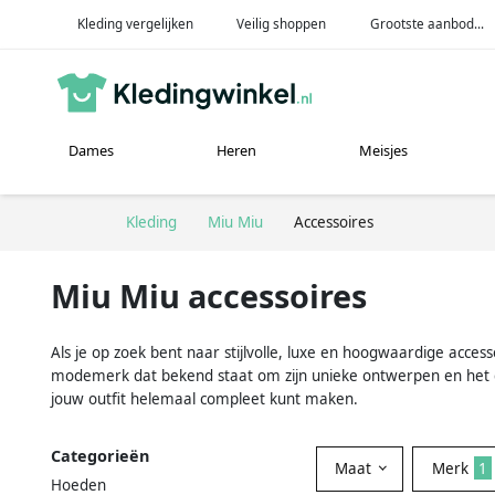
Kleding vergelijken
Veilig shoppen
Grootste aanbod...
Dames
Heren
Meisjes
Kleding
Miu Miu
Accessoires
Miu Miu accessoires
Als je op zoek bent naar stijlvolle, luxe en hoogwaardige acce
modemerk dat bekend staat om zijn unieke ontwerpen en het ge
jouw outfit helemaal compleet kunt maken.
Categorieën
Maat
Merk
1
Hoeden