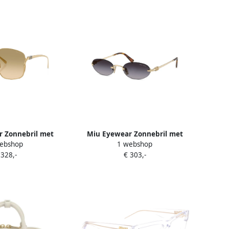
 Zonnebril met
Miu Eyewear Zonnebril met
ebshop
1 webshop
montuur Goud
ovalen montuur Goud
 328,-
€ 303,-