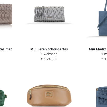
tas met
Miu Leren Schoudertas
Miu Madra
1 webshop
1 w
wn Dames
Magnetische Knoop Gray Dames
Schoudert
€ 1.240,80
€ 1