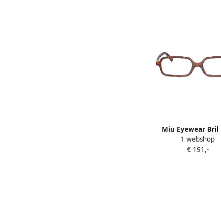
Miu Eyewear Bril
1 webshop
rechthoekig montu
€ 191,-
schildpadschild desi