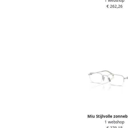
1 webshop
voor Vrouwen Brown
€ 262,26
Miu Stijlvolle zonneb
1 webshop
vrouwen Gray Un