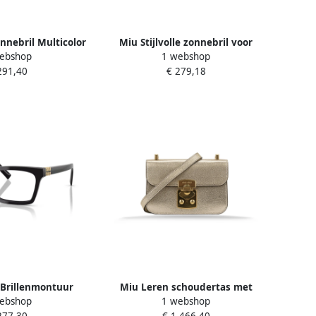
nnebril Multicolor
Miu Stijlvolle zonnebril voor
ebshop
1 webshop
ames
vrouwen Gray Unisex
291,40
€ 279,18
Brillenmontuur
Miu Leren schoudertas met
ebshop
1 webshop
 Black Unisex
drukknoopsluiting Yellow Dames