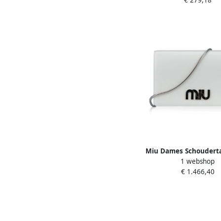
€ 279,18
Miu Dames Schouderta
1 webshop
Stijl White Dam
€ 1.466,40