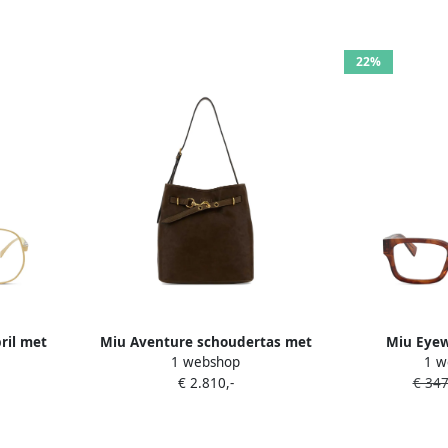
22%
ril met
Miu Aventure schoudertas met
Miu Eyew
1 webshop
1 w
Goud
gesp en logo-reliëf Bruin
rechthoekig
€ 2.810,-
€ 347