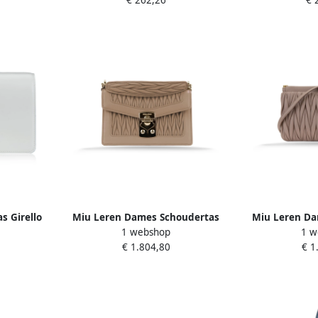
€ 262,26
€ 
s Girello
Miu Leren Dames Schoudertas
Miu Leren Da
1 webshop
1 w
es
met Kliksluiting Beige Dames
Magneetsluit
€ 1.804,80
€ 1