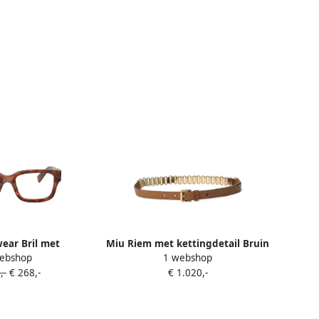
ear Bril met
Miu Riem met kettingdetail Bruin
ebshop
1 webshop
 montuur Bruin
,-
€ 268,-
€ 1.020,-