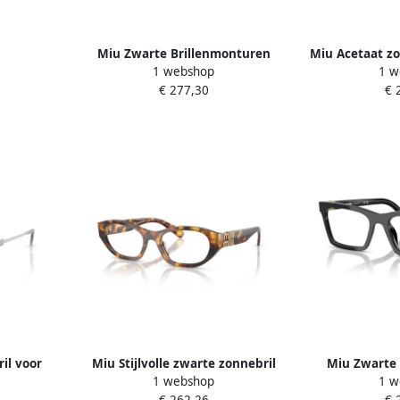
 Unisex
Miu Zwarte Brillenmonturen
Miu Acetaat zo
1 webshop
1 w
Zonnebril Black Unisex
D
€ 277,30
€ 
ril voor
Miu Stijlvolle zwarte zonnebril
Miu Zwarte 
1 webshop
1 w
isex
voor vrouwen Multicolor Unisex
Zonnebril