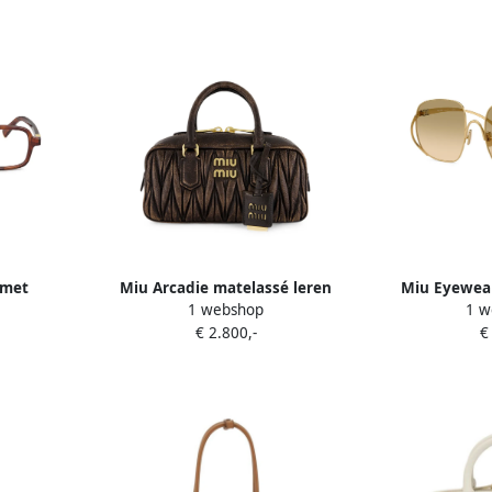
 met
Miu Arcadie matelassé leren
Miu Eyewear
1 webshop
1 w
ur en
crossbodytas Bruin
vierkant 
€ 2.800,-
€
gn Bruin