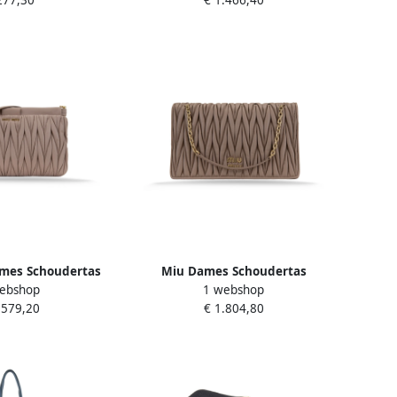
277,30
€ 1.466,40
mes Schoudertas
Miu Dames Schoudertas
ebshop
1 webshop
ing Beige Dames
Magneetknoop Leer Brown
.579,20
€ 1.804,80
Dames