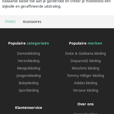
Italiaanse klasse toe aan je garderobe en creëer je moeiteloos een
stijlvolle en geraffineerde uitstraling.
PINKO
Accessoires
Populaire
categorieën
Populaire
merken
Dameskleding
Dolce & Gabbana kleding
Herenkleding
Dsquared2 kleding
Meisjeskleding
Moschino kleding
Jongenskleding
Tommy Hilfiger kleding
Babykleding
Adidas kleding
Sportkleding
Versace kleding
Over ons
Klantenservice