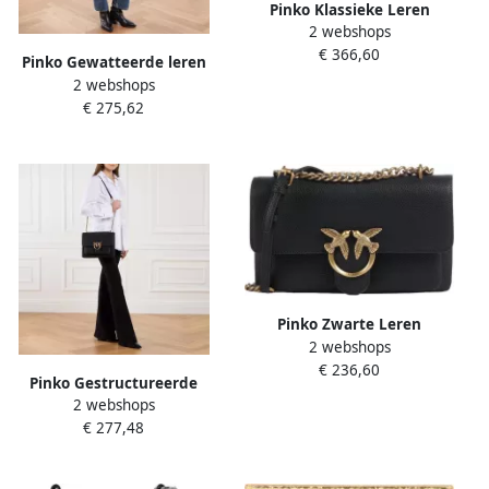
Pinko Klassieke Leren
2 webshops
Zadeltas Green Dames
€ 366,60
Pinko Gewatteerde leren
2 webshops
crossbody tas met
€ 275,62
liefdesvogels Black Dames
Pinko Zwarte Leren
2 webshops
Schoudertas Met
€ 236,60
Kliksluiting Black Dames
Pinko Gestructureerde
2 webshops
Leren Schoudertas met
€ 277,48
Love Birds Gesp Black
Dames