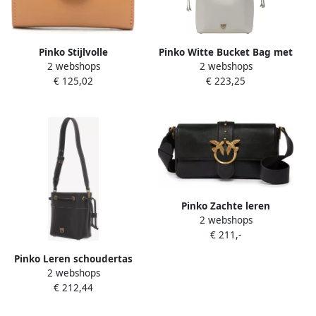
Pinko Stijlvolle
Pinko Witte Bucket Bag met
2 webshops
2 webshops
Portemonnee met Meerdere
Metallic Love Birds Logo
€ 125,02
€ 223,25
Compartimenten Brown
White Dames
Dames
Pinko Zachte leren
2 webshops
schoudertas met Love Birds
€ 211,-
detail Black Dames
Pinko Leren schoudertas
2 webshops
met Love Birds Black Dames
€ 212,44