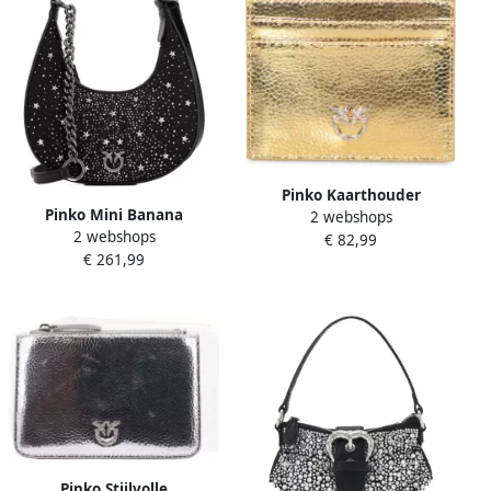
Pinko Kaarthouder
Pinko Mini Banana
2 webshops
Portemonnees voor
2 webshops
Schoudertas Black Dames
€ 82,99
Stijlvolle Organisatie Yellow
€ 261,99
Dames
Pinko Stijlvolle