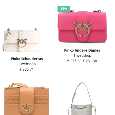
Dames
16%
Pinko Andere Dames
1 webshop
Samenstelling 100%
Pinko Schoudertas
€ 275,40
€ 231,30
Productcode 100059 A0F1
1 webshop
Samenstelling 100% Code
N17Q Pink Dames
€ 235,71
100053-A0F1-Z14Q White
Dames