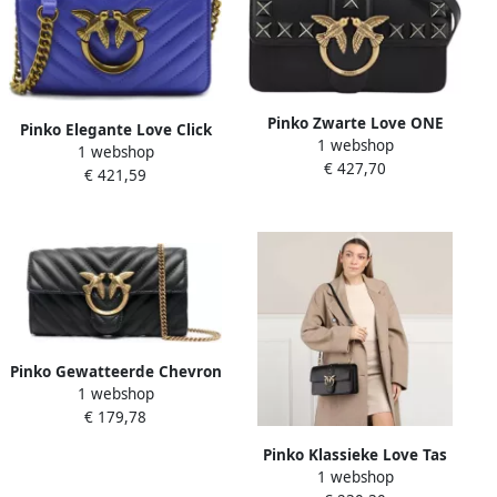
Pinko Zwarte Love ONE
Pinko Elegante Love Click
1 webshop
Mini CL Vitello Seta +
1 webshop
Mini Crossbody Tas Purple
€ 427,70
Geschilderde Studs Tas
€ 421,59
Dames
Black Dames
Pinko Gewatteerde Chevron
1 webshop
Leren Portemonnee met
€ 179,78
Love Birds Gesp Black
Dames
Pinko Klassieke Love Tas
1 webshop
met Interne Verdeling en