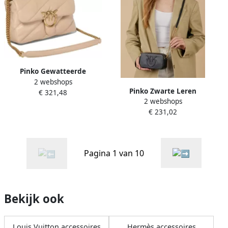
Pinko Gewatteerde
2 webshops
Crossbody Tas Nude
Pinko Zwarte Leren
€ 321,48
Neutrals Beige Dames
2 webshops
Schoudertas met
€ 231,02
Geborduurd Logo Black
Dames
Pagina 1 van 10
Bekijk ook
Louis Vuitton accessoires
Hermès accessoires