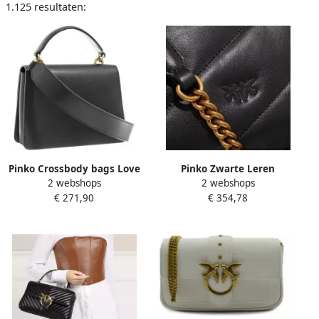
1.125 resultaten:
Pinko Crossbody bags Love
Pinko Zwarte Leren
2 webshops
2 webshops
One Top Handle Mini Light
Crossbody Tas met Gouden
€ 271,90
€ 354,78
in zwart
Decoratieve Gesp Black
Dames