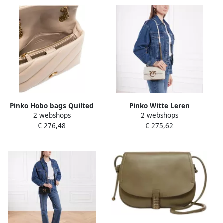
Pinko Hobo bags Quilted
Pinko Witte Leren
2 webshops
2 webshops
Beige Bag With Gold-Tone
Schoudertas met Ketting
€ 276,48
€ 275,62
Embellishment And in beige
White Dames