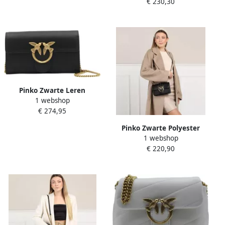
€ 230,30
Gouden Logo Black Dames
Pinko Zwarte Leren
1 webshop
Portemonnee Liefdesvogels
€ 274,95
Detail Black Dames
Pinko Zwarte Polyester
1 webshop
Vrouwen Vierkante Tas
€ 220,90
Black Dames