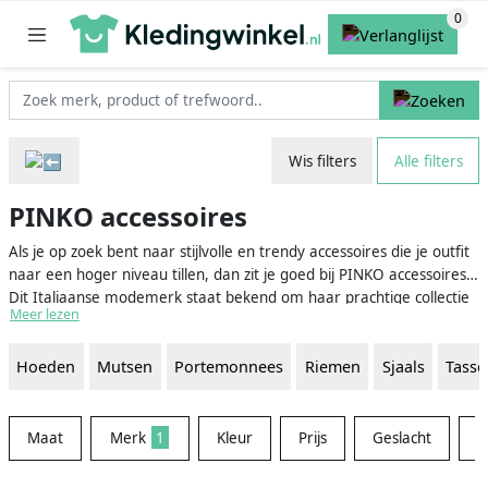
Wis filters
Alle filters
PINKO accessoires
Als je op zoek bent naar stijlvolle en trendy accessoires die je outfit
naar een hoger niveau tillen, dan zit je goed bij PINKO accessoires.
Dit Italiaanse modemerk staat bekend om haar prachtige collectie
Meer lezen
kleding, schoenen en accessoires. De accessoires van PINKO zijn
ontworpen om je look af te maken en een vleugje Italiaanse klasse
Hoeden
Mutsen
Portemonnees
Riemen
Sjaals
Tasse
toe te voegen aan je garderobe. Van tassen tot sjaals en van
portemonnees tot riemen: PINKO accessoires zijn de perfecte
aanvulling op elke outfit.
Maat
Merk
1
Kleur
Prijs
Geslacht
M