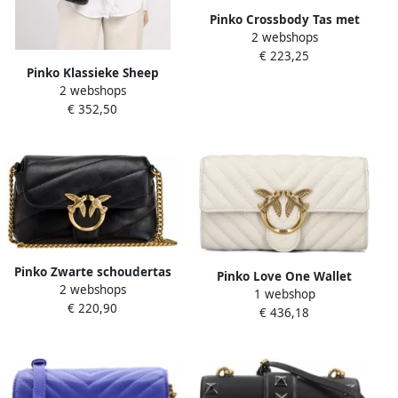
Pinko Crossbody Tas met
2 webshops
Studs en Ketting
€ 223,25
Schouderband White Dames
Pinko Klassieke Sheep
2 webshops
Nappa Chevron
€ 352,50
Gewatteerde Handtas Black
Dames
Pinko Zwarte schoudertas
Pinko Love One Wallet
2 webshops
van schapenleer met
1 webshop
Chevron Gewatteerde
€ 220,90
goudkleurige hardware
€ 436,18
Clutch White Dames
Black Dames