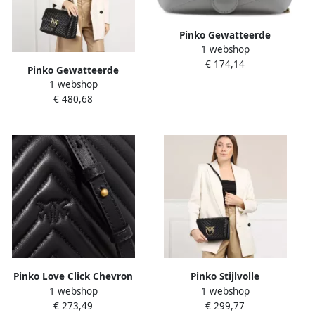
Pinko Gewatteerde
1 webshop
schoudertas van kalfsleer
€ 174,14
met Love Birds-logo White
Pinko Gewatteerde
Dames
1 webshop
schoudertas met Love Birds
€ 480,68
gesp Black Dames
Pinko Love Click Chevron
Pinko Stijlvolle
1 webshop
1 webshop
Mini Black Crossbody BAG
Crossbodytassen voor
€ 273,49
€ 299,77
Zwart Dames
Dagelijks Gebruik Black