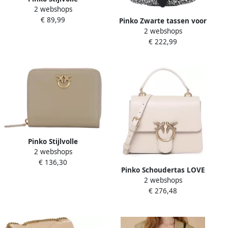
2 webshops
Portemonnees en
€ 89,99
Kaarthouders Gray Dames
Pinko Zwarte tassen voor
2 webshops
stijlvolle outfits Black
€ 222,99
Dames
Pinko Stijlvolle
2 webshops
Portemonnee voor Vrouwen
€ 136,30
Beige Dames
Pinko Schoudertas LOVE
2 webshops
ONE TOP HANDLE MINI
€ 276,48
LIGHT